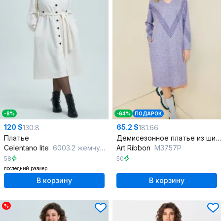
-8%
-64%
ПОДАРОК
120 $
65.2 $
130.8
181.66
Платье
Демисезонное платье из шифона с валанами
Celentano lite
6003.2 жемчужный
Art Ribbon
M3757P
58
50
последний размер
В корзину
В корзину
%