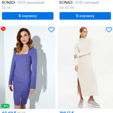
BONADI
2003 вишневый
BONADI
2030 лиловый
50
,
56
48
,
50
,
58
В корзину
В корзину
%
-21%
60.69 $
199.17 $