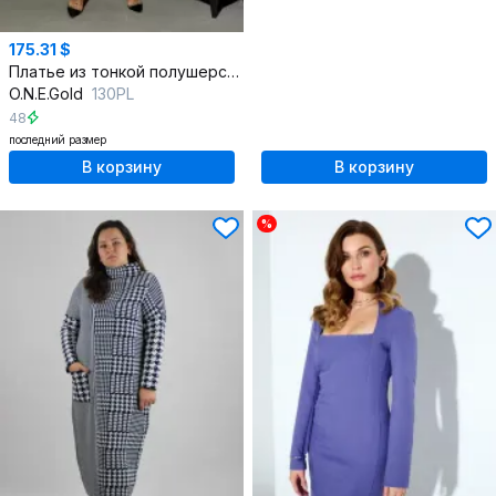
175.31 $
Платье из тонкой полушерсти с эффектом для вечерних образов
O.N.E.Gold
130PL
48
последний размер
В корзину
В корзину
%