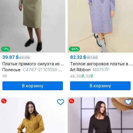
-7%
-55%
39.87 $
82.32 $
43.08
181.66
Платье прямого силуэта из вязки шерсть демисезон
Теплое ангоровое платье в пол, полуприлегающий силуэт
Полесье
С4767-21 1С1059-Д43 164 льняной
Art Ribbon
M3757P
46
48
,
50
,
52
В корзину
В корзину
%
%