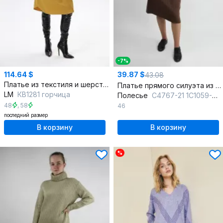
-7%
114.64 $
39.87 $
43.08
Платье из текстиля и шерсти с асимметричными воланами
Платье прямого силуэта из вязки шерсть демисезон
LM
КВ1281 горчица
Полесье
С4767-21 1С1059-Д43 164 коньяк
48
,
58
46
последний размер
В корзину
В корзину
%