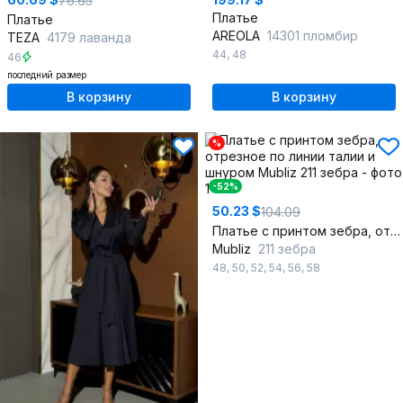
76.65
Платье
Платье
AREOLA
14301 пломбир
TEZA
4179 лаванда
44
,
48
46
последний размер
В корзину
В корзину
%
-52%
50.23 $
104.09
Платье с принтом зебра, отрезное по линии талии и шнуром
Mubliz
211 зебра
48
,
50
,
52
,
54
,
56
,
58