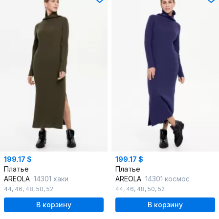
199.17 $
199.17 $
Платье
Платье
AREOLA
14301 хаки
AREOLA
14301 космос
44
,
46
,
48
,
50
,
52
44
,
46
,
48
,
50
,
52
В корзину
В корзину