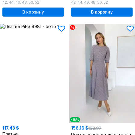
42
,
44
,
46
,
48
,
50
,
52
42
,
44
,
46
,
48
,
50
,
52
В корзину
В корзину
%
-18%
117.43 $
156.16 $
190.97
Платье
Приталенное миди платье из шерсти с рельефами и расклешением