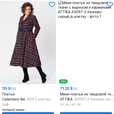
-10%
115 $
71.25 $
120
79
Платье
Мини-платье из твидовой ткани с вырезом и карманами
Celentano lite
6011.2 клетка
ATTIKA
A3097-2 бежево-серый_в_клетку
42
,
44
,
46
,
48
58
последний размер