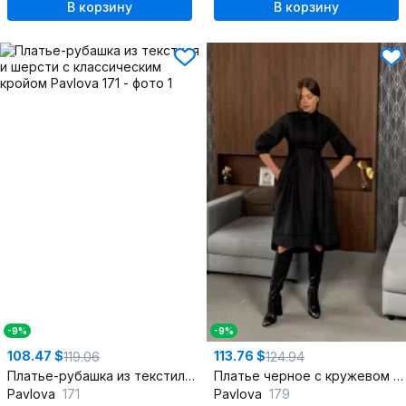
В корзину
В корзину
-9%
-9%
108.47 $
113.76 $
119.06
124.94
Платье-рубашка из текстиля и шерсти с классическим кройом
Платье черное с кружевом и оборками из бязи и шерсти
Pavlova
171
Pavlova
179