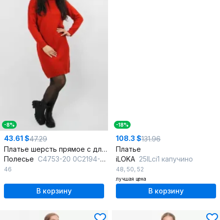
-8%
-18%
43.61 $
108.3 $
47.29
131.96
Платье шерсть прямое с длинным рукавом и круглым вырезом
Платье
Полесье
С4753-20 0С2194-Д43 164 терракотовый
iLOKA
25ILci1 капучино
46
48
,
50
,
52
лучшая цена
В корзину
В корзину