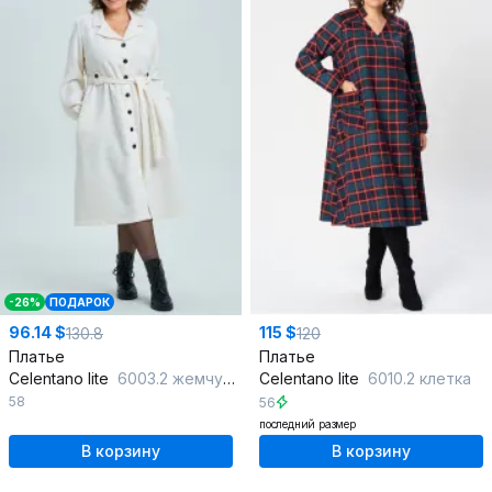
-26%
ПОДАРОК
96.14 $
115 $
130.8
120
Платье
Платье
Celentano lite
6003.2 жемчужный
Celentano lite
6010.2 клетка
58
56
последний размер
В корзину
В корзину