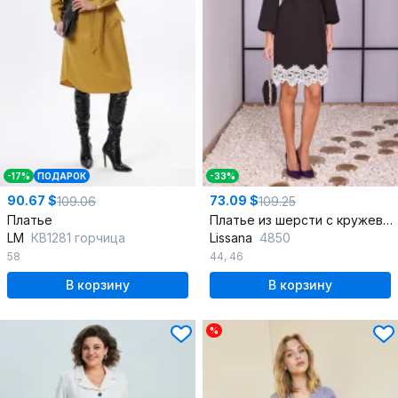
-17%
ПОДАРОК
-33%
90.67 $
73.09 $
109.06
109.25
Платье
Платье из шерсти с кружевным низом и съемным поясом
LM
КВ1281 горчица
Lissana
4850
58
44
,
46
В корзину
В корзину
%