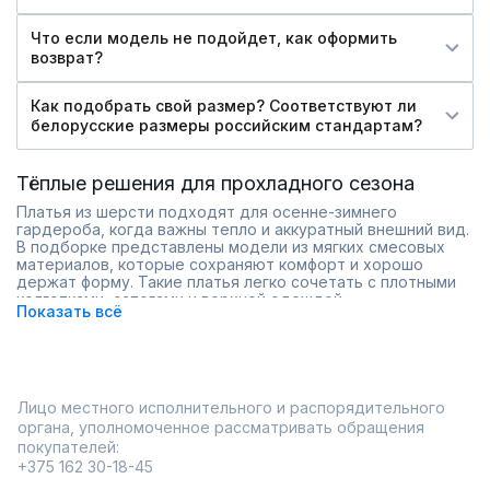
Что если модель не подойдет, как оформить
возврат?
Как подобрать свой размер? Соответствуют ли
белорусские размеры российским стандартам?
Тёплые решения для прохладного сезона
Платья из шерсти подходят для осенне-зимнего
гардероба, когда важны тепло и аккуратный внешний вид.
В подборке представлены модели из мягких смесовых
материалов, которые сохраняют комфорт и хорошо
держат форму. Такие платья легко сочетать с плотными
колготками, сапогами и верхней одеждой.
Показать всё
Фасоны ориентированы на практичность: прямой крой,
длина миди, спокойные оттенки. Есть как
минималистичные варианты, так и модели с поясом или
фактурной вязкой. Благодаря разнообразию размеров
легко подобрать подходящую посадку.
Лицо местного исполнительного и распорядительного
плотные ткани для прохладной погоды;
органа, уполномоченное рассматривать обращения
универсальные силуэты;
покупателей:
актуальные сезонные оттенки;
широкий ассортимент моделей.
+375 162 30-18-45