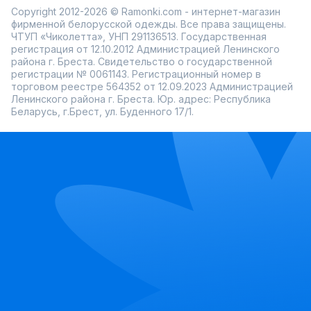
Заказать шерстяное платье в Ramonki можно онлайн:
Copyright 2012-2026 © Ramonki.com - интернет-магазин
быстрая доставка и примерка перед покупкой делают
выбор более удобным.
фирменной белорусской одежды. Все права защищены.
ЧТУП «Чиколетта», УНП 291136513. Государственная
регистрация от 12.10.2012 Администрацией Ленинского
района г. Бреста. Свидетельство о государственной
регистрации № 0061143. Регистрационный номер в
торговом реестре 564352 от 12.09.2023 Администрацией
Ленинского района г. Бреста. Юр. адрес: Республика
Беларусь, г.Брест, ул. Буденного 17/1.