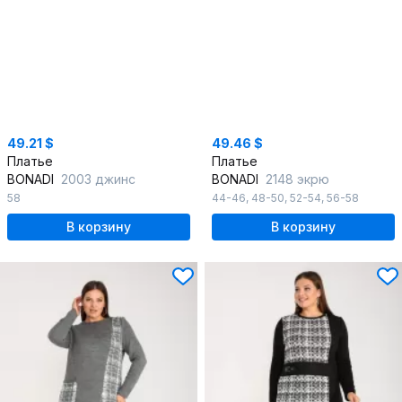
49.21 $
49.46 $
Платье
Платье
BONADI
2003 джинс
BONADI
2148 экрю
58
44-46
,
48-50
,
52-54
,
56-58
В корзину
В корзину