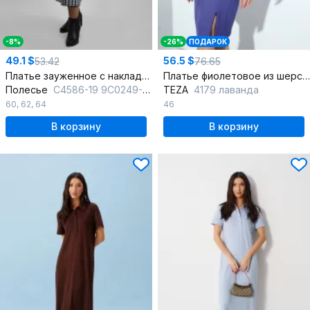
-8%
-26%
ПОДАРОК
49.1 $
56.5 $
53.42
76.65
Платье зауженное с накладным карманом из шерсти демисезон
Платье фиолетовое из шерсти с рельефами и воротником-стойкой
Полесье
С4586-19 9С0249-Д43 164 м.синий
TEZA
4179 лаванда
60
,
62
,
64
46
В корзину
В корзину