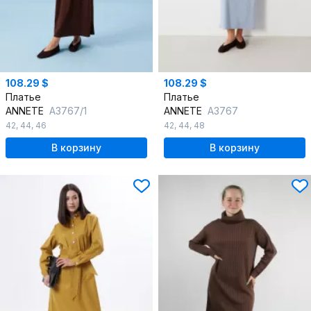
108.29 $
108.29 $
Платье
Платье
ANNETE
A3767/1
ANNETE
A3767
42
,
44
,
46
42
,
44
,
48
В корзину
В корзину