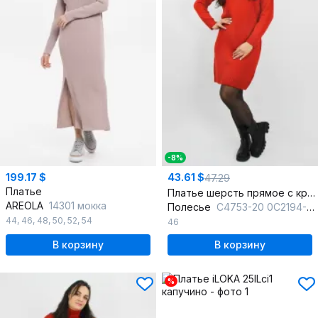
-8%
199.17 $
43.61 $
47.29
Платье
Платье шерсть прямое с круглым вырезом и отложным воротником
AREOLA
14301 мокка
Полесье
С4753-20 0С2194-Д43 164 св.терракот
44
,
46
,
48
,
50
,
52
,
54
46
В корзину
В корзину
%