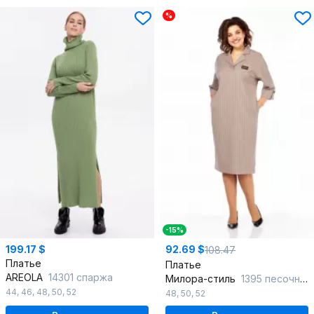
%
-15%
199.17 $
92.69 $
108.47
Платье
Платье
AREOLA
14301 спаржа
Милора-стиль
1395 песочный_полоска
44
,
46
,
48
,
50
,
52
48
,
50
,
52