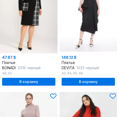
47.87 $
148.12 $
Платье
Платье
BONADI
2016 черный
DEVITA
1033 черный
48
,
50
42
,
44
,
46
,
48
В корзину
В корзину