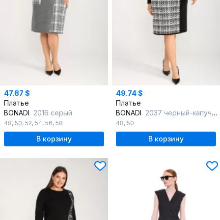
47.87 $
49.74 $
Платье
Платье
BONADI
2016 серый
BONADI
2037 черный-капучино
48
,
50
,
52
,
54
,
56
,
58
48
,
50
В корзину
В корзину