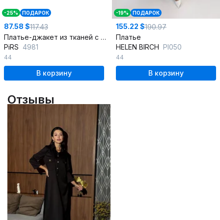
-25%
ПОДАРОК
-19%
ПОДАРОК
87.58 $
155.22 $
117.43
190.97
Платье-джакет из тканей с пиджачным воротником
Платье
PiRS
4981
HELEN BIRCH
Pl050
44
44
В корзину
В корзину
Отзывы