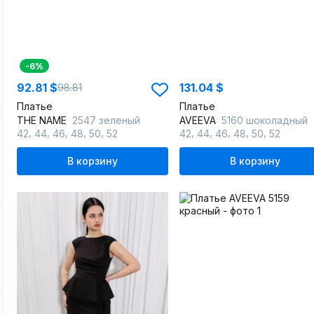
-6%
92.81 $
131.04 $
98.81
Платье
Платье
THE NAME
2547 зеленый
AVEEVA
5160 шоколадный
,
,
,
,
,
,
,
,
,
,
42
44
46
48
50
52
42
44
46
48
50
52
В корзину
В корзину