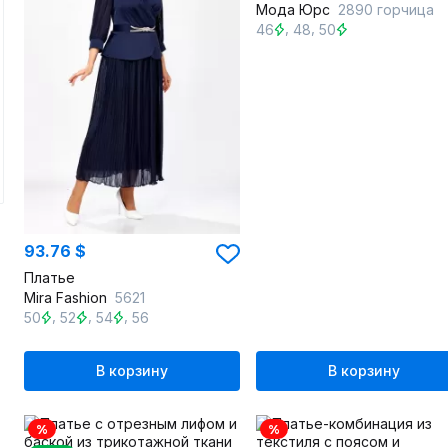
Мода Юрс
2890 горчица
,
,
46
48
50
93.76 $
Платье
Mira Fashion
5621
,
,
,
50
52
54
56
В корзину
В корзину
%
%