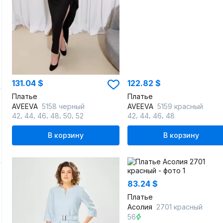
131.04 $
122.82 $
Платье
Платье
AVEEVA
5158 черный
AVEEVA
5159 красный
,
,
,
,
,
,
,
,
42
44
46
48
50
52
42
44
46
48
В корзину
В корзину
83.24 $
Платье
Асолия
2701 красный
56