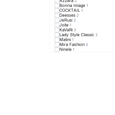
Azzara
2
Bonna Image
1
COCKTAIL
1
Deesses
2
JeRusi
2
Jolie
1
KaVaRi
3
Lady Style Classic
2
Matini
1
Mira Fashion
5
Ninele
1
Romanovich Style
4
Svetlana-Style
1
THE NAME
1
Vittoria Queen
1
Асолия
1
Линия Л
1
Мишель стиль
1
Мода Юрс
2