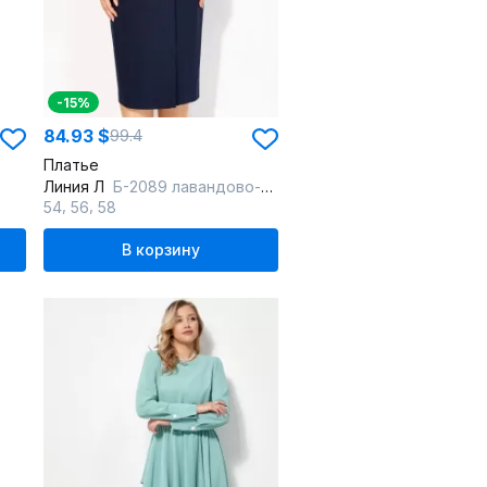
-15%
84.93 $
99.4
Платье
Линия Л
Б-2089 лавандово-серый
,
,
54
56
58
В корзину