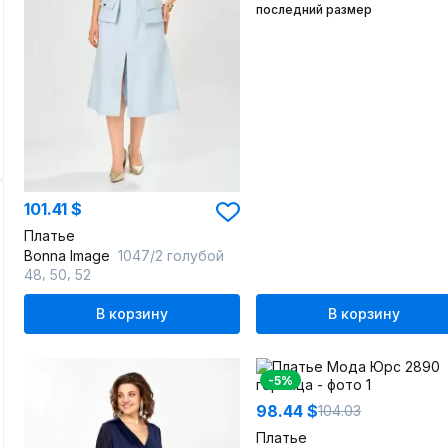
последний размер
101.41 $
Платье
Bonna Image
1047/2 голубой
,
,
48
50
52
В корзину
В корзину
-5%
98.44 $
104.03
Платье