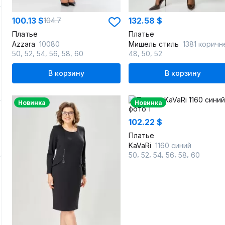
100.13 $
132.58 $
104.7
Платье
Платье
Azzara
10080
Мишель стиль
1381 коричне
,
,
,
,
,
,
,
50
52
54
56
58
60
48
50
52
В корзину
В корзину
Новинка
Новинка
102.22 $
Платье
KaVaRi
1160 синий
,
,
,
,
,
50
52
54
56
58
60