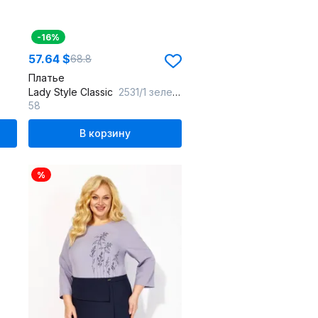
-16%
57.64 $
68.8
Платье
Lady Style Classic
2531/1 зеленый
58
В корзину
%