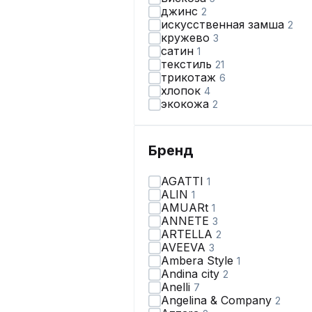
джинс
2
искусственная замша
2
кружево
3
сатин
1
текстиль
21
трикотаж
6
хлопок
4
экокожа
2
Бренд
AGATTI
1
ALIN
1
AMUARt
1
ANNETE
3
ARTELLA
2
AVEEVA
3
Ambera Style
1
Andina city
2
Anelli
7
Angelina & Сompany
2