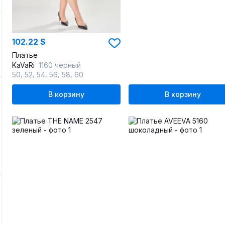
102.22 $
Платье
KaVaRi
1160 черный
,
,
,
,
,
50
52
54
56
58
60
В корзину
В корзину