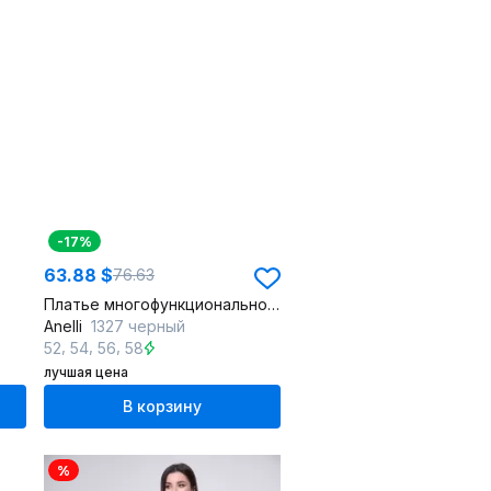
-17%
63.88 $
76.63
Платье многофункциональное из текстиля с поясом и воланом на низу нарядное
Anelli
1327 черный
,
,
,
52
54
56
58
лучшая цена
В корзину
%