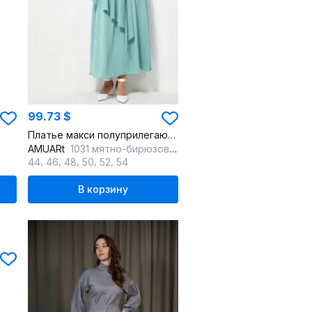
99.73 $
Платье макси полуприлегающего силуэта с резинкой
AMUARt
1031 мятно-бирюзовый
,
,
,
,
,
44
46
48
50
52
54
В корзину