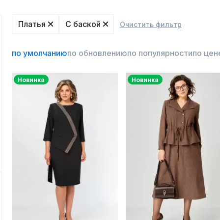
Платья
С баской
Очистить фильтр
по умолчанию
по обновлению
по популярности
по цен
Новинка
Новинка