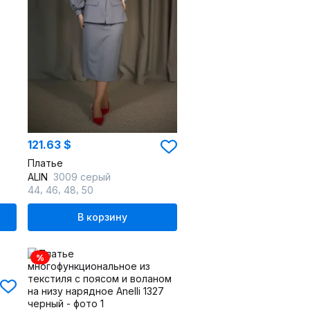
121.63 $
Платье
ALIN
3009 серый
,
,
,
44
46
48
50
В корзину
%