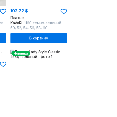
102.22 $
Платье
вый
KaVaRi
1160 темно-зеленый
,
,
,
,
,
50
52
54
56
58
60
В корзину
Новинка