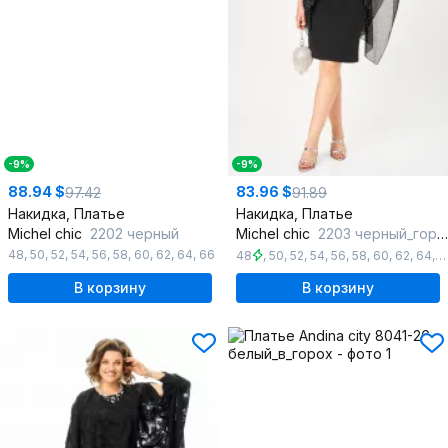
-9%
-9%
88.94 $
83.96 $
97.42
91.89
Накидка, Платье
Накидка, Платье
Michel chic
2202 черный
Michel chic
2203 черный_горох
48
,
50
,
52
,
54
,
56
,
58
,
60
,
62
,
64
,
66
48
,
50
,
52
,
54
,
56
,
58
,
60
,
62
,
64
,
6
В корзину
В корзину