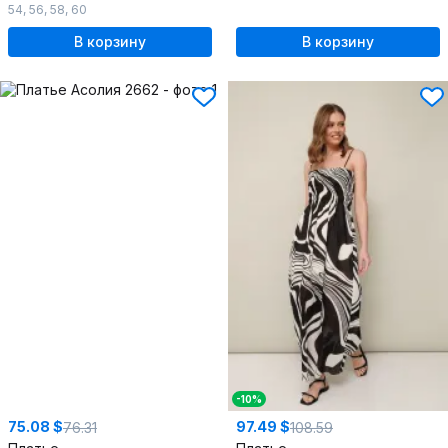
54
,
56
,
58
,
60
В корзину
В корзину
-10%
75.08 $
97.49 $
76.31
108.59