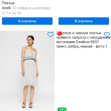
Платье
Anelli
53 зефир_в_шоколаде
52
,
54
,
56
,
58
В корзину
В корзину
%
-34%