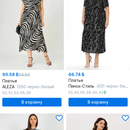
90.58 $
66.74 $
94.64
Платье
Платье
Пинск-Стиль
4131 черно-белый
ALEZA
1260 черно-белый
52
,
54
,
56
,
58
,
60
,
62
50
,
52
,
54
,
56
,
58
В корзину
В корзину