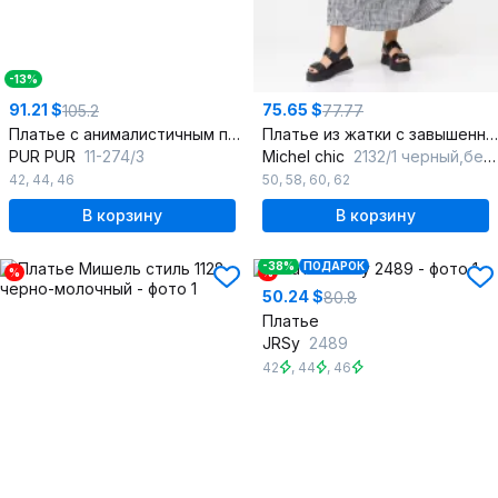
-13%
91.21 $
75.65 $
105.2
77.77
Платье с анималистичным принтом и разрезом в среднем шве
Платье из жатки с завышенной талией и карманами
PUR PUR
11-274/3
Michel chic
2132/1 черный,белый
42
,
44
,
46
50
,
58
,
60
,
62
В корзину
В корзину
-38%
ПОДАРОК
%
%
50.24 $
80.8
Платье
JRSy
2489
42
,
44
,
46