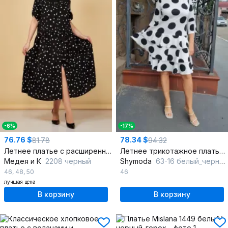
-6%
-17%
76.76 $
78.34 $
81.78
94.32
Летнее платье с расширенным низом короткий рукав
Летнее трикотажное платье с воланами и рукавами 3/4
Медея и К
2208 черный
Shymoda
63-16 белый_черный_горох
46
,
48
,
50
46
лучшая цена
В корзину
В корзину