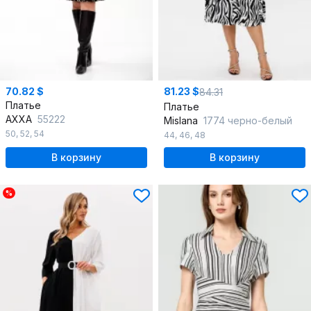
70.82 $
81.23 $
84.31
Платье
Платье
AXXA
55222
Mislana
1774 черно-белый
50
,
52
,
54
44
,
46
,
48
В корзину
В корзину
%