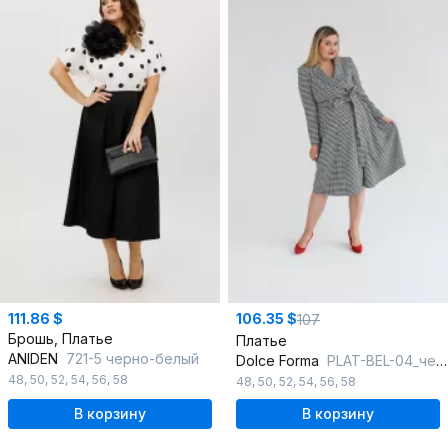
111.86 $
106.35 $
107
Брошь, Платье
Платье
ANIDEN
721-5 черно-белый
Dolce Forma
PLAT-BEL-04_черно-белый
48
,
50
,
52
,
54
,
56
,
58
48
,
50
,
52
,
54
,
56
,
58
В корзину
В корзину