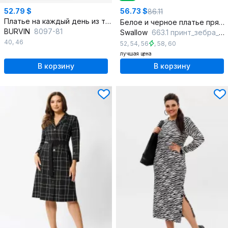
52.79 $
56.73 $
86.11
Платье на каждый день из текстиля с коротким рукавом
Белое и черное платье прямого силуэта с нагрудными вытачками
BURVIN
8097-81
Swallow
663.1 принт_зебра_черная
40
,
46
52
,
54
,
56
,
58
,
60
лучшая цена
В корзину
В корзину