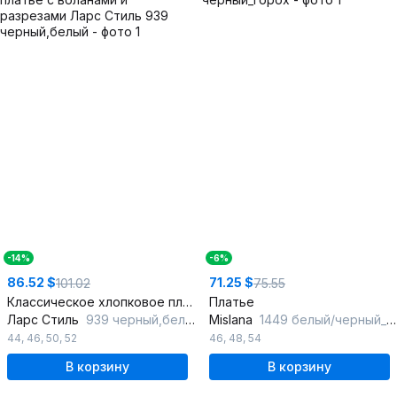
-14%
-6%
86.52 $
71.25 $
101.02
75.55
Классическое хлопковое платье с воланами и разрезами
Платье
Ларс Стиль
939 черный,белый
Mislana
1449 белый/черный_горох
44
,
46
,
50
,
52
46
,
48
,
54
В корзину
В корзину