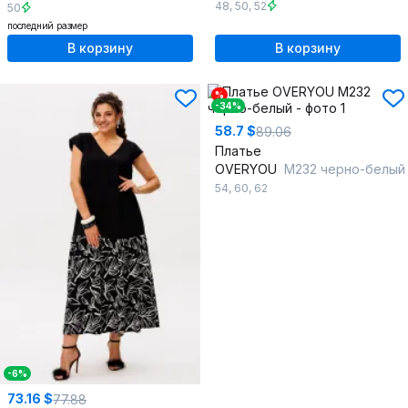
48
,
50
,
52
50
последний размер
В корзину
В корзину
%
-34%
58.7 $
89.06
Платье
OVERYOU
М232 черно-белый
54
,
60
,
62
-6%
73.16 $
77.88