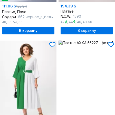
111.86 $
154.39 $
122.84
Платье
Платье, Пояс
N.O.W.
1590
Содари
662 черное_в_белый_горошек
42
,
44
,
46
,
48
,
50
48
,
50
,
54
,
60
В корзину
В корзину