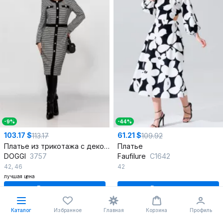
-9%
-44%
103.17 $
61.21 $
113.17
109.92
Платье из трикотажа с декоративными пуговицами
Платье
DOGGI
3757
Faufilure
C1642
42
,
46
42
лучшая цена
В корзину
В корзину
Каталог
Избранное
Главная
Корзина
Профиль
%