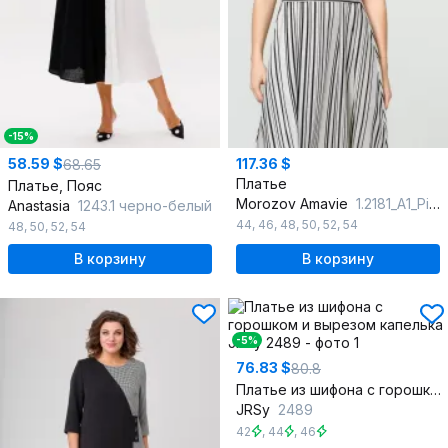
-15%
58.59 $
117.36 $
68.65
Платье
Платье, Пояс
Morozov Amavie
1.2181_A1_Piper
Anastasia
1243.1 черно-белый
44
,
46
,
48
,
50
,
52
,
54
48
,
50
,
52
,
54
В корзину
В корзину
-5%
76.83 $
80.8
Платье из шифона с горошком и вырезом капелька
JRSy
2489
42
,
44
,
46