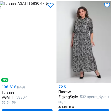
-9%
106.61 $
72 $
117.01
Платье
Платье
ZigzagStyle
532 принт_буквы
AGATTI
5830-1
56
,
58
52
,
54
,
56
лучшая цена