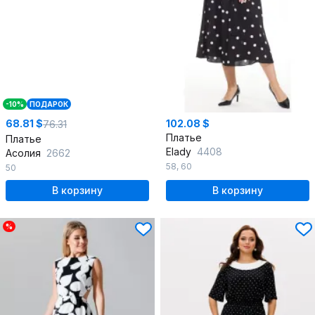
-10%
ПОДАРОК
68.81 $
102.08 $
76.31
Платье
Платье
Elady
4408
Асолия
2662
58
,
60
50
В корзину
В корзину
%