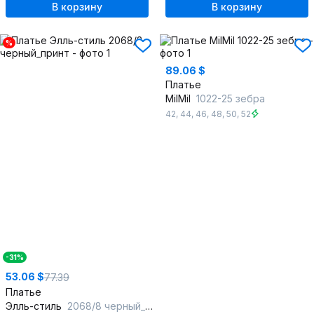
В корзину
В корзину
%
89.06 $
Платье
MilMil
1022-25 зебра
42
,
44
,
46
,
48
,
50
,
52
-31%
53.06 $
77.39
Платье
Элль-стиль
2068/8 черный_принт