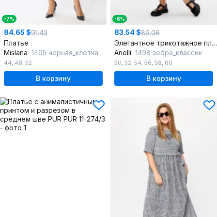
-7%
-6%
84.65 $
83.54 $
91.43
89.06
Платье
Элегантное трикотажное платье с боковой шлицей, с принтом, комфортное
Mislana
1495 черная_клетка
Anelli
1498 зебра_классик
44
,
48
,
52
50
,
52
,
54
,
56
,
58
,
60
В корзину
В корзину