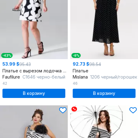
-43%
-6%
53.99 $
92.73 $
95.43
98.54
Платье с вырезом лодочка из текстиля и хлопка с резинкой по талии
Платье
Faufilure
C1646 черно-белый
Mislana
1206 черный/горошек
42
46
В корзину
В корзину
%