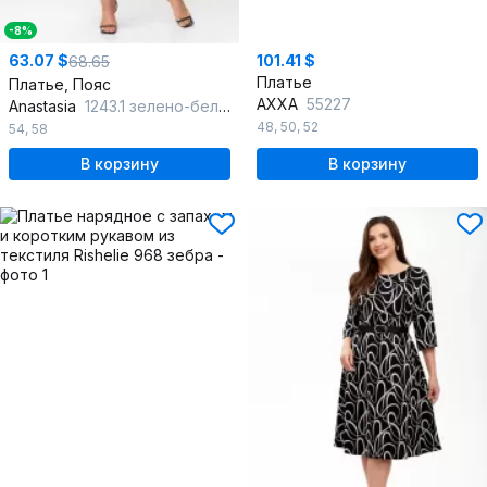
-8%
63.07 $
101.41 $
68.65
Платье
Платье, Пояс
AXXA
55227
Anastasia
1243.1 зелено-белый_
48
,
50
,
52
54
,
58
В корзину
В корзину