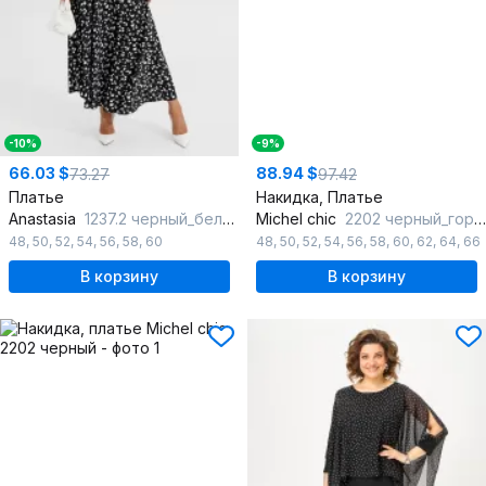
-10%
-9%
66.03 $
88.94 $
73.27
97.42
Платье
Накидка, Платье
Anastasia
1237.2 черный_белый_пояс
Michel chic
2202 черный_горох
48
,
50
,
52
,
54
,
56
,
58
,
60
48
,
50
,
52
,
54
,
56
,
58
,
60
,
62
,
64
,
66
В корзину
В корзину