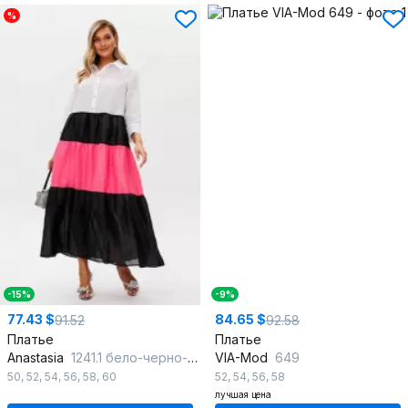
%
-15%
-9%
77.43 $
84.65 $
91.52
92.58
Платье
Платье
Anastasia
1241.1 бело-черно-розовый
VIA-Mod
649
50
,
52
,
54
,
56
,
58
,
60
52
,
54
,
56
,
58
лучшая цена