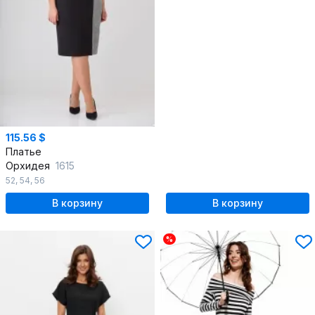
115.56 $
Платье
Орхидея
1615
52
,
54
,
56
В корзину
В корзину
%