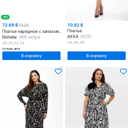
-8%
72.68 $
70.82 $
79.29
Платье
Платье нарядное с запахом и коротким рукавом из текстиля
AXXA
55221
Rishelie
968 зебра
44
,
46
,
48
48
,
50
,
52
,
54
лучшая цена
В корзину
В корзину