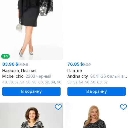
-9%
83.96 $
76.85 $
91.89
80.2
Накидка, Платье
Платье
Michel chic
2203 черный
Andina city
8041-26 белый_в_горох
48
,
50
,
52
,
54
,
56
,
58
,
60
,
62
,
64
,
66
50
,
52
,
54
,
56
,
58
,
60
,
62
В корзину
В корзину