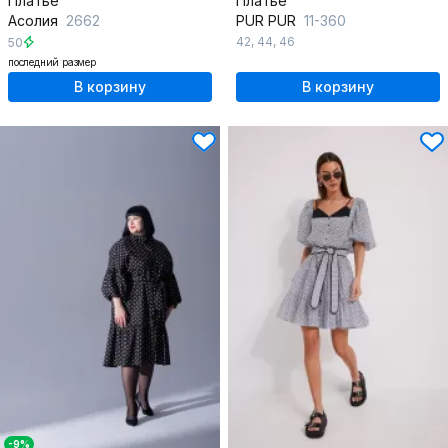
Платье
Платье
Асолия
2662
PUR PUR
11-360
42
,
44
,
46
50
последний размер
В корзину
В корзину
-9%