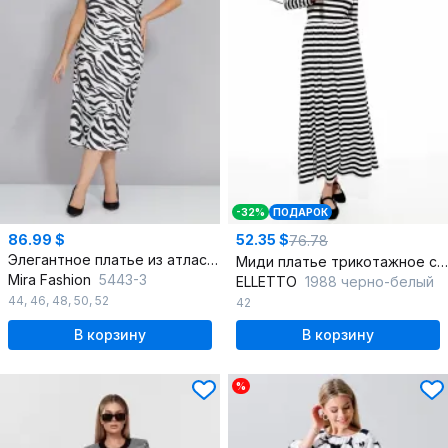
-32%
ПОДАРОК
86.99 $
52.35 $
76.78
Элегантное платье из атласа с бусинами и цветочным декором
Миди платье трикотажное с глубоким декольте и регланом
Mira Fashion
5443-3
ELLETTO
1988 черно-белый
44
,
46
,
48
,
50
,
52
42
В корзину
В корзину
%