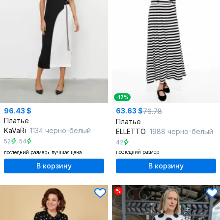
-17%
96.43 $
63.63 $
76.78
Платье
Платье
KaVaRi
1134 черно-белый
ELLETTO
1988 черно-белый
52
,
54
42
последний размер
последний размер
лучшая цена
В корзину
В корзину
%