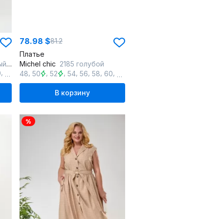
78.98 $
81.2
Платье
тку
Michel chic
2185 голубой
,
,
,
,
,
,
,
,
,
0
62
48
50
52
54
56
58
60
62
64
В корзину
%