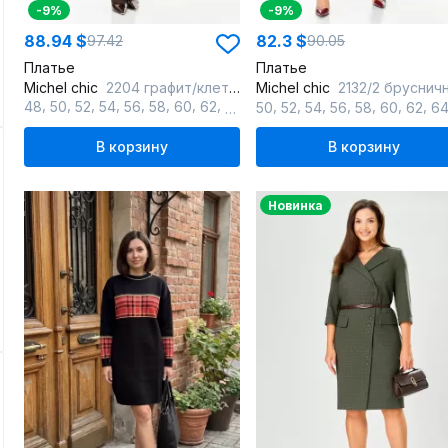
-9%
-9%
88.94 $
82.3 $
97.42
90.05
Платье
Платье
Michel chic
2204 графит/клетка
Michel chic
2132/2 брусничный_кле
,
,
,
,
,
,
,
,
,
,
,
,
,
,
,
48
50
52
54
56
58
60
62
64
50
52
54
56
58
60
62
6
В корзину
В корзину
Новинка