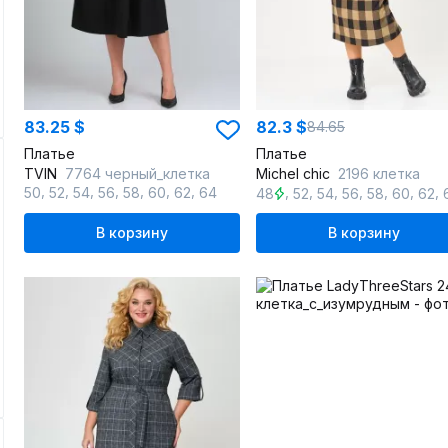
83.25 $
82.3 $
84.65
Платье
Платье
TVIN
7764 черный_клетка
Michel chic
2196 клетка
,
,
,
,
,
,
,
,
,
,
,
,
,
,
50
52
54
56
58
60
62
64
48
52
54
56
58
60
62
6
В корзину
В корзину