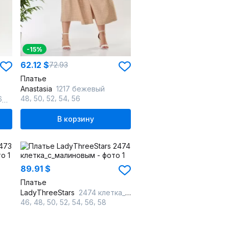
-15%
62.12 $
72.93
Платье
Anastasia
1217 бежевый
,
,
,
,
,
48
50
52
54
56
4
66
В корзину
89.91 $
Платье
LadyThreeStars
2474 клетка_с_малиновым
,
,
,
,
,
,
46
48
50
52
54
56
58