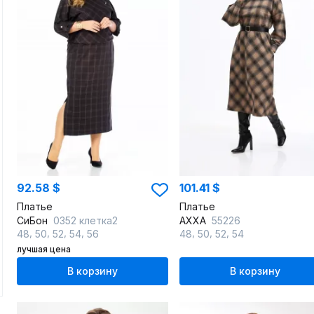
92.58 $
101.41 $
Платье
Платье
СиБон
0352 клетка2
AXXA
55226
,
,
,
,
,
,
,
48
50
52
54
56
48
50
52
54
лучшая цена
В корзину
В корзину