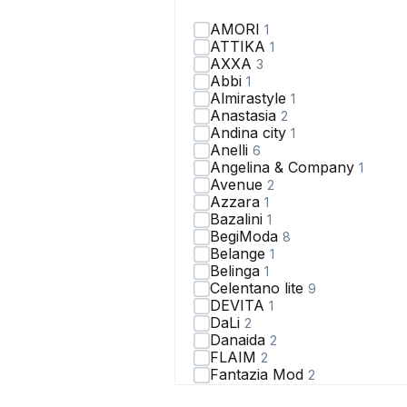
AMORI
1
ATTIKA
1
AXXA
3
Abbi
1
Almirastyle
1
Anastasia
2
Andina city
1
Anelli
6
Angelina & Сompany
1
Avenue
2
Azzara
1
Bazalini
1
BegiModa
8
Belange
1
Belinga
1
Celentano lite
9
DEVITA
1
DaLi
2
Danaida
2
FLAIM
2
Fantazia Mod
2
Faufilure
1