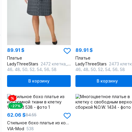
89.91 $
89.91 $
Платье
Платье
LadyThreeStars
2472 клетка_с_горчичным
LadyThreeStars
2473 клетка_с_изумру
,
,
,
,
,
,
,
,
,
,
,
,
46
48
50
52
54
56
58
46
48
50
52
54
56
58
В корзину
В корзину
%
-27%
62.06 $
84.55
Стильное бохо платье из костюмной ткани в клетку
VIA-Mod
538