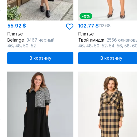
-9%
55.92 $
102.77 $
112.68
Платье
Платье
Belange
3467 черный
Твой имидж
2556 оливковый_в_кле
,
,
,
,
,
,
,
,
,
,
46
48
50
52
46
48
50
52
54
56
58
6
В корзину
В корзину