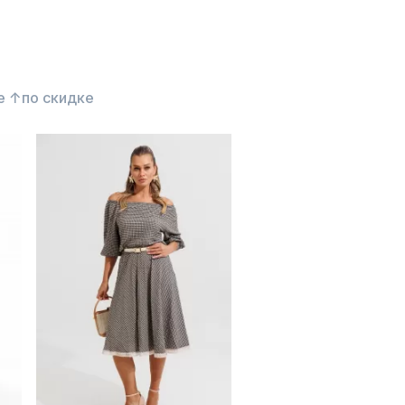
е ↑
по скидке