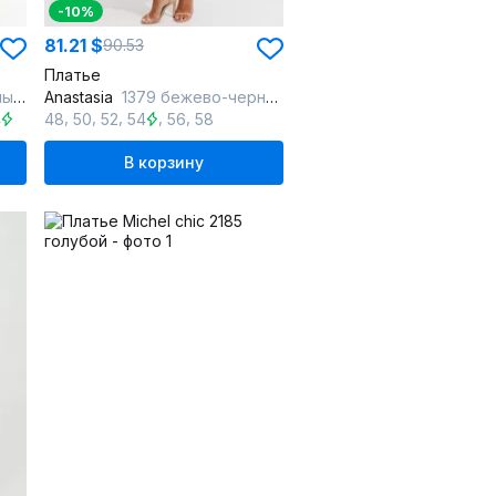
-10%
81.21 $
90.53
Платье
тка
Anastasia
1379 бежево-черный
,
,
,
,
,
,
4
66
48
50
52
54
56
58
В корзину