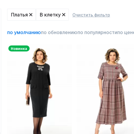
Платья
В клетку
Очистить фильтр
по умолчанию
по обновлению
по популярности
по цен
Новинка