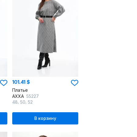
101.41 $
Платье
AXXA
55227
,
,
48
50
52
В корзину