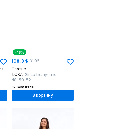
-18%
108.3 $
131.96
Многоцветное платье в клетку с свободным верхом и сборкой
Платье
iLOKA
25ILci1 капучино
,
,
48
50
52
лучшая цена
В корзину