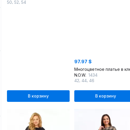
,
,
50
52
54
97.97 $
N.O.W.
1434
,
,
42
44
46
В корзину
В корзину