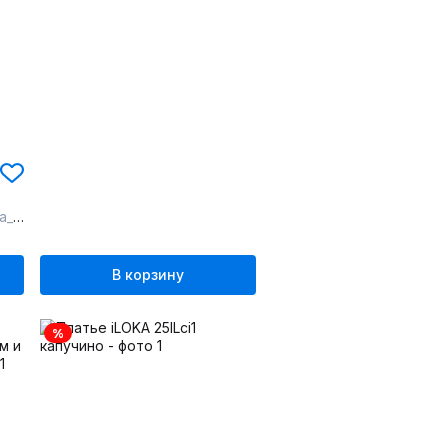
дным
В корзину
%