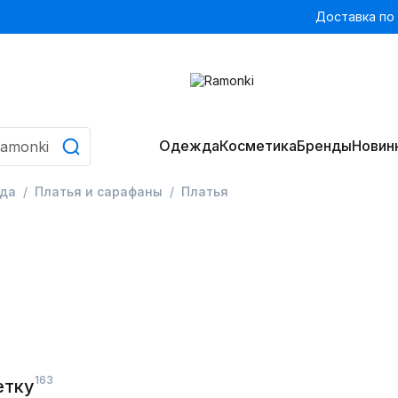
Доставка по
Одежда
Косметика
Бренды
Новин
да
Платья и сарафаны
Платья
163
етку