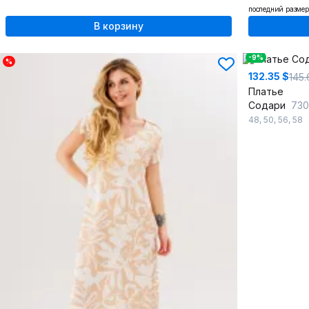
последний размер
В корзину
-9%
%
132.35 $
145.
Платье
Содари
730
48
,
50
,
56
,
58