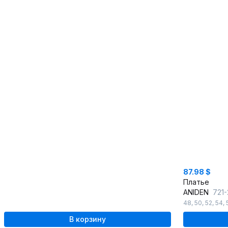
87.98 $
Платье
ANIDEN
721
48
,
50
,
52
,
54
,
В корзину