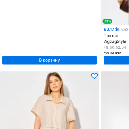
-13%
83.17 $
95.53
Платье
ZigzagStyle
48
,
50
,
52
,
54
лучшая цена
В корзину