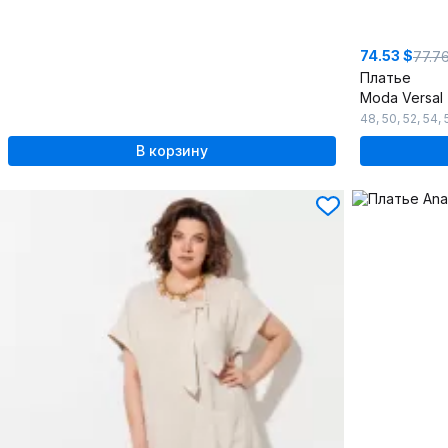
74.53 $
77.7
Платье
Moda Versal
48
,
50
,
52
,
54
,
В корзину