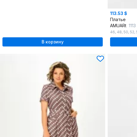
113.53 $
Платье
AMUARt
111
46
,
48
,
50
,
52
,
В корзину