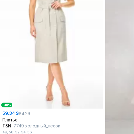
-30%
59.34 $
84.26
Платье
T&N
7749 холодный_песок
48
,
50
,
52
,
54
,
56