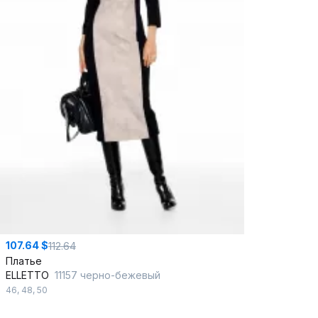
107.64 $
112.64
Платье
ELLETTO
11157 черно-бежевый
46
,
48
,
50