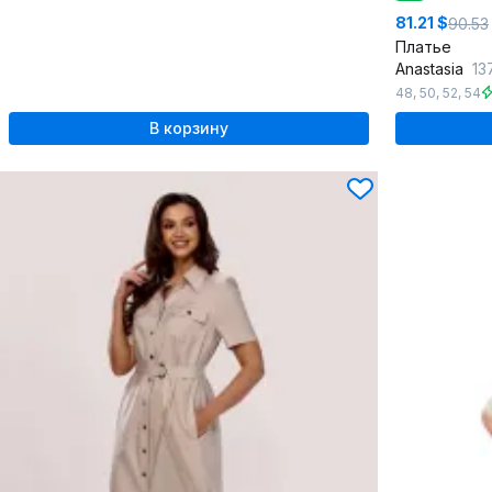
81.21 $
90.53
Платье
Anastasia
13
48
,
50
,
52
,
54
В корзину