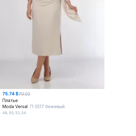
75.74 $
79.03
Платье
Moda Versal
П-2517 бежевый
48
,
50
,
52
,
54