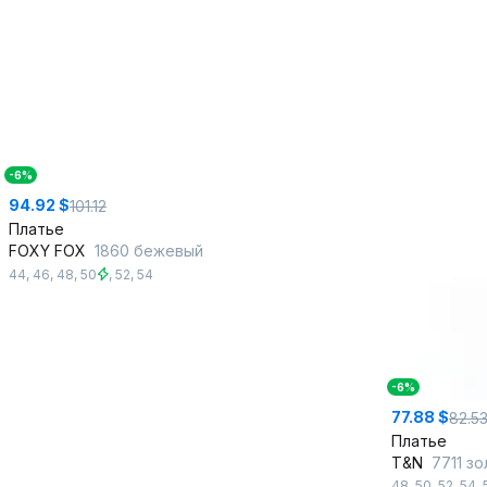
-6%
94.92 $
101.12
Платье
FOXY FOX
1860 бежевый
44
,
46
,
48
,
50
,
52
,
54
-6%
77.88 $
82.5
Платье
T&N
7711 з
48
,
50
,
52
,
54
,