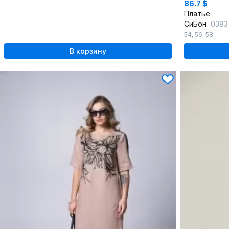
86.7 $
Платье
СиБон
0383
54
,
56
,
58
В корзину