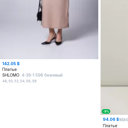
142.05 $
Платье
SHLOMO
4-39-1-598 бежевый
48
,
50
,
52
,
54
,
56
,
58
-9%
94.06 $
103.
Платье