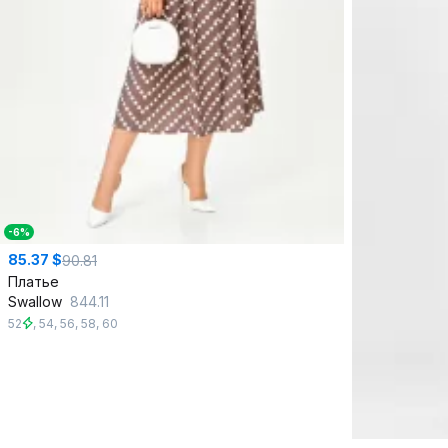
-6%
85.37 $
90.81
Платье
Swallow
844.11
52
,
54
,
56
,
58
,
60