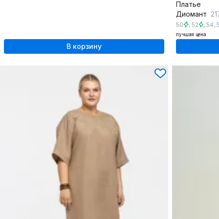
Платье
Диомант
21
50
,
52
,
54
,
лучшая цена
В корзину