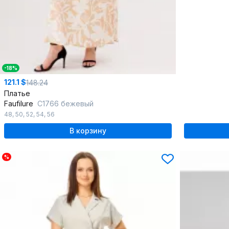
-18%
121.1 $
148.24
Платье
Faufilure
C1766 бежевый
48
,
50
,
52
,
54
,
56
В корзину
%