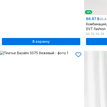
-9%
86.87 $
95.4
Комбинация,
SVT-fashion
50
,
52
,
54
,
56
В корзину