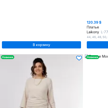
120.39 $
Платье
Laikony
L-7
44
,
46
,
48
,
50
,
В корзину
Новинка
Новинка