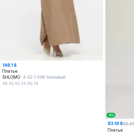
148.1 $
Платье
SHLOMO
4-42-1-598 бежевый
48
,
50
,
52
,
54
,
56
,
58
-6%
83.19 $
88.4
Платье