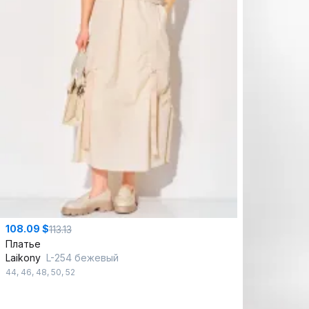
108.09 $
113.13
Платье
Laikony
L-254 бежевый
44
,
46
,
48
,
50
,
52