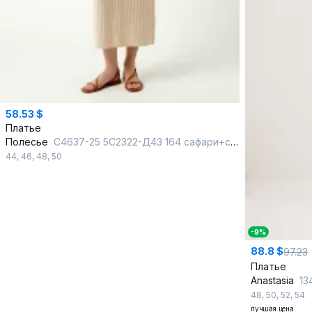
58.53 $
Платье
Полесье
С4637-25 5С2322-Д43 164 сафари+суровый
44
,
46
,
48
,
50
-9%
88.8 $
97.23
Платье
Anastasia
13
48
,
50
,
52
,
54
лучшая цена