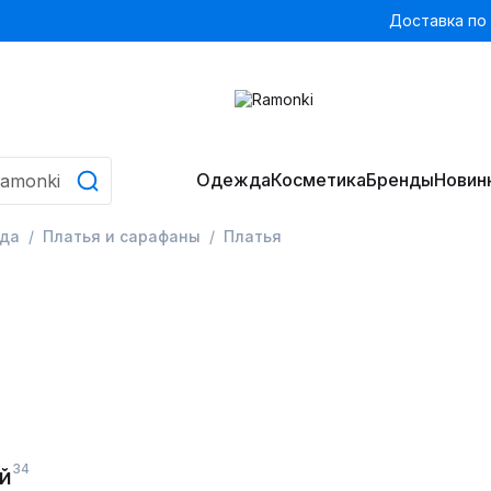
Доставка по
Одежда
Косметика
Бренды
Новин
да
Платья и сарафаны
Платья
34
й