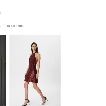
р
е ↑
по скидке