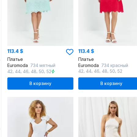
113.4 $
113.4 $
Платье
Платье
Euromoda
734 мятный
Euromoda
734 красный
,
,
,
,
,
,
,
,
,
,
42
44
46
48
50
52
42
44
46
48
50
52
В корзину
В корзину