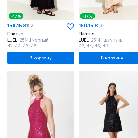
-17%
-17%
159.15 $
159.15 $
192
192
Платье
Платье
LUEL
2514.1 черный
LUEL
2514.1 шампань
,
,
,
,
,
,
42
44
46
48
42
44
46
48
В корзину
В корзину