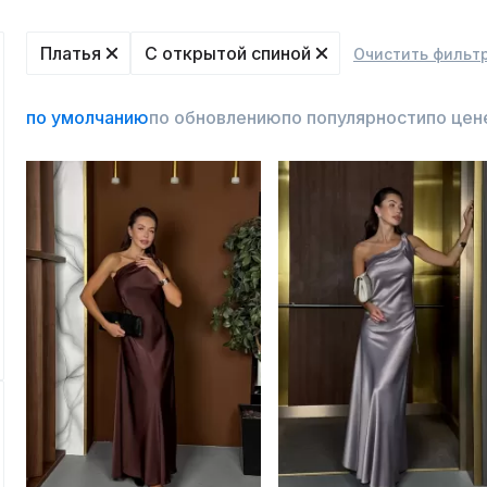
Платья
C открытой спиной
Очистить фильт
по умолчанию
по обновлению
по популярности
по цен