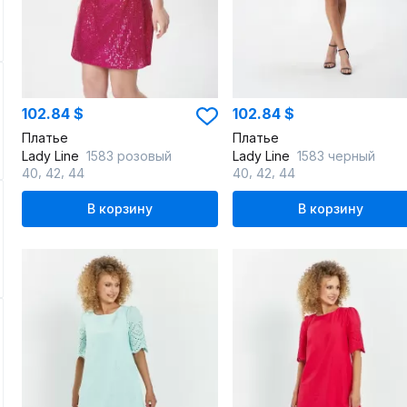
102.84 $
102.84 $
Платье
Платье
Lady Line
1583 розовый
Lady Line
1583 черный
,
,
,
,
40
42
44
40
42
44
В корзину
В корзину