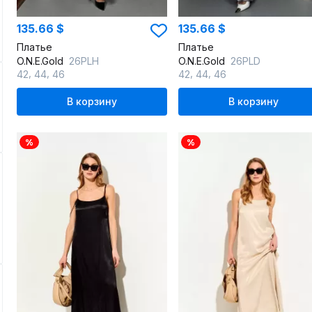
135.66 $
135.66 $
Платье
Платье
O.N.E.Gold
26PLH
O.N.E.Gold
26PLD
,
,
,
,
42
44
46
42
44
46
В корзину
В корзину
%
%