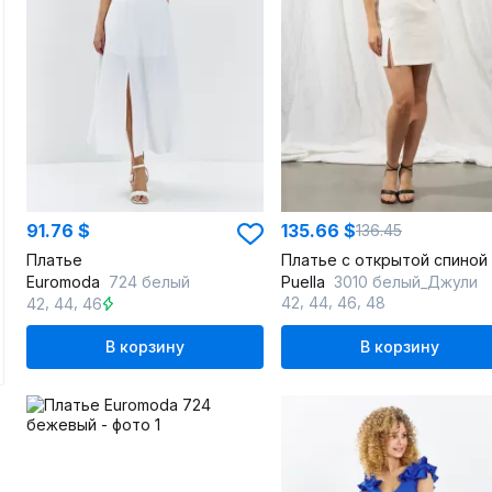
91.76 $
135.66 $
136.45
Платье
Euromoda
724 белый
Puella
3010 белый_Джули
,
,
,
,
,
42
44
46
48
42
44
46
В корзину
В корзину