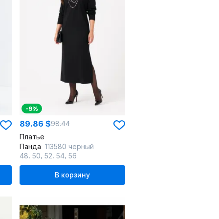
-9%
89.86 $
98.44
Платье
Панда
113580 черный
,
,
,
,
48
50
52
54
56
В корзину