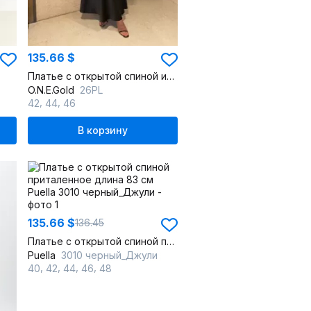
135.66 $
Платье с открытой спиной из атласа для праздника
O.N.E.Gold
26PL
,
,
42
44
46
В корзину
135.66 $
136.45
Платье с открытой спиной приталенное длина 83 см
Puella
3010 черный_Джули
,
,
,
,
40
42
44
46
48