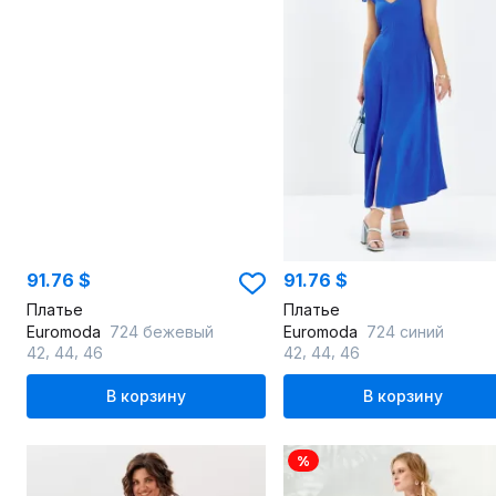
91.76 $
91.76 $
Платье
Платье
Euromoda
724 бежевый
Euromoda
724 синий
,
,
,
,
42
44
46
42
44
46
В корзину
В корзину
%