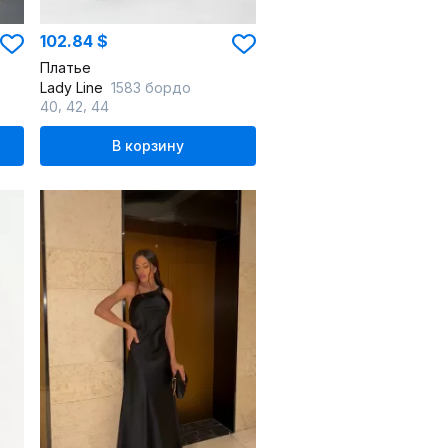
102.84 $
Платье
Lady Line
1583 бордо
,
,
40
42
44
В корзину