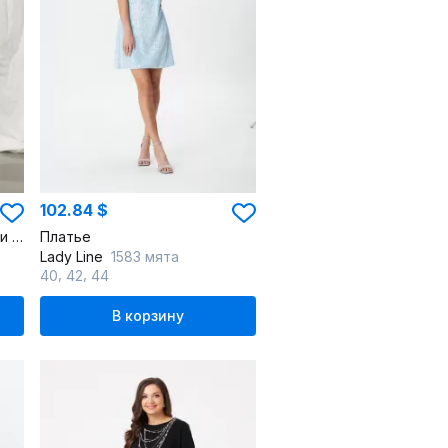
102.84 $
Платье с открытой спиной и крой карандаш из льна
Платье
Lady Line
1583 мята
,
,
40
42
44
В корзину