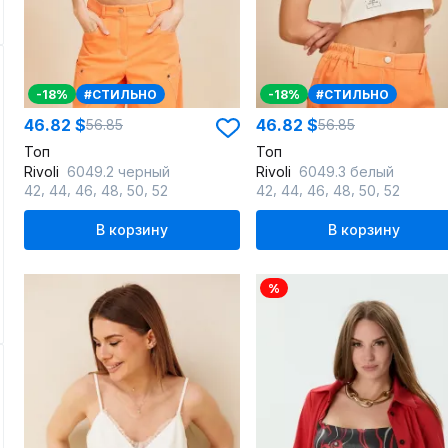
-18%
#СТИЛЬНО
-18%
#СТИЛЬНО
46.82 $
46.82 $
56.85
56.85
Топ
Топ
Rivoli
6049.2 черный
Rivoli
6049.3 белый
,
,
,
,
,
,
,
,
,
,
42
44
46
48
50
52
42
44
46
48
50
52
В корзину
В корзину
%