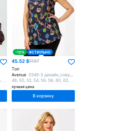
-12%
#СТИЛЬНО
45.52 $
51.87
Топ
Avenue
0346-3 дизайн_совушки_абстракция_синий
,
,
,
,
,
,
,
,
,
,
,
,
,
,
6
58
60
48
50
52
54
56
58
60
62
64
66
68
70
72
лучшая цена
В корзину