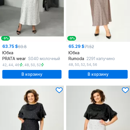
-9%
-9%
63.75 $
65.29 $
69.8
71.52
Юбка
Юбка
PRATA wear
S040 молочный
Rumoda
2291 капучино
48
,
50
,
52
,
54
,
56
42
,
44
,
46
,
48
,
50
,
52
В корзину
В корзину