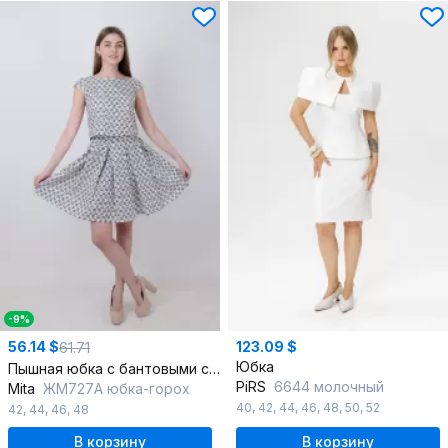
-9%
56.14 $
123.09 $
61.71
Юбка
Пышная юбка с бантовыми складками и молнией
PiRS
6644 молочный
Mita
ЖМ727А юбка-горох
40
,
42
,
44
,
46
,
48
,
50
,
52
42
,
44
,
46
,
48
В корзину
В корзину