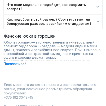
Что если модель не подойдет, как оформить
возврат?
Как подобрать свой размер? Соответствуют ли
белорусские размеры российским стандартам?
Женские юбки в горошек
Юбки в горошек — это женственный и универсальный
элемент гардероба. В разделе — модели миди и макси
длины, прямого и расклёшенного силуэта. Принт выполнен
в спокойной и контрастной гамме, ткани приятные на
ощупь и хорошо держат форму.
Доставка Миру быстрая, примерка перед покупкой
Показать всё
помогает оценить посадку и длину. Размерный ряд — от
стандартных до плюс сайз.
Материалы: хлопок, вискоза, смесовые ткани.
Цвета: чёрно-белый, бежево-молочный, пастель.
Детали: пояса, разрезы, подкладка.
Лицо местного исполнительного и распорядительного
В приложении Ramonki удобно проверять наличие
органа, уполномоченное рассматривать обращения
размеров и оформлять заказ.
покупателей:
+375 162 30-18-45