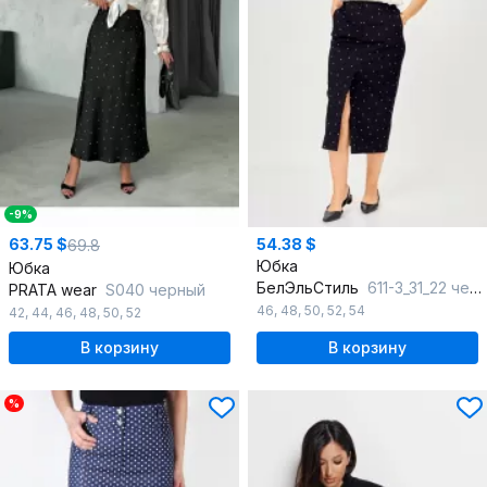
-9%
63.75 $
54.38 $
69.8
Юбка
Юбка
БелЭльСтиль
611-3_31_22 чернильно-синий_горох
PRATA wear
S040 черный
46
,
48
,
50
,
52
,
54
42
,
44
,
46
,
48
,
50
,
52
В корзину
В корзину
%