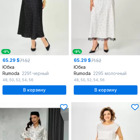
-9%
-9%
65.29 $
65.29 $
71.52
71.52
Юбка
Юбка
Rumoda
2291 черный
Rumoda
2295 молочный
48
,
50
,
52
,
54
,
56
48
,
50
,
52
,
54
,
56
В корзину
В корзину