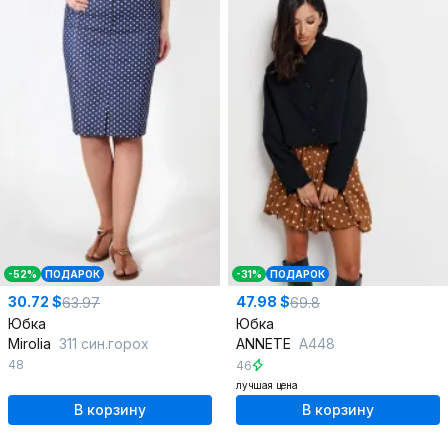
-52%
ПОДАРОК
-31%
ПОДАРОК
30.72 $
47.98 $
63.97
69.8
Юбка
Юбка
Mirolia
311 син.горох
ANNETE
A448
48
46
лучшая цена
В корзину
В корзину