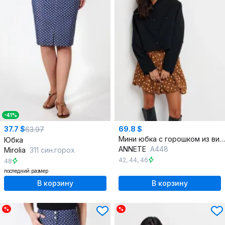
-41%
37.7 $
69.8 $
63.97
Мини юбка с горошком из вискозы и текстиля
Юбка
ANNETE
A448
Mirolia
311 син.горох
42
,
44
,
46
48
последний размер
В корзину
В корзину
%
%