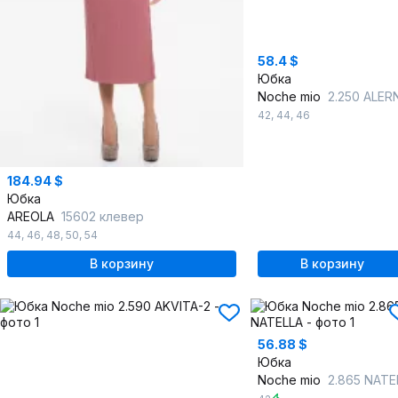
58.4 $
Юбка
Noche mio
2.250 ALER
42
,
44
,
46
184.94 $
Юбка
AREOLA
15602 клевер
44
,
46
,
48
,
50
,
54
В корзину
В корзину
56.88 $
Юбка
Noche mio
2.865 NATELL