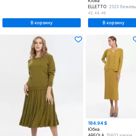
Юбка
ELLETTO
2323 бежев
42
,
44
,
46
В корзину
В корзину
184.94 $
Юбка
AREOLA
15602 карри