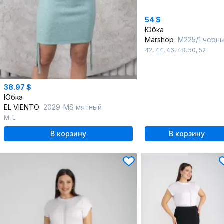
54 $
Юбка
Marshop
М225/1 черн
42
,
44
,
46
,
48
,
50
,
52
38.97 $
Юбка
EL VIENTO
2029-MS мятный
M
,
L
В корзину
В корзину