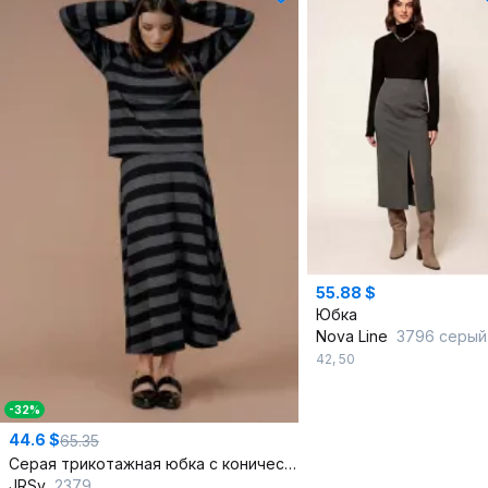
55.88 $
Юбка
Nova Line
3796 серый
42
,
50
-32%
44.6 $
65.35
Серая трикотажная юбка с коническим расширением
JRSy
2379