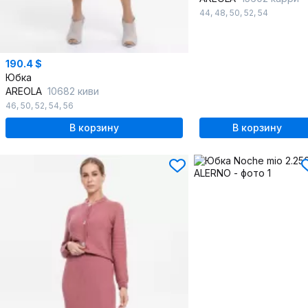
44
,
48
,
50
,
52
,
54
190.4 $
Юбка
AREOLA
10682 киви
46
,
50
,
52
,
54
,
56
В корзину
В корзину