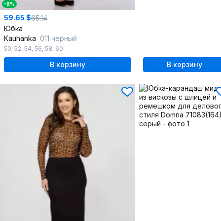
-8%
59.65 $
65.14
Юбка
Kauhanka
011 черный
50
,
52
,
54
,
56
,
58
,
60
В корзину
В корзину