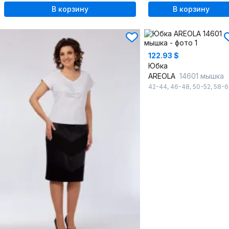
В корзину
В корзину
122.93 $
Юбка
AREOLA
14601 мышка
42-44
,
46-48
,
50-52
,
58-6