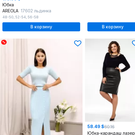
Юбка
AREOLA
17602 льдинка
48-50
,
52-54
,
56-58
В корзину
В корзину
%
58.49 $
60.16