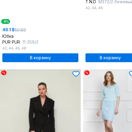
T.N.D
М372/2 бежевы
42
,
44
,
46
-9%
46.1 $
50.89
Юбка
PUR PUR
11-259/2
42
,
44
,
46
,
48
В корзину
В корзину
%
%