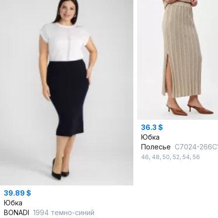
36.3 $
Юбка
Полесье
С7024-266С1619-Д43 158,164 суровый + бежев
46
,
48
,
50
,
52
,
54
,
56
39.89 $
Юбка
BONADI
1994 темно-синий