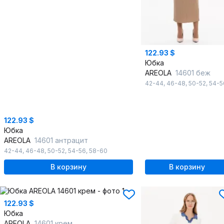
122.93 $
Юбка
AREOLA
14601 беж
42-44
,
46-48
,
50-52
,
54-5
122.93 $
Юбка
AREOLA
14601 антрацит
42-44
,
46-48
,
50-52
,
54-56
,
58-60
В корзину
В корзину
122.93 $
Юбка
AREOLA
14601 крем