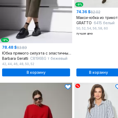
-9%
74.36 $
82.02
GRATTO
6415 белый
50
,
52
,
54
,
56
,
58
,
60
лучшая цена
-6%
78.48 $
83.89
Юбка прямого силуэта с эластичным поясом и складками
Barbara Geratti
С8196BG т бежевый
42
,
44
,
46
,
48
,
50
,
52
В корзину
В корзину
%