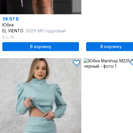
38.97 $
Юбка
EL VIENTO
2029-MS пудровый
S
,
L
,
XL
В корзину
В корзину