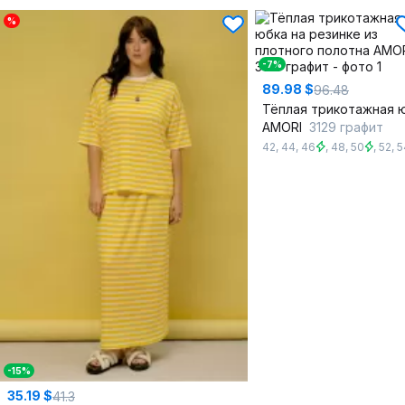
%
-7%
89.98 $
96.48
AMORI
3129 графит
42
,
44
,
46
,
48
,
50
,
52
,
5
-15%
35.19 $
41.3