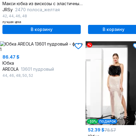
Макси юбка из вискозы с эластичным поясом
JRSy
2470 полоса_желтая
42
,
44
,
46
,
48
лучшая цена
В корзину
В корзину
%
86.47 $
Юбка
AREOLA
13601 пудровый
44
,
46
,
48
,
50
,
52
-33%
ПОДАРОК
52.39 $
78.57