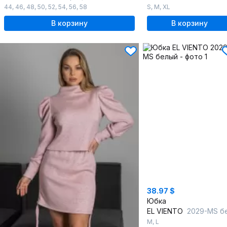
44
,
46
,
48
,
50
,
52
,
54
,
56
,
58
S
,
M
,
XL
В корзину
В корзину
38.97 $
Юбка
EL VIENTO
2029-MS белы
M
,
L