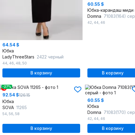
60.55 $
Domna
71083(164) се
42
,
44
,
46
64.54 $
Юбка
LadyThreeStars
2422 черный
44
,
46
,
48
,
50
В корзину
В корзину
-27%
%
92.54 $
126.15
60.55 $
Юбка
Юбка
SOVA
11265
Domna
71083(170) се
54
,
56
,
58
42
,
44
,
46
В корзину
В корзину