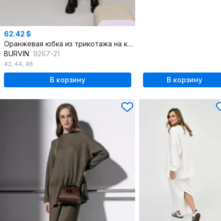
62.42 $
Оранжевая юбка из трикотажа на каждый день
BURVIN
9267-21
42
,
44
,
46
В корзину
В корзину