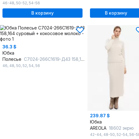
46-48
,
50-52
,
54-56
В корзину
В корзину
36.3 $
Юбка
Полесье
С7024-266С1619-Д43 158,164 суровый + кокосовое молоко
46
,
48
,
50
,
52
,
54
,
56
239.87 $
Юбка
AREOLA
18602 экрю
42-44
,
48-50
,
52-54
,
56-5