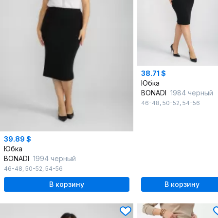
38.71 $
Юбка
BONADI
1984 черный
46-48
,
50-52
,
54-56
39.89 $
Юбка
BONADI
1994 черный
46-48
,
50-52
,
54-56
В корзину
В корзину