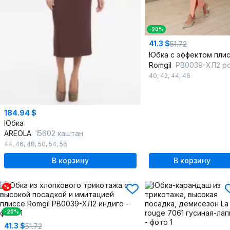
-20%
41.3 $
51.72
Romgil
РВ0039-ХЛ2 розовый_перси
40
,
42
,
44
,
46
184.94 $
Юбка
AREOLA
15602 каштан
44
,
46
,
48
,
50
,
54
,
56
В корзину
В корзину
%
-20%
41.3 $
51.72