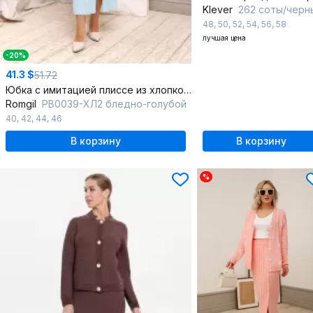
Klever
262 соты/черн
48
,
50
,
52
,
54
,
56
,
58
лучшая цена
-20%
41.3 $
51.72
Юбка с имитацией плиссе из хлопкового трикотажа
Romgil
РВ0039-ХЛ2 бледно-голубой
40
,
42
,
44
,
46
В корзину
В корзину
%