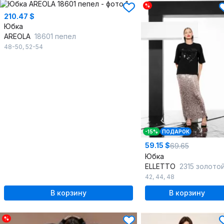
%
210.47 $
Юбка
AREOLA
18601 пепел
48-50
,
52-54
-15%
ПОДАРОК
59.15 $
69.65
Юбка
ELLETTO
2315 золото
42
,
44
,
48
В корзину
В корзину
%