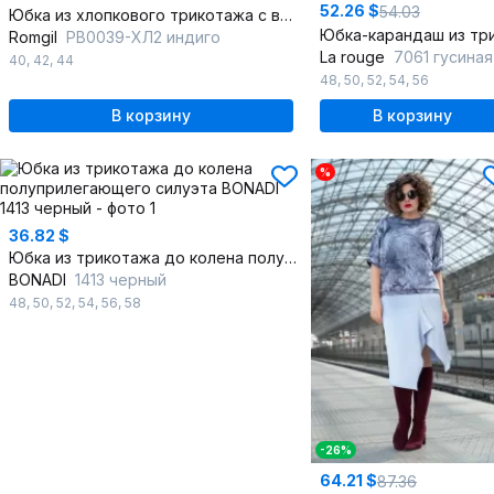
52.26 $
54.03
Юбка из хлопкового трикотажа с высокой посадкой и имитацией плиссе
Romgil
РВ0039-ХЛ2 индиго
La rouge
7061 гусиная-лапк
40
,
42
,
44
48
,
50
,
52
,
54
,
56
В корзину
В корзину
%
36.82 $
Юбка из трикотажа до колена полуприлегающего силуэта
BONADI
1413 черный
48
,
50
,
52
,
54
,
56
,
58
-26%
64.21 $
87.36