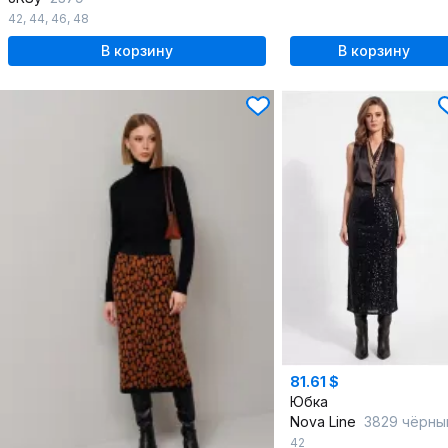
42
,
44
,
46
,
48
В корзину
В корзину
81.61 $
Юбка
Nova Line
3829 чёрны
42