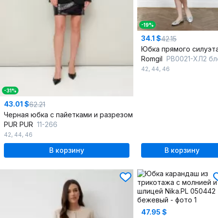
-19%
34.1 $
42.15
Romgil
РВ0021-ХЛ2 бледно-голубой,бел
42
,
44
,
46
-31%
43.01 $
62.21
Черная юбка с пайетками и разрезом
PUR PUR
11-266
42
,
44
,
46
В корзину
В корзину
47.95 $