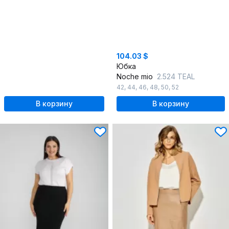
104.03 $
Юбка
Noche mio
2.524 TEAL
42
,
44
,
46
,
48
,
50
,
52
В корзину
В корзину