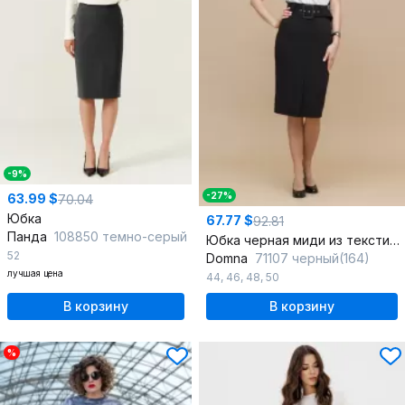
-9%
-27%
63.99 $
70.04
Юбка
67.77 $
92.81
Панда
108850 темно-серый
Юбка черная миди из текстиля с разрезом и классическим силуэтом
52
Domna
71107 черный(164)
лучшая цена
44
,
46
,
48
,
50
В корзину
В корзину
%