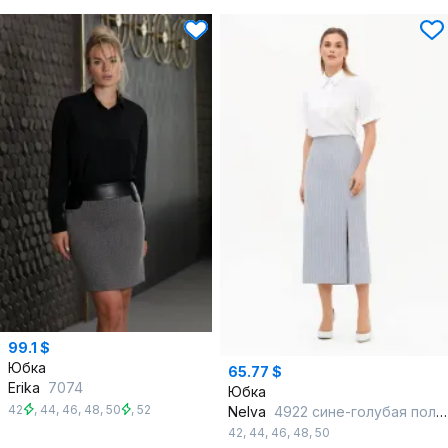
99.1 $
Юбка
65.77 $
Erika
7074
Юбка
42
,
44
,
46
,
48
,
50
,
52
Nelva
4922 сине-голубая полоска
42
,
44
,
46
,
48
,
50