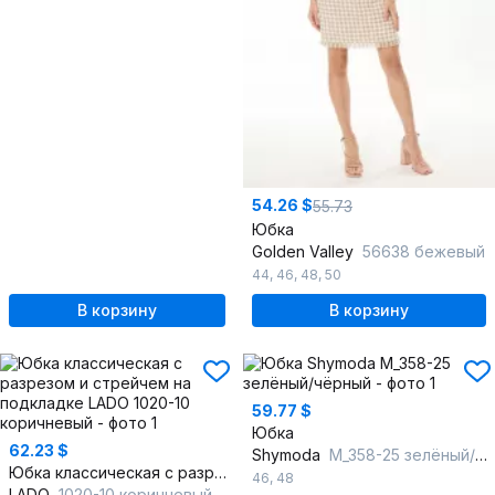
54.26 $
55.73
Юбка
Golden Valley
56638 бежевый
44
,
46
,
48
,
50
В корзину
В корзину
59.77 $
Юбка
62.23 $
Shymoda
М_358-25 зелёный/чёрный
Юбка классическая с разрезом и стрейчем на подкладке
46
,
48
LADO
1020-10 коричневый