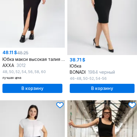
48.11 $
48.25
Юбка макси высокая талия с разрезом из вискозы
38.71 $
AXXA
3012
Юбка
48
,
50
,
52
,
54
,
56
,
58
,
60
BONADI
1984 черный
лучшая цена
46-48
,
50-52
,
54-56
В корзину
В корзину