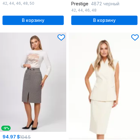
42
,
44
,
46
,
48
,
50
Prestige
4872 черный
42
,
44
,
46
,
48
В корзину
В корзину
-9%
94.97 $
104.5