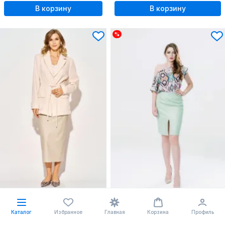
В корзину
В корзину
%
-38%
70 $
73
Юбка
40.82 $
66.26
Каталог
Избранное
Главная
Корзина
Профиль
Laikony
L-924 серо-бежевый
Юбка прямого силуэта с разрезом и отделочными строчками