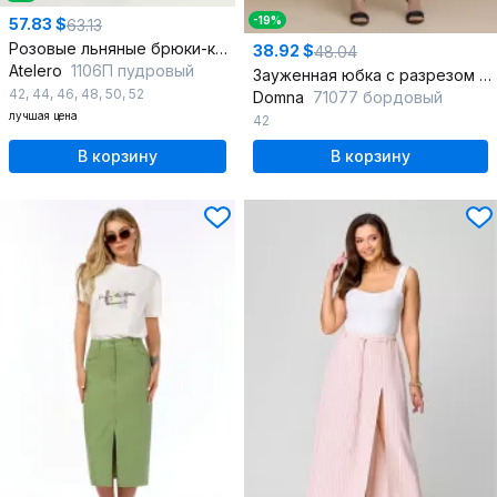
-19%
57.83 $
63.13
Розовые льняные брюки-карандаш и топ с глубоким вырезом
38.92 $
48.04
Atelero
1106П пудровый
Зауженная юбка с разрезом из вискозы для делового стиля
42
,
44
,
46
,
48
,
50
,
52
Domna
71077 бордовый
лучшая цена
42
В корзину
В корзину