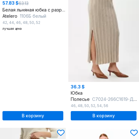
57.83 $
63.13
Белая льняная юбка с разрезом и резинкой на талии
Atelero
1106Б белый
42
,
44
,
46
,
48
,
50
,
52
лучшая цена
36.3 $
Юбка
Полесье
С7024-266С1619-Д43 158,164 суровый + бежевый
46
,
48
,
50
,
52
,
54
,
56
В корзину
В корзину