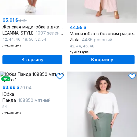
65.91 $
67.2
Женская миди юбка в джинсовом стиле с карманами
44.55 $
LEANNA-STYLE
1007 зелёный
Макси юбка с боковым разрезом и асимметрией
42
,
44
,
46
,
48
,
50
,
52
,
54
Zlata
4436 розовый
лучшая цена
42
,
44
,
46
,
48
лучшая цена
В корзину
В корзину
-9%
63.99 $
70.04
Юбка
Панда
108850 мятный
54
лучшая цена