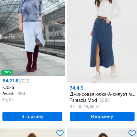
-26%
64.21 $
87.36
Юбка
74.4 $
Avanti
1184
Джинсовая юбка-А-силуэт макси с разрезом и карманами
50
,
52
Fantazia Mod
5085
44
,
46
,
48
,
50
,
52
В корзину
В корзину