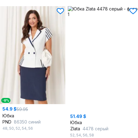
-8%
54.9 $
59.95
Юбка
51.49 $
PND
86350 синий
Юбка
48
,
50
,
52
,
54
,
56
Zlata
4478 серый
52
,
54
,
56
,
58