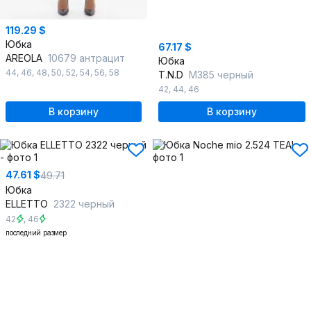
119.29 $
Юбка
67.17 $
AREOLA
10679 антрацит
Юбка
44
,
46
,
48
,
50
,
52
,
54
,
56
,
58
T.N.D
М385 черный
42
,
44
,
46
В корзину
В корзину
47.61 $
49.71
Юбка
ELLETTO
2322 черный
42
,
46
последний размер