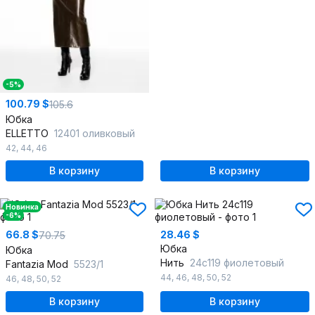
-5%
100.79 $
105.6
Юбка
ELLETTO
12401 оливковый
42
,
44
,
46
В корзину
В корзину
Новинка
-6%
66.8 $
28.46 $
70.75
Юбка
Юбка
Нить
24с119 фиолетовый
Fantazia Mod
5523/1
44
,
46
,
48
,
50
,
52
46
,
48
,
50
,
52
В корзину
В корзину