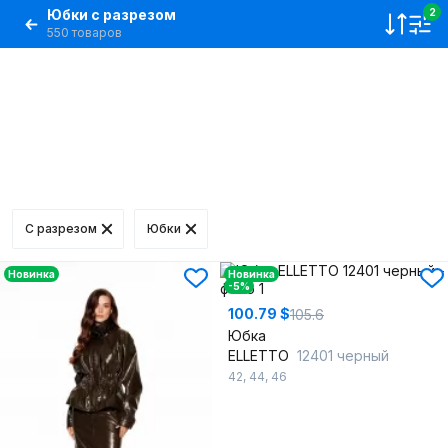
Юбки с разрезом
2
550 товаров
C разрезом
Юбки
Новинка
Новинка
-5%
100.79 $
105.6
Юбка
ELLETTO
12401 черный
42
,
44
,
46