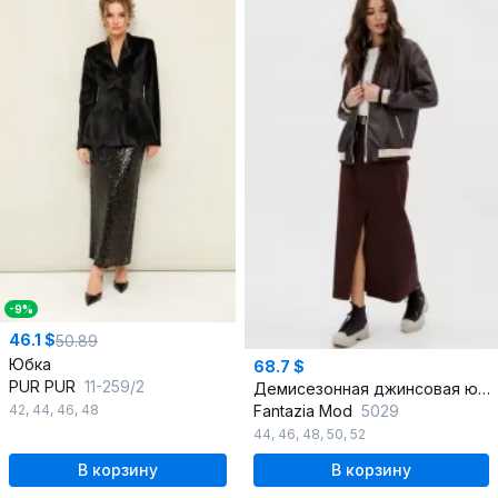
-9%
46.1 $
50.89
Юбка
68.7 $
PUR PUR
11-259/2
Демисезонная джинсовая юбка-годе с разрезом и карманами
42
,
44
,
46
,
48
Fantazia Mod
5029
44
,
46
,
48
,
50
,
52
В корзину
В корзину