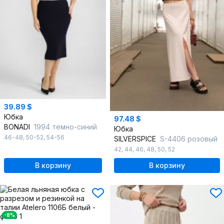
39.89 $
Юбка
97.48 $
BONADI
1994 темно-синий
Юбка
46-48
,
50-52
,
54-56
SILVERSPICE
S-4406 розовый
42
,
44
,
46
,
48
,
50
,
52
В корзину
В корзину
-8%