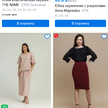
64.15 $
64.93
THE NAME
2289 бежевый
Юбка зауженная с разрезами и поясом со шлевками
42
,
44
,
46
,
48
,
50
,
52
,
54
Anna Majewska
А119
лучшая цена
52
,
54
,
56
В корзину
В корзину
%
-8%