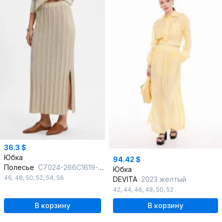
36.3 $
Юбка
94.42 $
Полесье
С7024-266С1619-Д43 158,164 суровый + кокосовое молоко
Юбка
46
,
48
,
50
,
52
,
54
,
56
DEVITA
2023 желтый
42
,
44
,
46
,
48
,
50
,
52
В корзину
В корзину