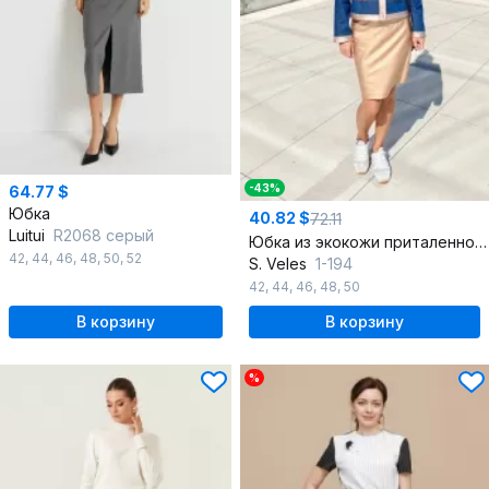
-43%
64.77 $
Юбка
40.82 $
72.11
Luitui
R2068 серый
Юбка из экокожи приталенного силуэта с разрезом
42
,
44
,
46
,
48
,
50
,
52
S. Veles
1-194
42
,
44
,
46
,
48
,
50
В корзину
В корзину
%