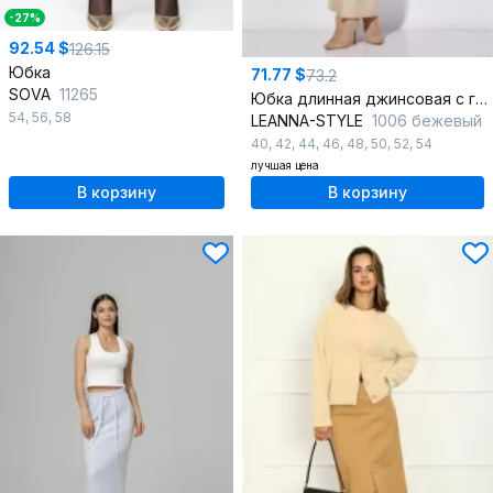
-27%
92.54 $
126.15
Юбка
71.77 $
73.2
SOVA
11265
Юбка длинная джинсовая с гульфиком и застежкой на пуговицу
54
,
56
,
58
LEANNA-STYLE
1006 бежевый
40
,
42
,
44
,
46
,
48
,
50
,
52
,
54
лучшая цена
В корзину
В корзину