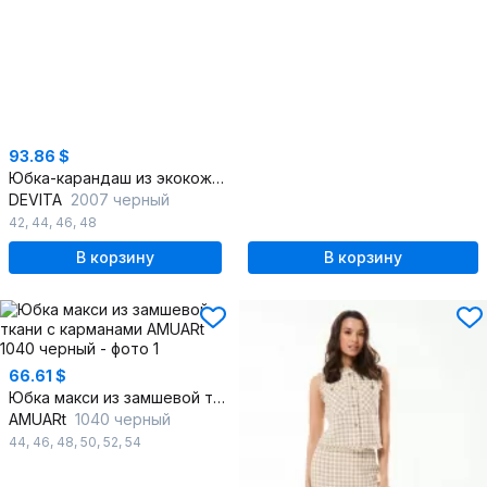
93.86 $
Юбка-карандаш из экокожи с разрезом и подкладкой
DEVITA
2007 черный
42
,
44
,
46
,
48
В корзину
В корзину
66.61 $
Юбка макси из замшевой ткани с карманами
AMUARt
1040 черный
44
,
46
,
48
,
50
,
52
,
54