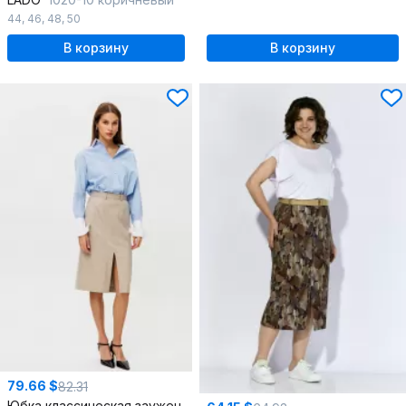
44
,
46
,
48
,
50
В корзину
В корзину
79.66 $
82.31
Юбка классическая зауженная на притачном поясе и разрезом