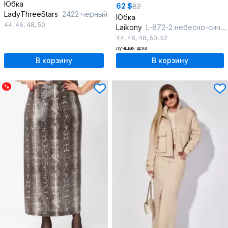
Юбка
62 $
82
LadyThreeStars
2422 черный
Юбка
44
,
46
,
48
,
50
Laikony
L-872-2 небесно-синий
44
,
46
,
48
,
50
,
52
лучшая цена
В корзину
В корзину
%