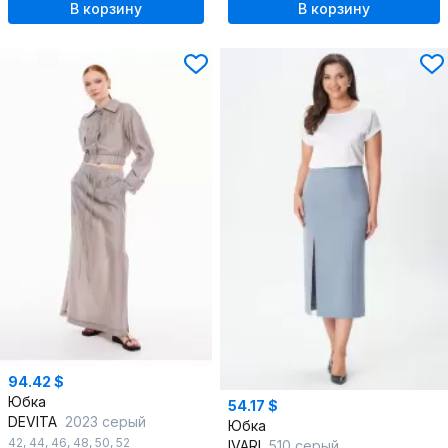
В корзину
В корзину
94.42 $
Юбка
54.17 $
DEVITA
2023 серый
Юбка
42
,
44
,
46
,
48
,
50
,
52
IVARI
510 серый