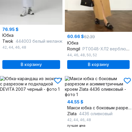
76.95 $
Юбка
60.66 $
62.39
Twok
444003 белый меланж
Юбка
42
,
44
,
46
,
48
Romgil
РТ0048-ХЛ2 верблюжий
44
,
46
,
48
,
50
,
52
В корзину
В корзину
44.55 $
Макси юбка с боковым разрезом и асимметричным кроем
Zlata
4436 оливковый
42
,
44
,
46
,
48
лучшая цена