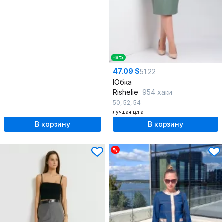
-8%
47.09 $
51.22
Юбка
Rishelie
954 хаки
50
,
52
,
54
лучшая цена
В корзину
В корзину
%