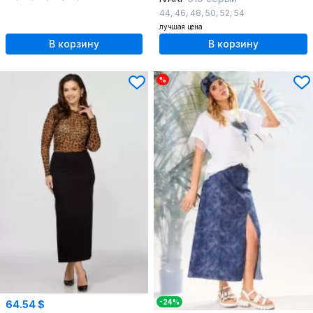
44
,
46
,
48
,
50
,
52
,
54
лучшая цена
В корзину
В корзину
%
-24%
64.54 $