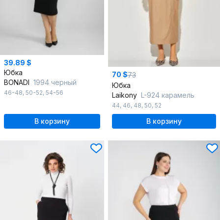
39.89 $
Юбка
70 $
73
BONADI
1994 черный
Юбка
46-48
,
50-52
,
54-56
Laikony
L-924 карамель
44
,
46
,
48
,
50
,
52
В корзину
В корзину