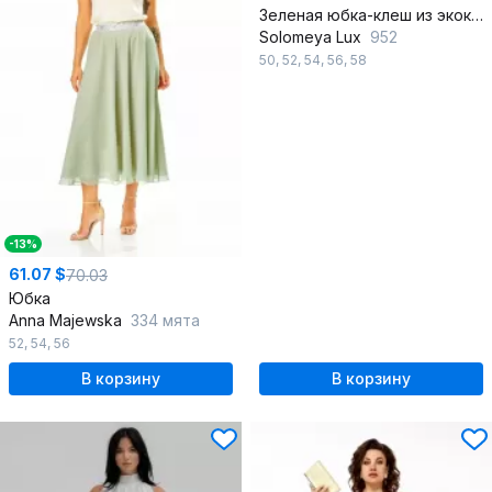
Зеленая юбка-клеш из экокожи с складками и брошью
Solomeya Lux
952
50
,
52
,
54
,
56
,
58
-13%
61.07 $
70.03
Юбка
Anna Majewska
334 мята
52
,
54
,
56
В корзину
В корзину