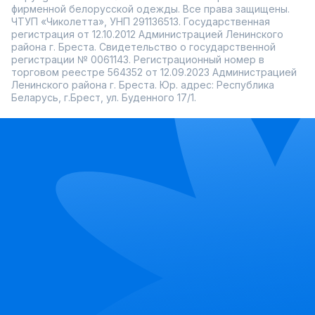
Размеры до очень больших — полусолнце идёт
фирменной белорусской одежды. Все права защищены.
практически всем
ЧТУП «Чиколетта», УНП 291136513. Государственная
Ramonki предлагает качественные полусолнце, которые
регистрация от 12.10.2012 Администрацией Ленинского
не топорщатся и долго держат вид. Быстрая доставка по
района г. Бреста. Свидетельство о государственной
Миру, примерка перед оплатой и регулярные скидки —
регистрации № 0061143. Регистрационный номер в
всё, чтобы покупка была приятной. Возьмите одну такую
торговом реестре 564352 от 12.09.2023 Администрацией
юбку — и поймёте, почему её так любят за
Ленинского района г. Бреста. Юр. адрес: Республика
универсальность и лёгкость.
Беларусь, г.Брест, ул. Буденного 17/1.