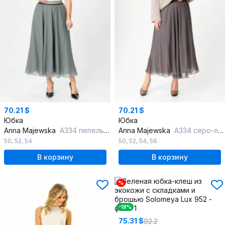
70.21 $
70.21 $
Юбка
Юбка
Anna Majewska
А334 пепельно-фиолетовый
Anna Majewska
А334 серо-лавандовый
50
,
52
,
54
50
,
52
,
54
,
56
В корзину
В корзину
%
-18%
75.31 $
92.2