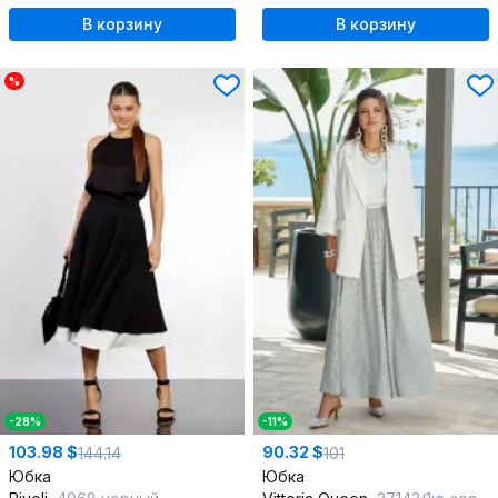
В корзину
В корзину
%
-28%
-11%
103.98 $
90.32 $
144.14
101
Юбка
Юбка