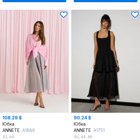
108.29 $
90.24 $
Юбка
Юбка
ANNETE
A1886
ANNETE
A1751
42
,
44
40
,
44
,
46