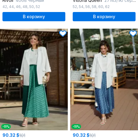
Rivoli
4068 черный
Vittoria Queen
27143/1ю серебро
42
,
44
,
46
,
48
,
50
,
52
52
,
54
,
56
,
58
,
60
,
62
В корзину
В корзину
-11%
-11%
90.32 $
90.32 $
101
101