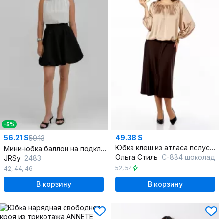
-5%
56.21 $
49.38 $
59.13
Юбка клеш из атласа полусолнце длина до икры
Мини-юбка баллон на подкладке с эластичным поясом
Ольга Стиль
С-884 шоколад
JRSy
2483
52
,
54
42
,
44
,
46
В корзину
В корзину