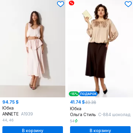
%
-15%
ПОДАРОК
94.75 $
41.74 $
49.38
Юбка
Юбка
ANNETE
A1939
Ольга Стиль
С-884 шоколад
44
,
46
54
В корзину
В корзину