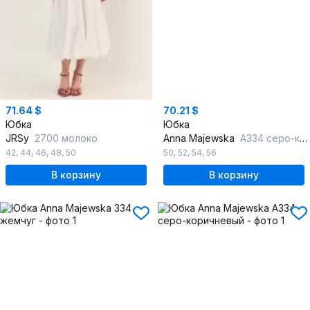
71.64 $
70.21 $
Юбка
Юбка
JRSy
2700 молоко
Anna Majewska
А334 серо-каменный
42
,
44
,
46
,
48
,
50
50
,
52
,
54
,
56
В корзину
В корзину