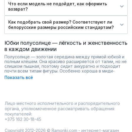
Что если модель не подойдет, как оформить
возврат?
Как подобрать свой размер? Соответствуют ли
белорусские размеры российским стандартам?
Юбки полусолнце — лёгкость и женственность
в каждом движении
Полусолнце — золотая середина между прямой юбкой и
полным клёшем. Она красиво расширяется от талии, но не
слишком пышная, поэтому сидит аккуратно и подходит
почти всем типам фигуры. Особенно хороша в миди-
длине: удлиняет ноги и создаёт мягкий силуэт «песочные
Показать всё
часы».
Носите с заправленной футболкой и кедами для прогулок,
с приталенным жакетом для работы или с топом на
тонких бретелях для лета. Ткани разные: хлопок и лён для
жары, плотный трикотаж для осени, шифон для романтики.
Лицо местного исполнительного и распорядительного
Тренд сезона — полусолнце с высокой талией и тонким
поясом.
органа, уполномоченное рассматривать обращения
покупателей:
Посадка на резинке или молнии — комфорт и точная
+375 162 30-18-45
фиксация
Разнообразие расцветок: от пастельных до графичных
принтов
Copyright 2012-2026 © Ramonki.com - интернет-магазин