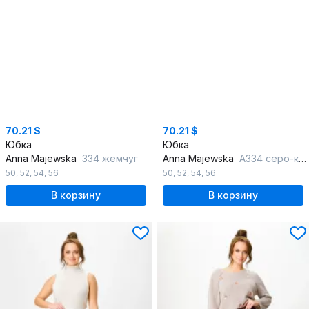
70.21 $
70.21 $
Юбка
Юбка
Anna Majewska
334 жемчуг
Anna Majewska
А334 серо-коричневый
50
,
52
,
54
,
56
50
,
52
,
54
,
56
В корзину
В корзину