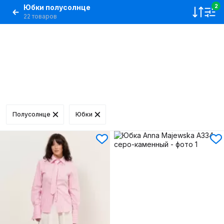
Юбки полусолнце
2
22 товаров
Полусолнце
Юбки