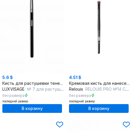
5.6 $
4.51 $
Кисть для растушевки теней из натурального ворса
Кремовая кисть для нанесения консилера и теней
LUXVISAGE
№ 7 для растушевки теней из натурального ворса
Relouis
RELOUIS PRO №14 Concealer&Сreamy Textures Brush
без размера
без размера
последний размер
последний размер
В корзину
В корзину