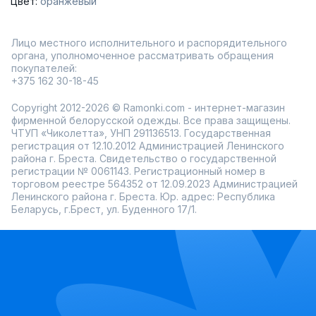
Цвет:
оранжевый
Наборы кистей для профессионального нанесения
косметики;
Удобные косметички и органайзеры для хранения;
Лицо местного исполнительного и распорядительного
Практичные аксессуары для ухода за кожей и
волосами.
органа, уполномоченное рассматривать обращения
покупателей:
Аксессуары для красоты – это не только практичность, но
+375 162 30-18-45
и эстетика. Каждый инструмент выполнен из
качественных материалов, которые прослужат долго и
сохранят свои свойства даже при ежедневном
Copyright 2012-2026 © Ramonki.com - интернет-магазин
использовании.
фирменной белорусской одежды. Все права защищены.
Ramonki предлагает быструю доставку по всей России, а
ЧТУП «Чиколетта», УНП 291136513. Государственная
также выгодные условия для оптовых покупателей.
регистрация от 12.10.2012 Администрацией Ленинского
Следить за новинками и акциями удобно через мобильное
района г. Бреста. Свидетельство о государственной
приложение магазина. Создавайте идеальный образ с
регистрации № 0061143. Регистрационный номер в
легкостью и комфортом!
торговом реестре 564352 от 12.09.2023 Администрацией
Ленинского района г. Бреста. Юр. адрес: Республика
Беларусь, г.Брест, ул. Буденного 17/1.