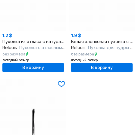
1.2 $
1.9 $
Пуховка из атласа с натуральным хлопком универсальная
Белая хлопковая пуховка с атласной лентой
Relouis
Пуховка с атласным верхом
Relouis
Пуховка для пудры из хлопка с белой тесьмой
без размера
без размера
последний размер
последний размер
В корзину
В корзину