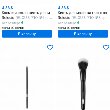
4.33 $
4.33 $
Косметическая кисть для макияжа, натуральный ворс
Кисть для макияжа глаз с заостренным кончиком
Relouis
RELOUIS PRO №5 плоская для теней
Relouis
RELOUIS PRO №8 круглая для теней
без размера
без размера
последний размер
последний размер
В корзину
В корзину