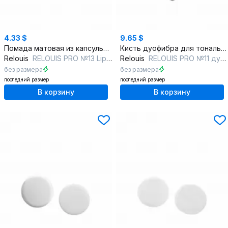
4.33 $
9.65 $
Помада матовая из капсульной серии со стойким покрытием
Кисть дуофибра для тонального и универсального нанесения
Relouis
RELOUIS PRO №13 Lip Liner & Creamy Textures
Relouis
RELOUIS PRO №11 дуофибра
без размера
без размера
последний размер
последний размер
В корзину
В корзину