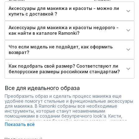
Аксессуары для макияжа и красоты - можно ли
купить c доставкой ?
Аксессуары для макияжа и красоты недорого -
как найти в каталоге Ramonki?
Что если модель не подойдет, как оформить
возврат?
Как подобрать свой размер? Соответствуют ли
белорусские размеры российским стандартам?
Все для идеального образа
Преобразить образ и сделать процесс макияжа еще
удобнее помогут стильные и функциональные аксессуары
для макияжа. В Ramonki собраны все необходимые
инструменты, которые станут незаменимыми
помощниками в создании безупречного look’а. Кисти,
спонжи, щипчики для бровей и другие мелочи – каждая
Показать всё
деталь подобрана с учетом современных трендов и
потребностей.
Ассортимент включает: