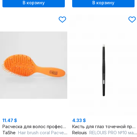
В корзину
В корзину
11.47 $
4.33 $
Расческа для волос профессиональная яркий и лаконичный дизайн
Кисть для глаз точечной проработки из натурального ворса
TaShe
Hair brush coral Расческа для волос
Relouis
RELOUIS PRO №10 малая растушевочная для теней