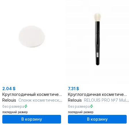
2.04 $
7.31 $
Круглогодичный косметический спонж без цвета
Круглогодичная косметическая кисть с натуральным ворсом
Relouis
Спонж косметический из латекса
Relouis
RELOUIS PRO №7 Multifunctional Brush S
без размера
без размера
последний размер
последний размер
В корзину
В корзину