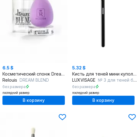
6.5 $
5.32 $
Косметический спонж Dream Blend каплевидный для идеального макияжа
Кисть для теней мини куполообразной формы для макияжа
Relouis
DREAM BLEND
LUXVISAGE
№ 3 для теней бочонок mini
без размера
без размера
последний размер
последний размер
В корзину
В корзину