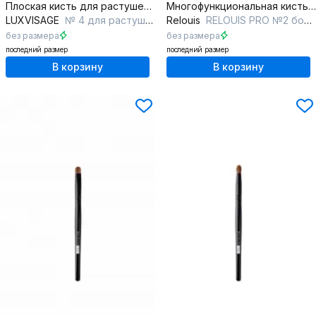
Плоская кисть для растушевки теней и коррекции века
Многофункциональная кисть с натуральным ворсом и сеточкой для ухода за косметикой
LUXVISAGE
№ 4 для растушевки теней плоская
Relouis
RELOUIS PRO №2 большая мультифункциональная Multifunctiona
без размера
без размера
последний размер
последний размер
В корзину
В корзину