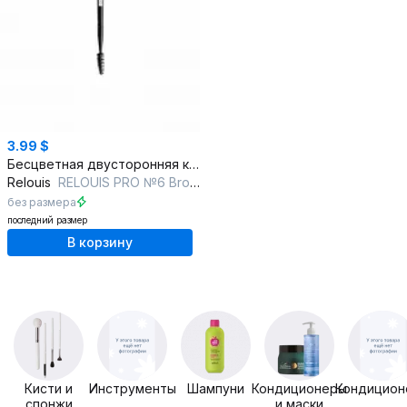
3.99 $
Бесцветная двусторонняя кисть для бровей и глаз
Relouis
RELOUIS PRO №6 Brow&Eyeliner Brush
без размера
последний размер
В корзину
Кисти и
Инструменты
Шампуни
Кондиционеры
Кондицион
спонжи
и маски