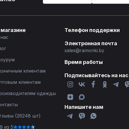
 магазине
Телефон поддержки
 нас
Электронная почта
лог
sales@ramonki.by
оурум
Время работы
озничным клиентам
Подписывайтесь на нас
птовым клиентам
роизводителям одежды
онтакты
Напишите нам
тзывы (26248 шт)
9 из 5