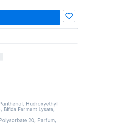
з
 Panthenol, Hudroxyethyl

 Bifida Ferment Lysate, 
 Polysorbate 20, Parfum, 