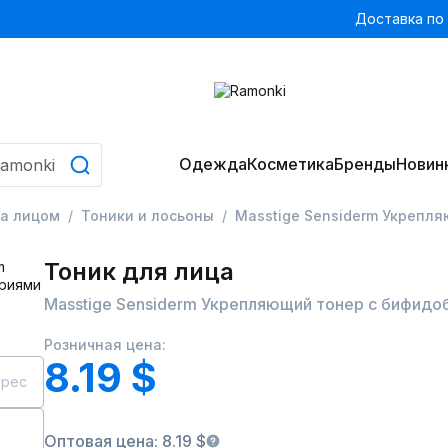
Доставка по
Одежда
Косметика
Бренды
Новин
за лицом
Тоники и лосьоны
Masstige Sensiderm Укрепл
Тоник для лица
Masstige Sensiderm Укрепляющий тонер с бифид
Розничная цена:
8.19 $
дрес
Оптовая цена: 8.19 $