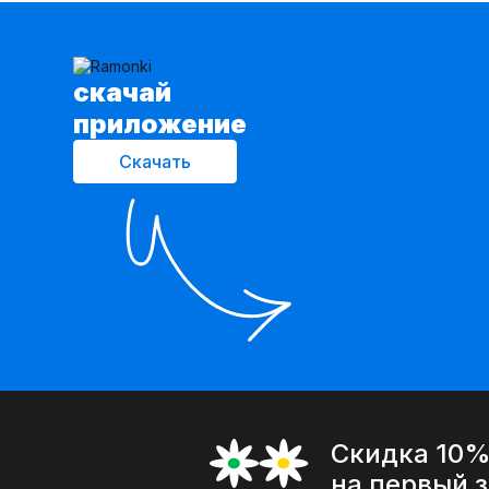
cкачай
приложение
Скачать
Скидка 10
на первый 