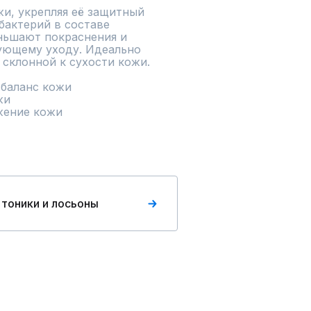
и, укрепляя её защитный 
бактерий в составе 
ьшают покраснения и 
ующему уходу. Идеально 
склонной к сухости кожи.

баланс кожи

и

ение кожи

 тоники и лосьоны