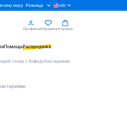
 всему миру
Розница
USD
Профиль
Избранное
Корзина
ки
Помощь
Распродажа
яющий тонер с бифидобактериями
обактериями