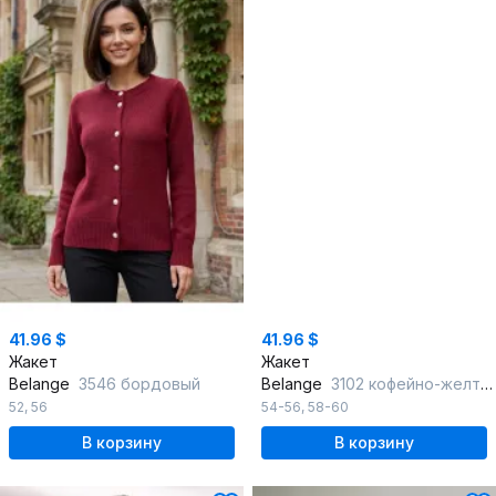
41.96 $
41.96 $
Жакет
Жакет
Belange
3546 бордовый
Belange
3102 кофейно-желтый
52
,
56
54-56
,
58-60
В корзину
В корзину