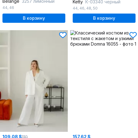
Belange
3257 лимонный
Ketty
К-03340 черный
44
,
46
44
,
46
,
48
,
50
В корзину
В корзину
109.08 $
157.62 $
110