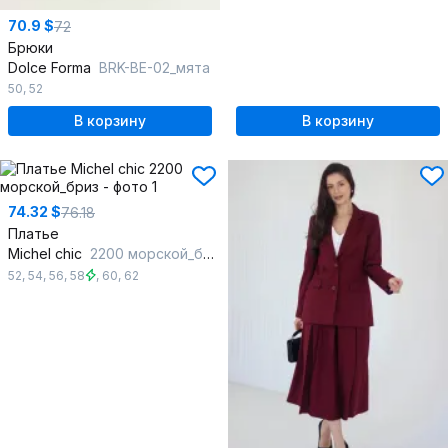
70.9 $
72
Брюки
Dolce Forma
BRK-BE-02_мята
50
,
52
В корзину
В корзину
74.32 $
76.18
Платье
Michel chic
2200 морской_бриз
52
,
54
,
56
,
58
,
60
,
62