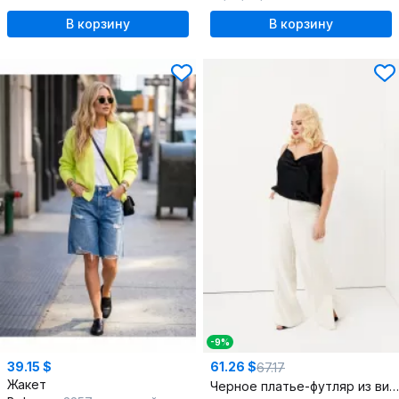
В корзину
В корзину
-9%
39.15 $
61.26 $
67.17
Жакет
Черное платье-футляр из вискозы с V-образным вырезом