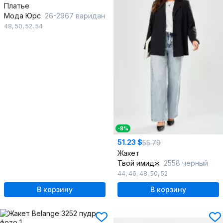
Платье
Мода Юрс
26-2967 варидан
48
,
50
,
52
,
54
-8%
51.23 $
55.79
Жакет
Твой имидж
2558 черный
44
,
46
,
48
,
50
,
52
В корзину
В корзину