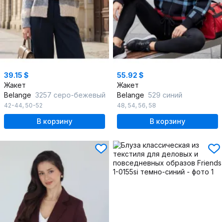
39.15 $
55.92 $
Жакет
Жакет
Belange
3257 серо-бежевый
Belange
529 синий
42-44
,
50-52
48
,
54
,
56
,
58
В корзину
В корзину