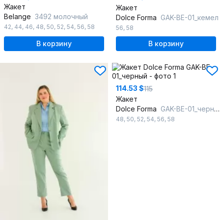
Жакет
Жакет
Belange
3492 молочный
Dolce Forma
GAK-BE-01_кемел
42
,
44
,
46
,
48
,
50
,
52
,
54
,
56
,
58
56
,
58
В корзину
В корзину
114.53 $
115
Жакет
Dolce Forma
GAK-BE-01_черный
48
,
50
,
52
,
54
,
56
,
58