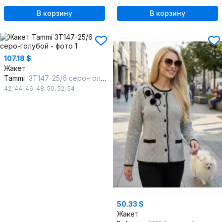
В корзину
В корзину
107.18 $
Жакет
Tammi
3Т147-25/6 серо-голубой
42
,
44
,
46
,
48
,
50
,
52
,
54
50.33 $
Жакет