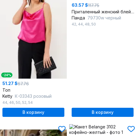
63.57 $
117.75
Приталенный женский блейзер из костюмной ткани с вытачками
Панда
79730w черный
42
,
44
,
48
,
50
-24%
51.27 $
67.76
Топ
Ketty
К-03343 розовый
44
,
46
,
50
,
52
,
54
В корзину
В корзину