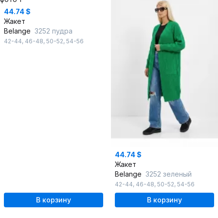
44.74 $
Жакет
Belange
3252 пудра
42-44
,
46-48
,
50-52
,
54-56
44.74 $
Жакет
Belange
3252 зеленый
42-44
,
46-48
,
50-52
,
54-56
В корзину
В корзину