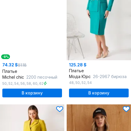
-8%
74.32 $
125.28 $
81.18
Платье
Платье
Мода Юрс
26-2967 бирюза
Michel chic
2200 песочный
48
,
50
,
52
,
54
50
,
52
,
54
,
56
,
58
,
60
,
62
В корзину
В корзину