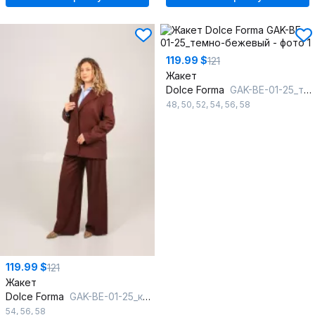
119.99 $
121
Жакет
Dolce Forma
GAK-BE-01-25_темно-бежевый
48
,
50
,
52
,
54
,
56
,
58
119.99 $
121
Жакет
Dolce Forma
GAK-BE-01-25_коричневый
54
,
56
,
58