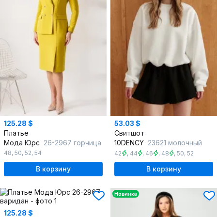
125.28 $
53.03 $
Платье
Свитшот
Мода Юрс
26-2967 горчица
10DENCY
23621 молочный
48
,
50
,
52
,
54
42
,
44
,
46
,
48
,
50
,
52
В корзину
В корзину
Новинка
125.28 $