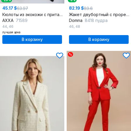
-29%
-8%
45.17 $
82.19 $
63.97
89.6
Кюлоты из экокожи с притачным поясом и зауженными штанинами
Жакет двубортный с прорезными карманами и клеткой
AXXA
71589
Domna
8418 пудра
44
,
46
46
,
48
лучшая цена
В корзину
В корзину
%