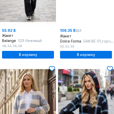
55.92 $
106.35 $
107
Жакет
Жакет
Belange
529 бежевый
Dolce Forma
GAK-BE-01_горчица
48
,
54
,
56
,
58
50
,
52
,
56
В корзину
В корзину