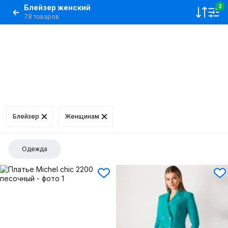
Блейзер женский
2
78 товаров
Блейзер
Женщинам
Одежда