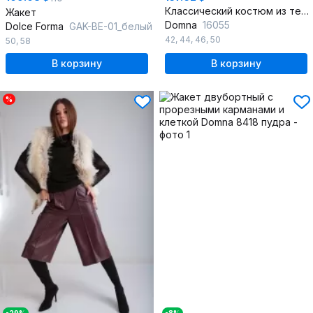
Классический костюм из текстиля с жакетом и узкими брюками
Жакет
Domna
16055
Dolce Forma
GAK-BE-01_белый
42
,
44
,
46
,
50
50
,
58
В корзину
В корзину
%