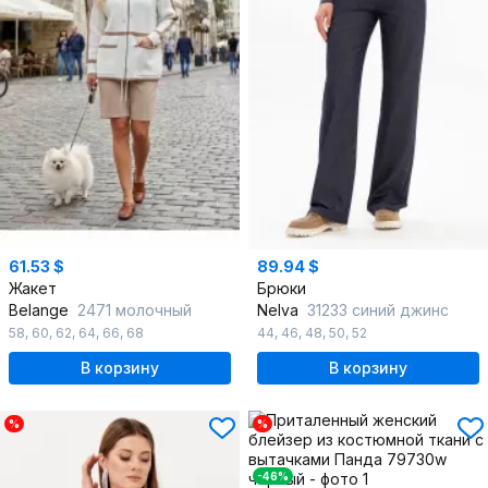
61.53 $
89.94 $
Жакет
Брюки
Belange
2471 молочный
Nelva
31233 синий джинс
58
,
60
,
62
,
64
,
66
,
68
44
,
46
,
48
,
50
,
52
В корзину
В корзину
%
%
-46%