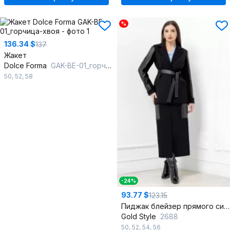
%
136.34 $
137
Жакет
Dolce Forma
GAK-BE-01_горчица-хвоя
50
,
52
,
58
-24%
93.77 $
123.15
Пиджак блейзер прямого силуэта из текстиля и экокожи
Gold Style
2688
50
,
52
,
54
,
56