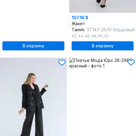
107.18 $
Жакет
Tammi
3Т147-25/10 бордовый
42
,
44
,
46
,
48
,
50
,
52
В корзину
В корзину