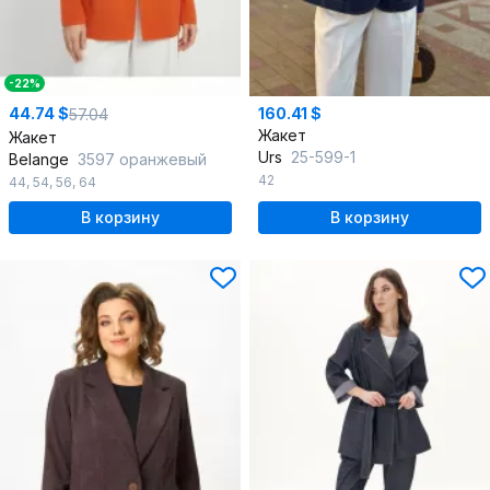
-22%
44.74 $
160.41 $
57.04
Жакет
Жакет
Urs
25-599-1
Belange
3597 оранжевый
42
44
,
54
,
56
,
64
В корзину
В корзину