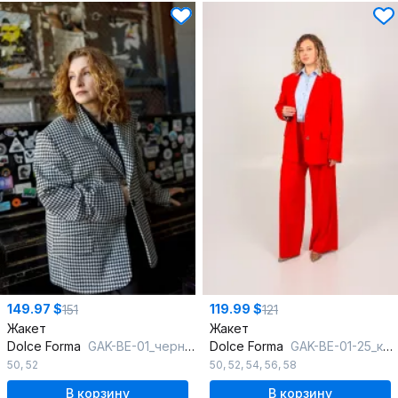
149.97 $
119.99 $
151
121
Жакет
Жакет
Dolce Forma
GAK-BE-01_черно-белый
Dolce Forma
GAK-BE-01-25_красный
50
,
52
50
,
52
,
54
,
56
,
58
В корзину
В корзину