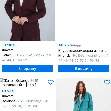
107.18 $
40.75 $
41.65
Жакет
Блуза классическая из текстиля для деловых и повседневных образов
Tammi
3Т147-25/9 коричневый
Friends
1-0155si темно-синий
42
,
44
,
46
,
50
,
52
44
,
46
,
48
,
50
,
52
,
54
,
56
,
58
В корзину
В корзину
61.53 $
Жакет
Belange
2661 шоколадный
52
,
54
,
56
,
58
,
60
,
62
,
64