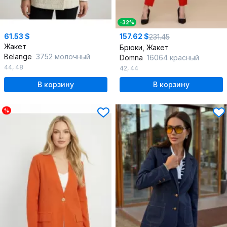
-32%
61.53 $
157.62 $
231.45
Жакет
Брюки, Жакет
Belange
3752 молочный
Domna
16064 красный
44
,
48
42
,
44
В корзину
В корзину
%