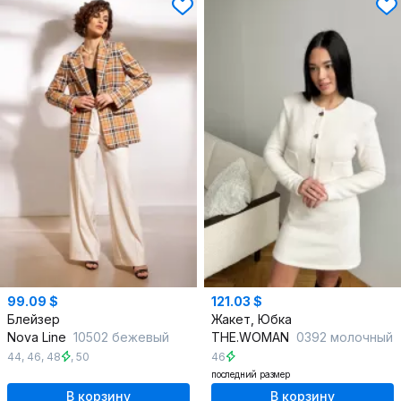
99.09 $
121.03 $
Блейзер
Жакет, Юбка
Nova Line
10502 бежевый
THE.WOMAN
0392 молочный
44
,
46
,
48
,
50
46
последний размер
В корзину
В корзину