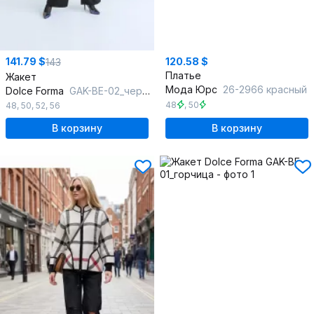
141.79 $
120.58 $
143
Платье
Жакет
Мода Юрс
26-2966 красный
Dolce Forma
GAK-BE-02_черный
48
,
50
48
,
50
,
52
,
56
В корзину
В корзину