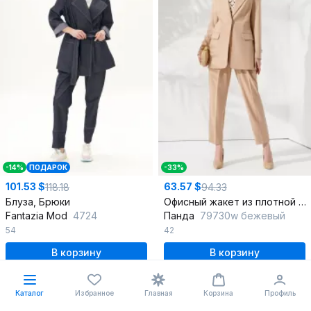
-14%
ПОДАРОК
-33%
101.53 $
63.57 $
118.18
94.33
Блуза, Брюки
Офисный жакет из плотной ткани с английским воротником
Fantazia Mod
4724
Панда
79730w бежевый
54
42
В корзину
В корзину
%
Каталог
Избранное
Главная
Корзина
Профиль