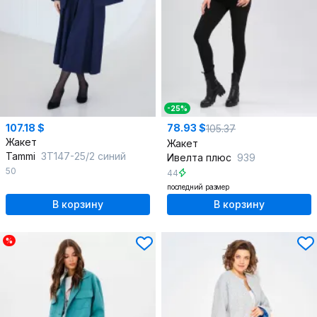
-25%
107.18 $
78.93 $
105.37
Жакет
Жакет
Tammi
3Т147-25/2 синий
Ивелта плюс
939
50
44
последний размер
В корзину
В корзину
%