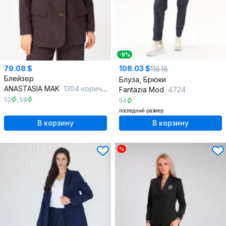
-9%
79.08 $
108.03 $
118.18
Блейзер
Блуза, Брюки
ANASTASIA MAK
1304 коричневый
Fantazia Mod
4724
52
,
58
54
последний размер
В корзину
В корзину
%