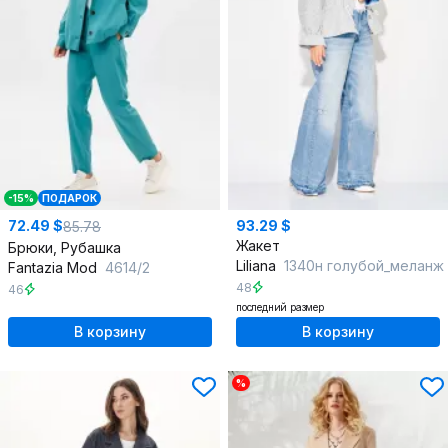
-15%
ПОДАРОК
72.49 $
93.29 $
85.78
Жакет
Брюки, Рубашка
Liliana
1340н голубой_меланж
Fantazia Mod
4614/2
48
46
последний размер
В корзину
В корзину
%