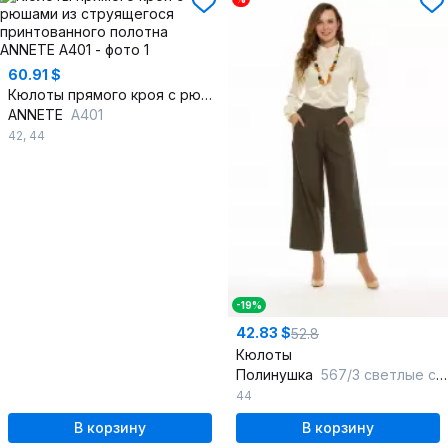
60.91 $
Кюлоты прямого кроя с рюшами из струящегося принтованного полотна
ANNETE
A401
42
,
44
-19%
42.83 $
52.8
Кюлоты
Полинушка
567/3 светлые соты
44
В корзину
В корзину