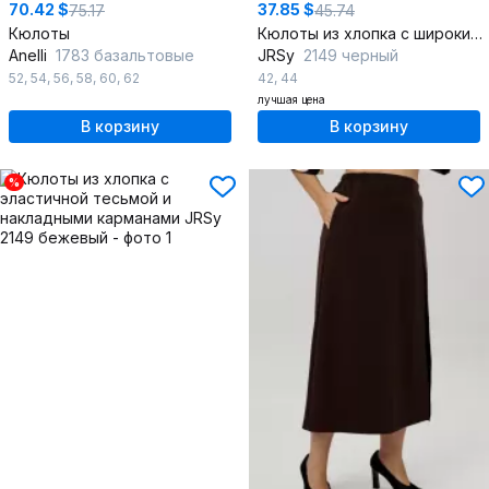
70.42 $
37.85 $
75.17
45.74
Кюлоты
Кюлоты из хлопка с широким низом и эластичной тесьмой
Anelli
1783 базальтовые
JRSy
2149 черный
52
,
54
,
56
,
58
,
60
,
62
42
,
44
лучшая цена
В корзину
В корзину
%