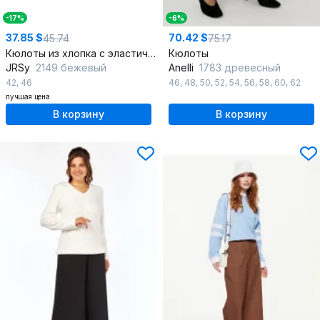
-17%
-6%
37.85 $
70.42 $
45.74
75.17
Кюлоты из хлопка с эластичной тесьмой и накладными карманами
Кюлоты
JRSy
2149 бежевый
Anelli
1783 древесный
42
,
46
46
,
48
,
50
,
52
,
54
,
56
,
58
,
60
,
62
лучшая цена
В корзину
В корзину