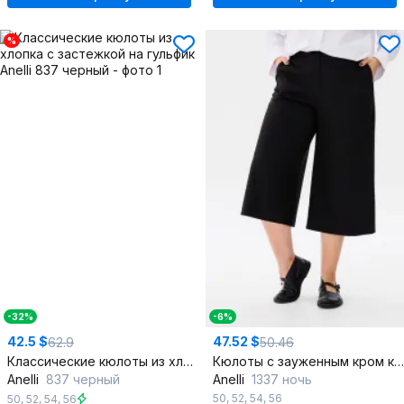
%
-32%
-6%
42.5 $
47.52 $
62.9
50.46
Классические кюлоты из хлопка с застежкой на гульфик
Кюлоты с зауженным кром каймом и карманами
Anelli
837 черный
Anelli
1337 ночь
50
,
52
,
54
,
56
50
,
52
,
54
,
56