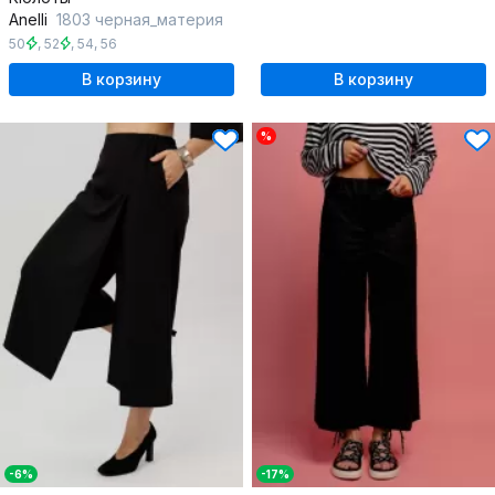
Anelli
1803 черная_материя
50
,
52
,
54
,
56
В корзину
В корзину
%
-6%
-17%