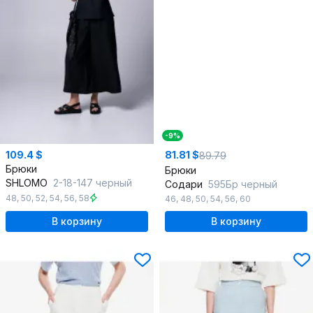
-9%
109.4 $
81.81 $
89.79
Брюки
Брюки
SHLOMO
2-18-147 черный
Содари
595Бр черный
48
,
50
,
52
,
54
,
56
,
58
46
,
48
,
50
,
54
,
56
,
60
В корзину
В корзину