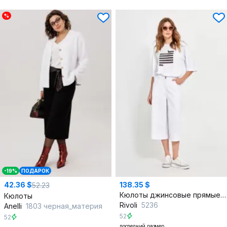
%
-19%
ПОДАРОК
42.36 $
138.35 $
52.23
Кюлоты джинсовые прямые с карманами и нашивками
Кюлоты
Rivoli
5236
Anelli
1803 черная_материя
52
52
последний размер