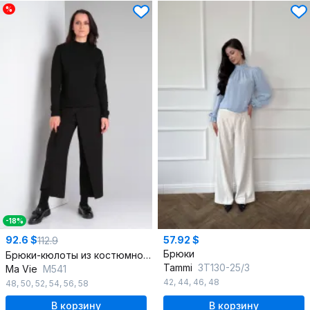
%
-18%
92.6 $
57.92 $
112.9
Брюки
Брюки-кюлоты из костюмной ткани с эффектом запаха
Tammi
3Т130-25/3
Ma Vie
М541
42
,
44
,
46
,
48
48
,
50
,
52
,
54
,
56
,
58
В корзину
В корзину