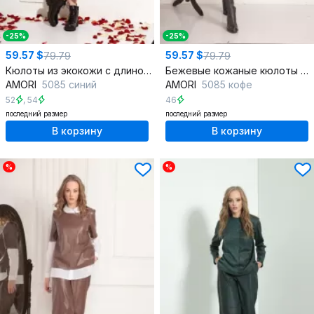
-25%
-25%
59.57 $
59.57 $
79.79
79.79
Кюлоты из экокожи с длиной 77-82 см
Бежевые кожаные кюлоты длиной 77-82 см
AMORI
5085 синий
AMORI
5085 кофе
52
,
54
46
последний размер
последний размер
В корзину
В корзину
%
%