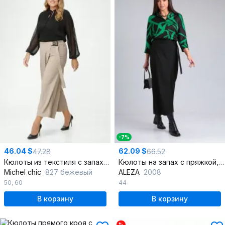
-7%
46.04 $
62.09 $
47.28
66.52
Кюлоты из текстиля с запахом и резинкой сзади
Кюлоты на запах с пряжкой, стиль на каждый день
Michel chic
827 бежевый
ALEZA
2008
50
,
60
44
В корзину
В корзину
%