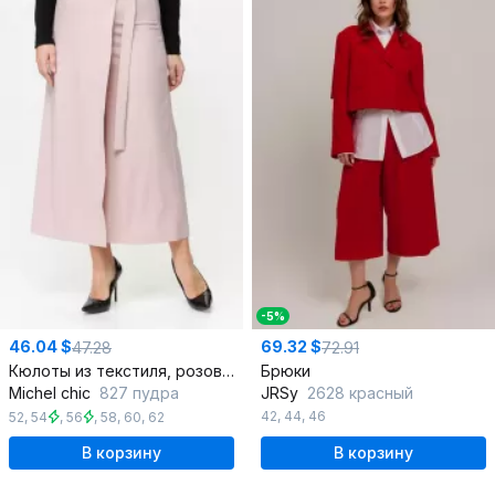
-5%
46.04 $
69.32 $
47.28
72.91
Кюлоты из текстиля, розовые, демисезон
Брюки
Michel chic
827 пудра
JRSy
2628 красный
42
,
44
,
46
52
,
54
,
56
,
58
,
60
,
62
В корзину
В корзину