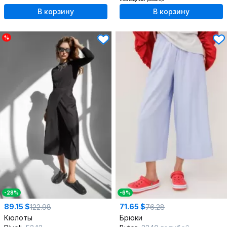
В корзину
В корзину
%
-28%
-6%
89.15 $
71.65 $
122.98
76.28
Кюлоты
Брюки