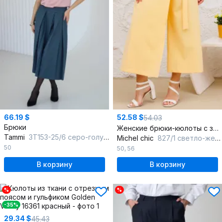
66.19 $
52.58 $
54.03
Брюки
Женские брюки-кюлоты с запахом и поясом на пряжке
Tammi
3Т153-25/6 серо-голубой
Michel chic
827/1 светло-желтый
50
50
,
56
В корзину
В корзину
%
%
-35%
29.34 $
45.43