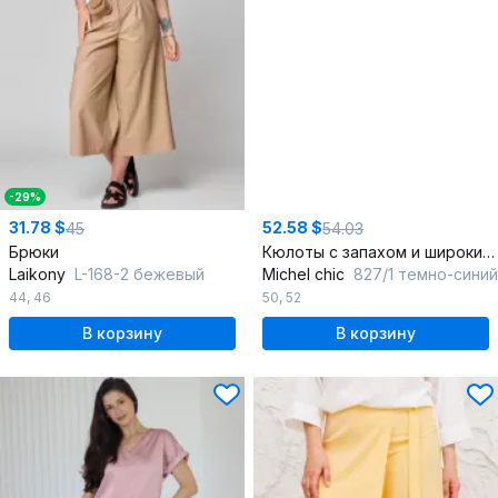
-29%
31.78 $
52.58 $
45
54.03
Брюки
Кюлоты с запахом и широкими брючинками для деловых образов
Laikony
L-168-2 бежевый
Michel chic
827/1 темно-синий
44
,
46
50
,
52
В корзину
В корзину