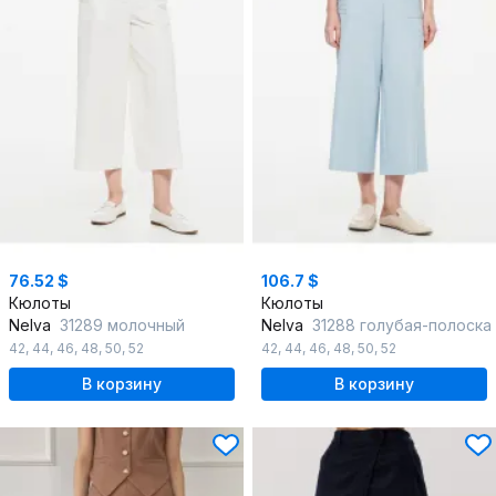
76.52 $
106.7 $
Кюлоты
Кюлоты
Nelva
31289 молочный
Nelva
31288 голубая-полоска
42
,
44
,
46
,
48
,
50
,
52
42
,
44
,
46
,
48
,
50
,
52
В корзину
В корзину