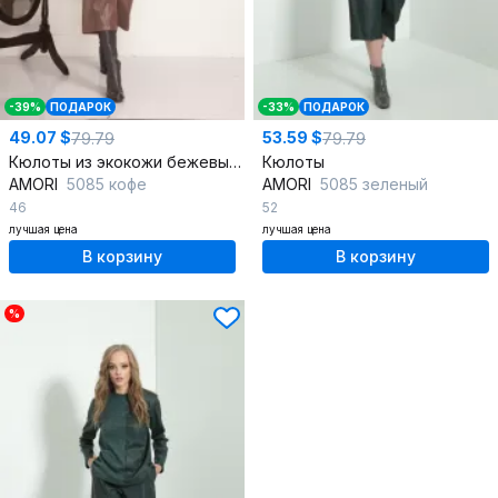
-39%
ПОДАРОК
-33%
ПОДАРОК
49.07 $
53.59 $
79.79
79.79
Кюлоты из экокожи бежевые для повседневных образов
Кюлоты
AMORI
5085 кофе
AMORI
5085 зеленый
46
52
лучшая цена
лучшая цена
В корзину
В корзину
%