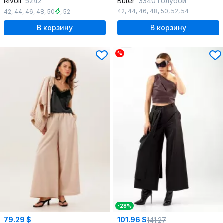
Rivoli
5242
Butеr
3340 голубой
42
,
44
,
46
,
48
,
50
,
52
,
54
42
,
44
,
46
,
48
,
50
,
52
В корзину
В корзину
%
-28%
79.29 $
101.96 $
141.27