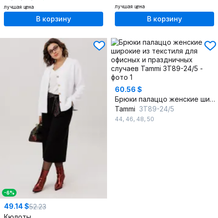
лучшая цена
лучшая цена
В корзину
В корзину
60.56 $
Брюки палаццо женские широкие из текстиля для офисных и праздничных случаев
Tammi
3Т89-24/5
44
,
46
,
48
,
50
-6%
49.14 $
52.23
Кюлоты