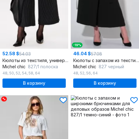
-19%
52.58 $
46.04 $
54.03
57.08
Кюлоты из текстиля, универсальные, с поясом и молнией
Кюлоты с запахом из текстиля для делового образа
Michel chic
827/1 полоска
Michel chic
827 черный
48
,
50
,
52
,
54
,
58
,
64
48
,
52
,
56
,
64
В корзину
В корзину
%