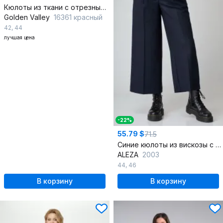
Кюлоты из ткани с отрезным поясом и гульфиком
Golden Valley
16361 красный
42
,
44
лучшая цена
-22%
55.79 $
71.5
Синие кюлоты из вискозы с застежкой спереди
ALEZA
2003
44
,
46
В корзину
В корзину