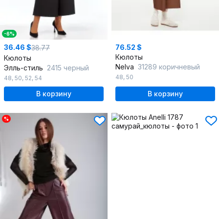
-6%
36.46 $
76.52 $
38.77
Кюлоты
Кюлоты
Nelva
31289 коричневый
Элль-стиль
2415 черный
48
,
50
48
,
50
,
52
,
54
В корзину
В корзину
%