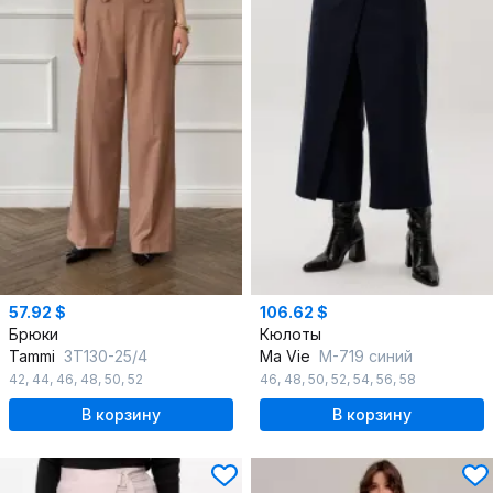
57.92 $
106.62 $
Брюки
Кюлоты
Tammi
3Т130-25/4
Ma Vie
М-719 синий
42
,
44
,
46
,
48
,
50
,
52
46
,
48
,
50
,
52
,
54
,
56
,
58
В корзину
В корзину