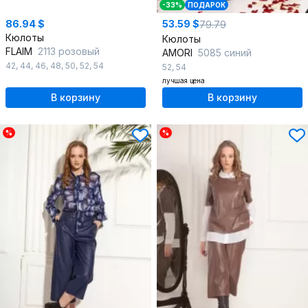
-33%
ПОДАРОК
86.94 $
53.59 $
79.79
Кюлоты
Кюлоты
FLAIM
2113 розовый
AMORI
5085 синий
42
,
44
,
46
,
48
,
50
,
52
,
54
52
,
54
лучшая цена
В корзину
В корзину
%
%