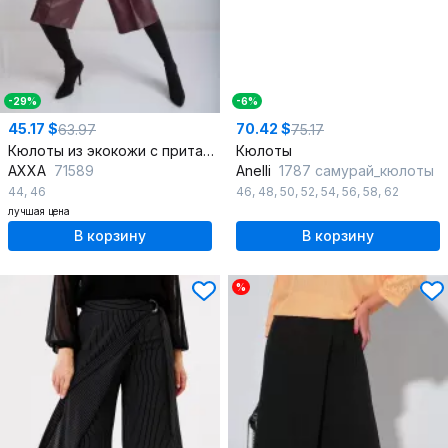
-29%
-6%
45.17 $
70.42 $
63.97
75.17
Кюлоты из экокожи с притачным поясом и зауженными штанинами
Кюлоты
AXXA
71589
Anelli
1787 самурай_кюлоты
44
,
46
46
,
48
,
50
,
52
,
54
,
56
,
58
,
62
лучшая цена
В корзину
В корзину
%