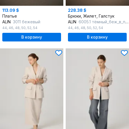
113.09 $
228.38 $
Платье
Брюки, Жилет, Галстук
ALIN
3011 бежевый
ALIN
6005.1 тёмный_беж_в_полоску
44
,
46
,
48
,
50
,
52
,
54
44
,
46
,
48
,
50
,
52
,
54
В корзину
В корзину