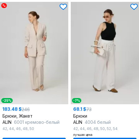
%
-25%
-7%
183.48 $
68.1 $
246
73
Брюки, Жакет
Брюки
ALIN
6001 кремово-белый
ALIN
4004 белый
42
,
44
,
46
,
48
,
50
42
,
44
,
46
,
48
,
50
,
52
,
54
лучшая цена