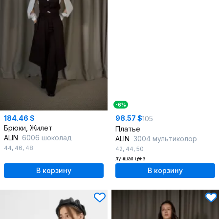
-6%
184.46 $
98.57 $
105
Брюки, Жилет
Платье
ALIN
6006 шоколад
ALIN
3004 мультиколор
44
,
46
,
48
42
,
44
,
50
лучшая цена
В корзину
В корзину