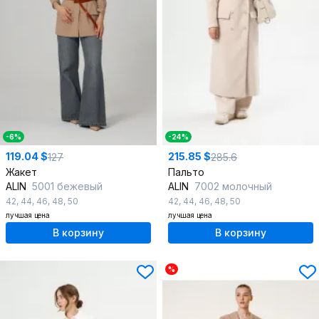
-6%
-24%
119.04 $
215.85 $
127
285.6
Жакет
Пальто
ALIN
5001 бежевый
ALIN
7002 молочный
42
,
44
,
46
,
48
,
50
42
,
44
,
46
,
48
,
50
лучшая цена
лучшая цена
В корзину
В корзину
%