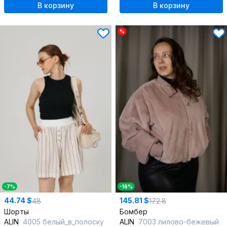
В корзину
В корзину
%
-7%
-16%
44.74 $
145.81 $
48
172.8
Шорты
Бомбер
ALIN
4005 белый_в_полоску
ALIN
7003 лилово-бежевый