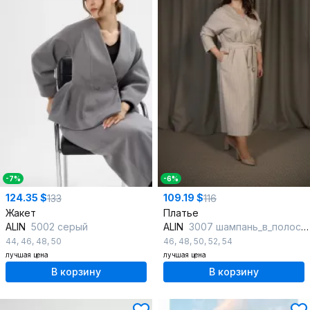
-7%
-6%
124.35 $
109.19 $
133
116
Жакет
Платье
ALIN
5002 серый
ALIN
3007 шампань_в_полоску
44
,
46
,
48
,
50
46
,
48
,
50
,
52
,
54
лучшая цена
лучшая цена
В корзину
В корзину