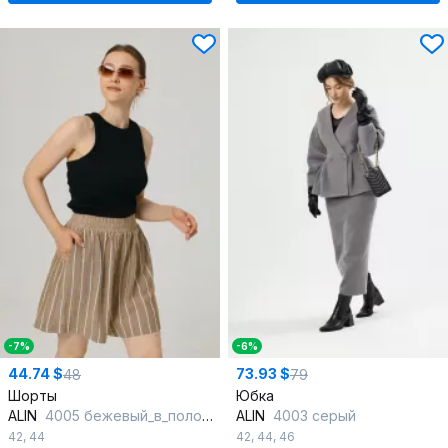
-7%
-6%
44.74 $
73.93 $
48
79
Шорты
Юбка
ALIN
4005 бежевый_в_полоску
ALIN
4003 серый
42
,
44
42
,
44
,
46