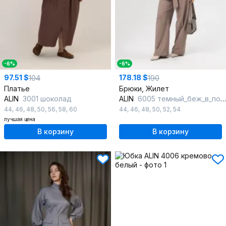
-6%
-6%
97.51 $
178.18 $
104
190
Платье
Брюки, Жилет
ALIN
3001 шоколад
ALIN
6005 темный_беж_в_полоску
44
,
46
,
48
,
50
,
56
,
58
,
60
44
,
46
,
48
,
50
,
52
,
54
лучшая цена
В корзину
В корзину