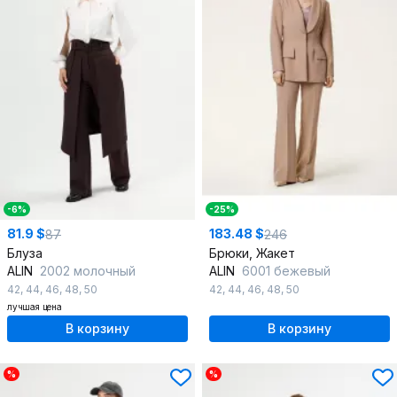
-6%
-25%
81.9 $
183.48 $
87
246
Блуза
Брюки, Жакет
ALIN
2002 молочный
ALIN
6001 бежевый
42
,
44
,
46
,
48
,
50
42
,
44
,
46
,
48
,
50
лучшая цена
В корзину
В корзину
%
%