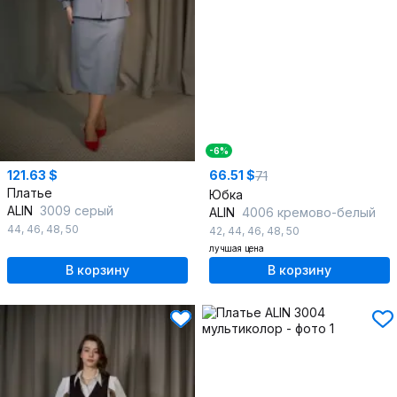
-6%
121.63 $
66.51 $
71
Платье
Юбка
ALIN
3009 серый
ALIN
4006 кремово-белый
44
,
46
,
48
,
50
42
,
44
,
46
,
48
,
50
лучшая цена
В корзину
В корзину