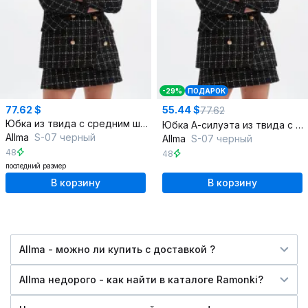
-29%
ПОДАРОК
77.62 $
55.44 $
77.62
Юбка из твида с средним швом и без пояса
Юбка А-силуэта из твида с потайной застежкой
Allma
S-07 черный
Allma
S-07 черный
48
48
последний размер
В корзину
В корзину
Allma - можно ли купить c доставкой ?
Allma недорого - как найти в каталоге Ramonki?