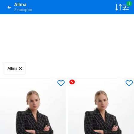
Allma
1
2 товаров
Allma
%