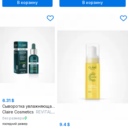
В корзину
В корзину
6.31 $
Сыворотка увлажняющая и омолаживающая с ретинолом
Claire Cosmetics
REVITAL PRO Сыворотка-концентрат регенерирующая
без размера
последний размер
9.4 $