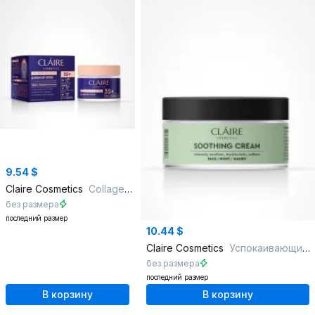
9.54 $
Claire Cosmetics
Collagen Active Pro Дневной крем 35+
без размера
последний размер
10.44 $
Claire Cosmetics
Успокаивающий крем для лица, тела и рук SOOTHING CREAM
без размера
последний размер
В корзину
В корзину