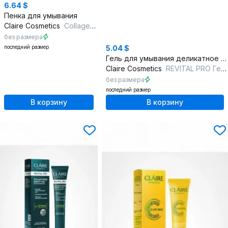
6.64 $
Пенка для умывания
Claire Cosmetics
Collagen Active Pro Гель-пенка Очищающая 195мл
без размера
последний размер
5.04 $
Гель для умывания деликатное очищение и увлажнение
Claire Cosmetics
REVITAL PRO Гель-пенка для умывания увлажняющая
без размера
последний размер
В корзину
В корзину