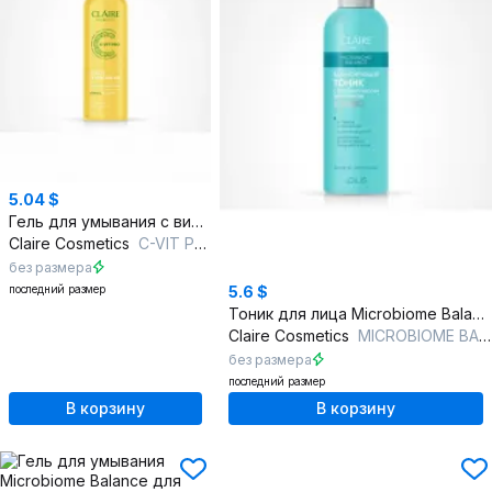
5.04 $
Гель для умывания с витамином C и аллантоином
Claire Cosmetics
C-VIT PRO Мягкий очищающий гель для умывания
без размера
последний размер
5.6 $
Тоник для лица Microbiome Balance с увлажнением
Claire Cosmetics
MICROBIOME BALANCE Балансирующий тоник
без размера
последний размер
В корзину
В корзину