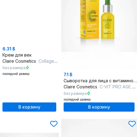
6.31 $
Крем для век
Claire Cosmetics
Collagen Active Pro Крем для век филлер 15 мл
без размера
последний размер
7.1 $
Сыворотка для лица с витамином C и пептидами
Claire Cosmetics
C-VIT PRO AGE THERAPY Сыворотка для лица
без размера
последний размер
В корзину
В корзину