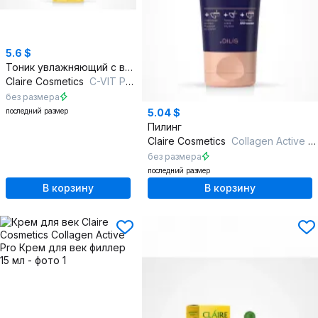
5.6 $
Тоник увлажняющий с витаминами C, E и B5
Claire Cosmetics
C-VIT PRO VITAMIN BOMB Мультивитаминный тонер
без размера
последний размер
5.04 $
Пилинг
Claire Cosmetics
Collagen Active Pro Пилинг-гель для лица 100мл
без размера
последний размер
В корзину
В корзину