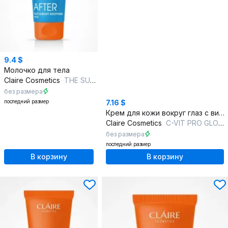
9.4 $
Молочко для тела
Claire Cosmetics
THE SUN Успокаивающее молочко для лица и тела
без размера
последний размер
7.16 $
Крем для кожи вокруг глаз с витамином C
Claire Cosmetics
C-VIT PRO GLOW THERAPY Крем для кожи вокруг глаз
без размера
последний размер
В корзину
В корзину