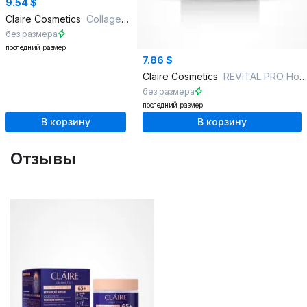
9.54 $
Claire Cosmetics
Collagen Active Pro Ночной крем 55+
без размера
последний размер
7.86 $
Claire Cosmetics
REVITAL PRO Ночная крем-маска интенсивное восстановление и питание
без размера
последний размер
В корзину
В корзину
Отзывы