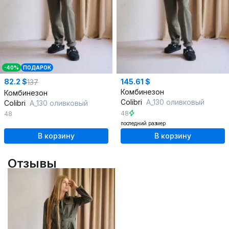
-40%
ПОДАРОК
82.2 $
145.61 $
137
Комбинезон
Комбинезон
Colibri
А_130 оливковый
Colibri
А_130 оливковый
48
48
последний размер
В корзину
В корзину
Отзывы