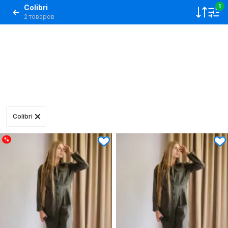
Colibri
1
2 товаров
Colibri
%