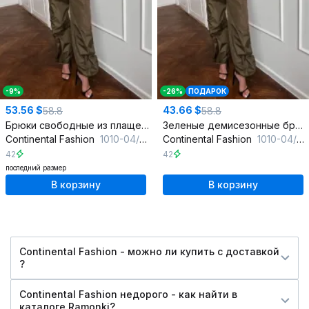
-9%
-26%
ПОДАРОК
53.56 $
43.66 $
58.8
58.8
Брюки свободные из плащевки на резинке демисезон
Зеленые демисезонные брюки с кулиской и складками
Continental Fashion
1010-04/8 хаки
Continental Fashion
1010-04/8 хаки
42
42
последний размер
В корзину
В корзину
Continental Fashion - можно ли купить c доставкой
?
Continental Fashion недорого - как найти в
каталоге Ramonki?