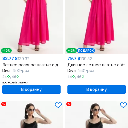
-40%
-43%
ПОДАРОК
83.77 $
79.7 $
139.32
139.32
Летнее розовое платье с декоративным отрезным крючком
Длинное летнее платье с V-образным вырезом и рукавами-фонариками
Diva
1531-роз
Diva
1531-роз
44
,
46
44
,
46
последний размер
В корзину
В корзину
%
%