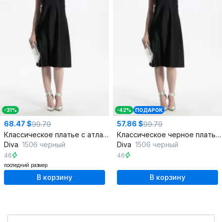
-31%
-42%
ПОДАРОК
68.47 $
57.86 $
99.79
99.79
Классическое платье с атласной тканью и брителями
Классическое черное платье из ткани для повседневных и нарядных
Diva
1506 черный
Diva
1506 черный
46
46
последний размер
В корзину
В корзину