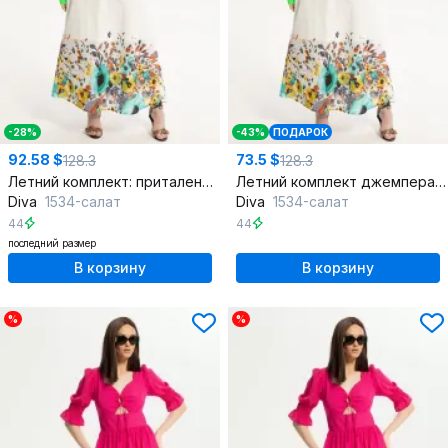
-28%
-43%
ПОДАРОК
92.58 $
73.5 $
128.3
128.3
Летний комплект: приталенный джемпер и длинная юбка
Летний комплект джемпера и юбки из текстиля
Diva
1534-салат
Diva
1534-салат
44
44
последний размер
В корзину
В корзину
%
%