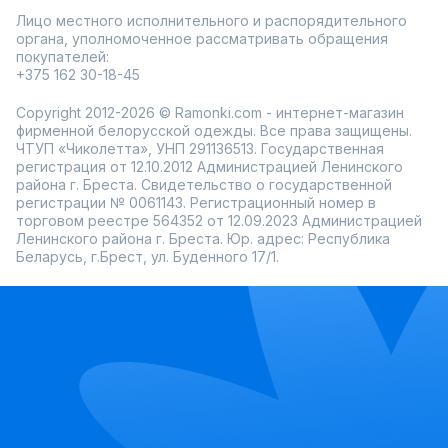
позволяет каждой женщине найти наряд,
подчеркивающий достоинства ее фигуры. Вдохновленные
Лицо местного исполнительного и распорядительного
классическими силуэтами, модели Diva сдержаны, но
органа, уполномоченное рассматривать обращения
изысканы, благодаря чему они становятся незаменимыми
покупателей:
для тех, кто ценит простоту и элегантность.
+375 162 30-18-45
Особое внимание стоит уделить эксклюзивным платьям
бренда. В этих моделях гармонично сочетаются
Copyright 2012-2026 © Ramonki.com - интернет-магазин
качественные ткани и утонченный декор: вышивки,
аппликации и пояски, которые акцентируют внимание на
фирменной белорусской одежды. Все права защищены.
линии талии. Эти платья идеально подходят как для
ЧТУП «Чиколетта», УНП 291136513. Государственная
особых случаев, так и для повседневных выходов.
регистрация от 12.10.2012 Администрацией Ленинского
Преимущества моделей Diva:
района г. Бреста. Свидетельство о государственной
Роскошные ткани, которые выглядят стильно и
регистрации № 0061143. Регистрационный номер в
практично.
торговом реестре 564352 от 12.09.2023 Администрацией
Идеальная посадка, подчеркивающая фигуру.
Ленинского района г. Бреста. Юр. адрес: Республика
Универсальность моделей: от торжественных
Беларусь, г.Брест, ул. Буденного 17/1.
мероприятий до повседневных образов.
Элегантные детали декора, создающие завершенный
образ.
Покупая одежду Diva в интернет-магазине Ramonki,
можно не сомневаться, что оно станет не просто частью
гардероба, а незаменимым элементом, который
подчеркнет вкус и стиль каждой женщины.