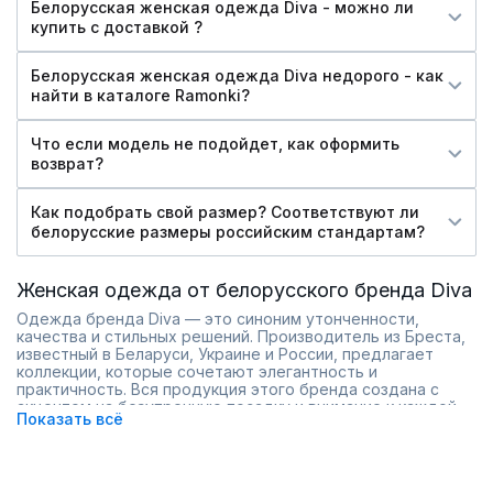
Белорусская женская одежда Diva - можно ли
купить c доставкой ?
Белорусская женская одежда Diva недорого - как
найти в каталоге Ramonki?
Что если модель не подойдет, как оформить
возврат?
Как подобрать свой размер? Соответствуют ли
белорусские размеры российским стандартам?
Женская одежда от белорусского бренда Diva
Одежда бренда Diva — это синоним утонченности,
качества и стильных решений. Производитель из Бреста,
известный в Беларуси, Украине и России, предлагает
коллекции, которые сочетают элегантность и
практичность. Вся продукция этого бренда создана с
акцентом на безупречную посадку и внимание к каждой
Показать всё
детали.
Дива представляет коллекции, которые идеально
подходят для женщин разных фигур и возрастов. В
ассортименте — платья от 46-го до 54-го размера, что