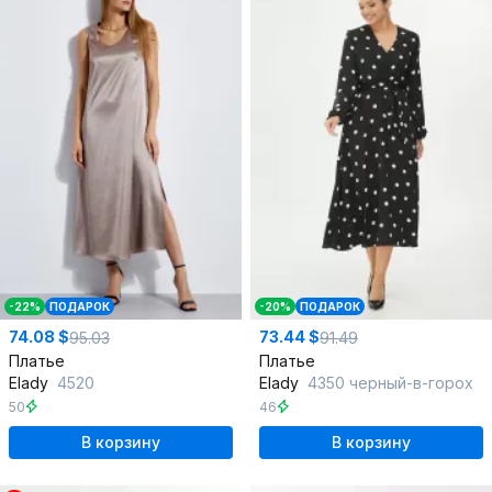
-22%
ПОДАРОК
-20%
ПОДАРОК
74.08 $
73.44 $
95.03
91.49
Платье
Платье
Elady
4520
Elady
4350 черный-в-горох
50
46
В корзину
В корзину