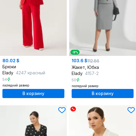
-8%
80.02 $
103.6 $
112.86
Брюки
Жакет, Юбка
Elady
4247 красный
Elady
4157-2
54
50
последний размер
последний размер
В корзину
В корзину
%