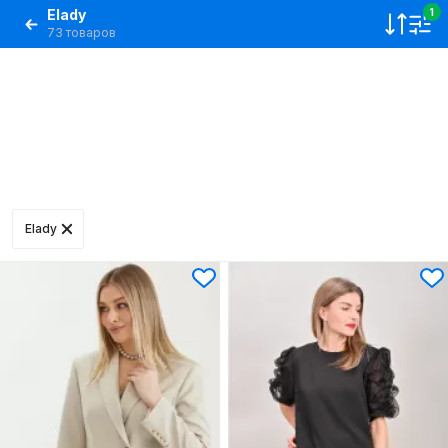
Elady
1
73 товаров
Elady