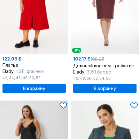
-6%
122.06 $
102.17 $
108.67
Платье
Деловой костюм-тройка из бежевой и красной ткани
Elady
4311 красный
Elady
3351 бордо
42
,
44
,
46
,
48
,
50
,
52
46
,
48
,
50
,
52
,
54
,
56
В корзину
В корзину