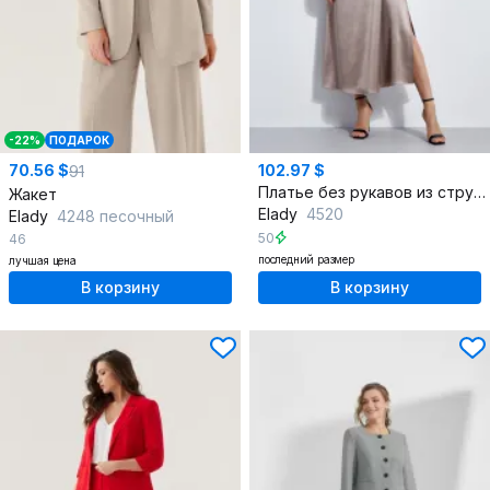
-22%
ПОДАРОК
70.56 $
102.97 $
91
Платье без рукавов из струящегося сатина с разрезом
Жакет
Elady
4520
Elady
4248 песочный
50
46
последний размер
лучшая цена
В корзину
В корзину