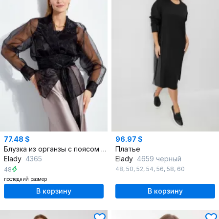
77.48 $
96.97 $
Блузка из органзы с поясом и воздушным оформлением
Платье
Elady
4365
Elady
4659 черный
48
,
50
,
52
,
54
,
56
,
58
,
60
48
последний размер
В корзину
В корзину