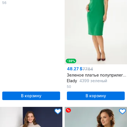
56
-38%
48.27 $
77.84
Зеленое платье полуприлегающего силуэта из текстиля
Elady
4399 зеленый
50
В корзину
В корзину
%