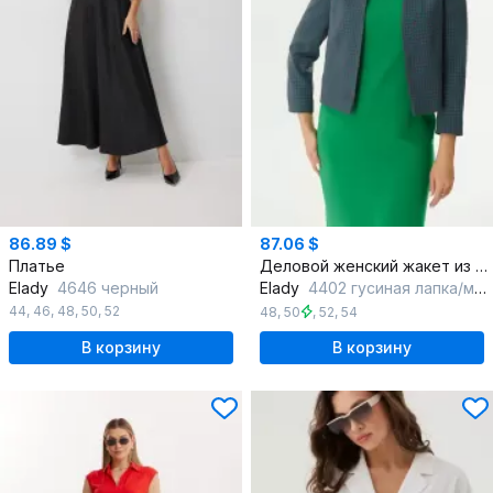
86.89 $
87.06 $
Платье
Деловой женский жакет из текстиля с лацканами
Elady
4646 черный
Elady
4402 гусиная лапка/мультиколор
44
,
46
,
48
,
50
,
52
48
,
50
,
52
,
54
В корзину
В корзину