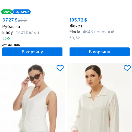
-28%
ПОДАРОК
67.27 $
105.72 $
93.51
Жакет
Рубашка
Elady
4648 песочный
Elady
4401 белый
50
,
52
42
лучшая цена
В корзину
В корзину