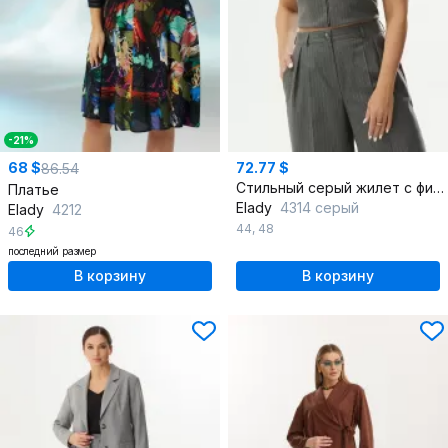
-21%
68 $
72.77 $
86.54
Стильный серый жилет с фигурным вырезом и молнией
Платье
Elady
4314 серый
Elady
4212
44
,
48
46
последний размер
В корзину
В корзину