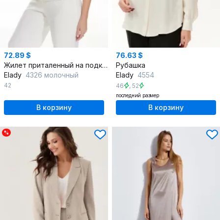
72.89 $
76.63 $
Жилет приталенный на подкладке с пуговицами и имитацией карманов
Рубашка
Elady
4326 молочный
Elady
4554
42
46
,
52
последний размер
В корзину
В корзину
%