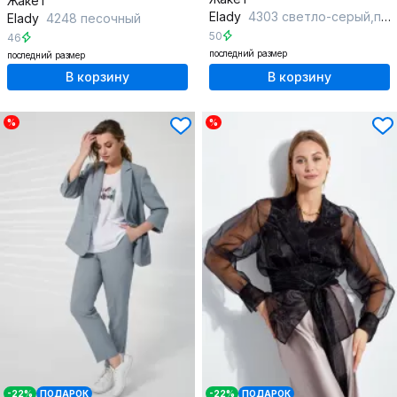
Жакет
Elady
4303 светло-серый,полоска
Elady
4248 песочный
50
46
последний размер
последний размер
В корзину
В корзину
%
%
-22%
ПОДАРОК
-22%
ПОДАРОК