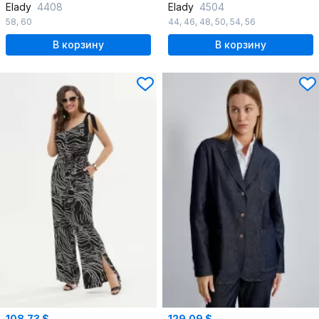
Elady
4408
Elady
4504
58
,
60
44
,
46
,
48
,
50
,
54
,
56
В корзину
В корзину
108.73 $
129.09 $