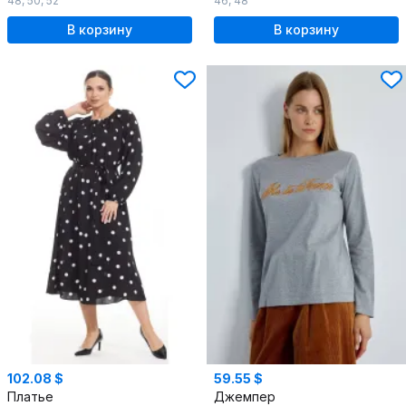
48
,
50
,
52
46
,
48
В корзину
В корзину
102.08 $
59.55 $
Платье
Джемпер