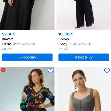
92.38 $
105.03 $
Жакет
Брюки
Elady
4559 черный
Elady
4610 черный
48
,
52
44
,
46
В корзину
В корзину
%