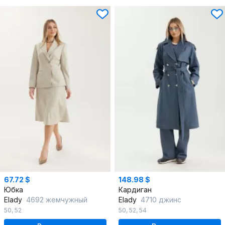
67.72 $
148.98 $
Юбка
Кардиган
Elady
4692 жемчужный
Elady
4710 джинс
50
,
52
50
,
52
,
54