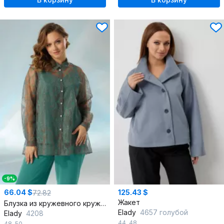
-9%
66.04 $
125.43 $
72.82
Жакет
Блузка из кружевного кружева с коротким рукавом и стойкой
Elady
4657 голубой
Elady
4208
44
,
48
48
,
50