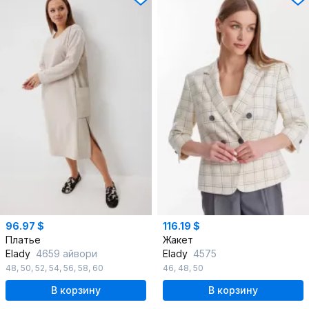
96.97 $
116.19 $
Платье
Жакет
Elady
4659 айвори
Elady
4575
48
,
50
,
52
,
54
,
56
,
58
,
60
46
,
48
,
50
В корзину
В корзину