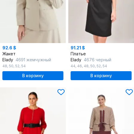
92.6 $
91.21 $
Жакет
Платье
Elady
4691 жемчужный
Elady
4676 черный
48
,
50
,
52
,
54
44
,
46
,
48
,
50
,
52
,
54
В корзину
В корзину