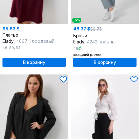
-5%
95.83 $
48.37 $
50.75
Платье
Брюки
Elady
4667-1 бордовый
Elady
4242 полынь
46
,
50
,
54
46
последний размер
В корзину
В корзину