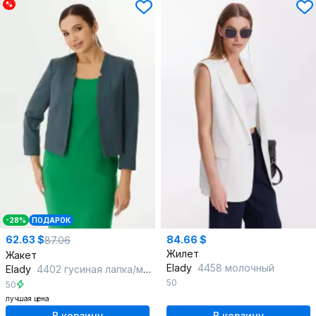
%
-28%
ПОДАРОК
62.63 $
84.66 $
87.06
Жилет
Жакет
Elady
4458 молочный
Elady
4402 гусиная лапка/мультиколор
50
50
лучшая цена
В корзину
В корзину