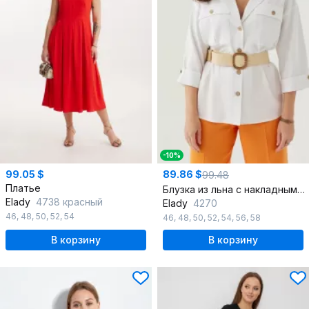
-10%
99.05 $
89.86 $
99.48
Платье
Блузка из льна с накладными карманами и пуговицами
Elady
4738 красный
Elady
4270
46
,
48
,
50
,
52
,
54
46
,
48
,
50
,
52
,
54
,
56
,
58
В корзину
В корзину