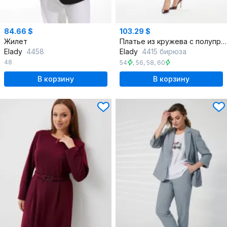
84.66 $
103.29 $
Жилет
Платье из кружева с полуприлегающим силуэтом и рукавом ¾
Elady
4458
Elady
4415 бирюза
48
54
,
56
,
58
,
60
В корзину
В корзину