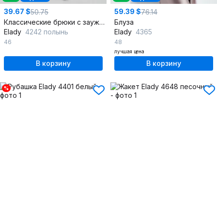
39.67 $
59.39 $
50.75
76.14
Классические брюки с заужением и стрелками из льна-вишера
Блуза
Elady
4242 полынь
Elady
4365
46
48
лучшая цена
В корзину
В корзину
%