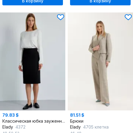
В корзину
В корзину
79.83 $
81.51 $
Классическая юбка зауженная до середины колена
Брюки
Elady
4372
Elady
4705 клетка