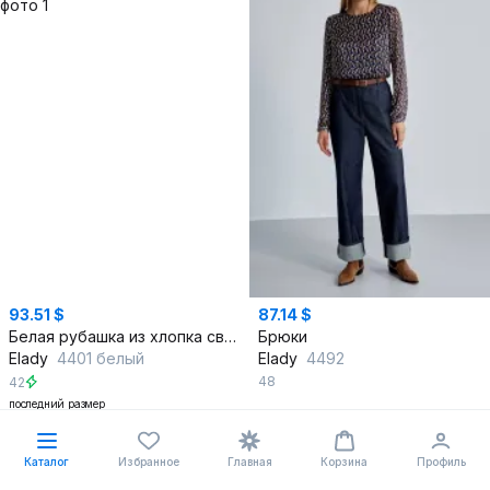
93.51 $
87.14 $
Белая рубашка из хлопка свободного кроя в стиле кэжуал
Брюки
Elady
4401 белый
Elady
4492
48
42
последний размер
В корзину
В корзину
Каталог
Избранное
Главная
Корзина
Профиль
%