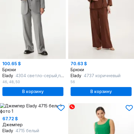
100.65 $
70.63 $
Брюки
Брюки
Elady
4304 светло-серый,полоска
Elady
4737 коричневый
46
,
48
,
50
56
В корзину
В корзину
%
67.72 $
Джемпер
Elady
4715 белый