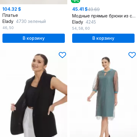
-9%
104.32 $
45.41 $
49.69
Платье
Модные прямые брюки из струящейся вискозной ткани
Elady
4730 зеленый
Elady
4245
46
,
50
54
,
58
,
60
В корзину
В корзину