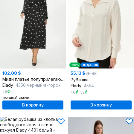
-28%
ПОДАРОК
102.08 $
55.13 $
76.63
Миди платье полуприлегающего силуэта с вырезом В
Рубашка
Elady
4350 черный-в-горох
Elady
4554
46
46
,
52
последний размер
В корзину
В корзину