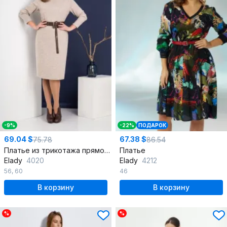
-9%
-22%
ПОДАРОК
69.04 $
67.38 $
75.78
86.54
Платье из трикотажа прямое в демисезон
Платье
Elady
4020
Elady
4212
56
,
60
46
В корзину
В корзину
%
%