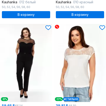
Kauhanka
012 белый
Kauhanka
010 красный
50
,
52
,
54
,
56
,
58
,
60
50
,
52
,
54
,
56
,
58
,
60
В корзину
В корзину
%
-8%
-17%
#СТИЛЬНО
59.65 $
39.81 $
65.14
48.19