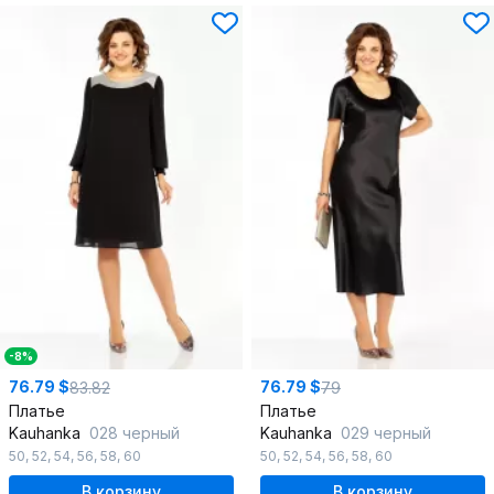
-8%
76.79 $
76.79 $
83.82
79
Платье
Платье
Kauhanka
028 черный
Kauhanka
029 черный
50
,
52
,
54
,
56
,
58
,
60
50
,
52
,
54
,
56
,
58
,
60
В корзину
В корзину