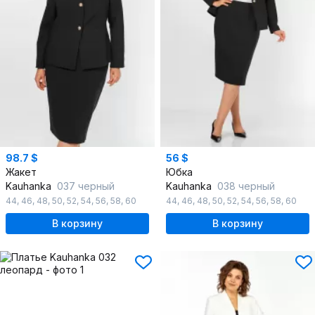
98.7 $
56 $
Жакет
Юбка
Kauhanka
037 черный
Kauhanka
038 черный
44
,
46
,
48
,
50
,
52
,
54
,
56
,
58
,
60
44
,
46
,
48
,
50
,
52
,
54
,
56
,
58
,
60
В корзину
В корзину