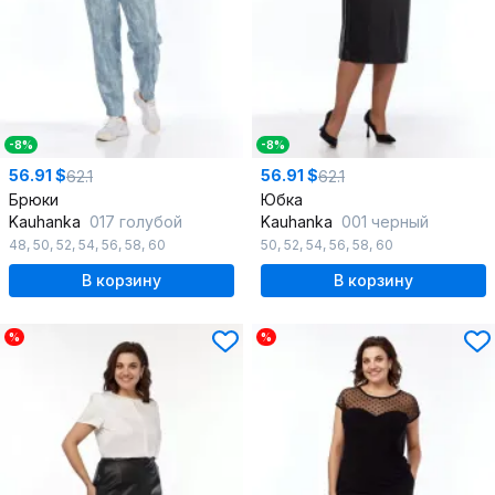
-8%
-8%
56.91 $
56.91 $
62.1
62.1
Брюки
Юбка
Kauhanka
017 голубой
Kauhanka
001 черный
48
,
50
,
52
,
54
,
56
,
58
,
60
50
,
52
,
54
,
56
,
58
,
60
В корзину
В корзину
%
%