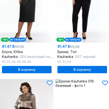
-18%
#СТИЛЬНО
-18%
#СТИЛЬНО
81.47 $
81.47 $
99.06
99.06
Блуза, Юбка
Брюки, Топ
Kauhanka
004 молочный-черный
Kauhanka
007 черный
50
,
52
,
54
,
56
,
58
,
60
50
,
52
,
54
В корзину
В корзину