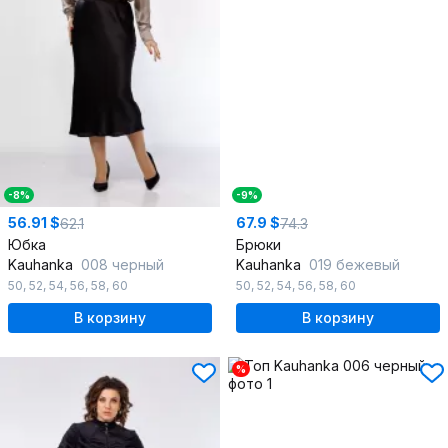
-8%
-9%
56.91 $
67.9 $
62.1
74.3
Юбка
Брюки
Kauhanka
008 черный
Kauhanka
019 бежевый
50
,
52
,
54
,
56
,
58
,
60
50
,
52
,
54
,
56
,
58
,
60
В корзину
В корзину
%