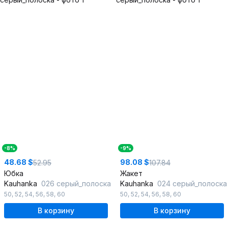
-8%
-9%
48.68 $
98.08 $
52.95
107.84
Юбка
Жакет
Kauhanka
026 серый_полоска
Kauhanka
024 серый_полоска
50
,
52
,
54
,
56
,
58
,
60
50
,
52
,
54
,
56
,
58
,
60
В корзину
В корзину