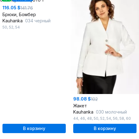
116.05 $
141.76
Брюки, Бомбер
Kauhanka
034 черный
50
,
52
,
54
98.08 $
102
Жакет
Kauhanka
030 молочный
44
,
46
,
48
,
50
,
52
,
54
,
56
,
58
,
60
В корзину
В корзину