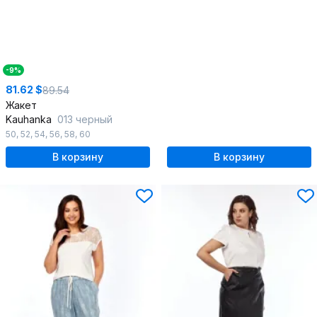
-9%
81.62 $
89.54
Жакет
Kauhanka
013 черный
50
,
52
,
54
,
56
,
58
,
60
В корзину
В корзину