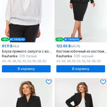
-18%
#СТИЛЬНО
-13%
#СТИЛЬНО
61.11 $
122.65 $
74.3
141.76
Блуза прямого силуэта с воланами и длинным рукавом
Костюм юбочный из костюмной ткани полуприлегающий
Kauhanka
035 белый
Kauhanka
036 черный
44
,
46
,
48
,
50
,
52
,
54
,
56
,
58
,
60
44
,
46
,
48
,
50
,
52
,
54
,
56
,
58
,
60
В корзину
В корзину