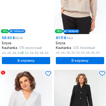
-10%
#СТИЛЬНО
-18%
#СТИЛЬНО
58.63 $
61.11 $
65.14
74.3
Блуза
Блуза
Kauhanka
015 молочный
Kauhanka
035 бежевый
44
,
46
,
48
,
50
,
52
,
54
,
56
,
58
,
60
44
,
46
,
48
,
50
,
52
,
54
,
56
,
58
,
60
В корзину
В корзину
%