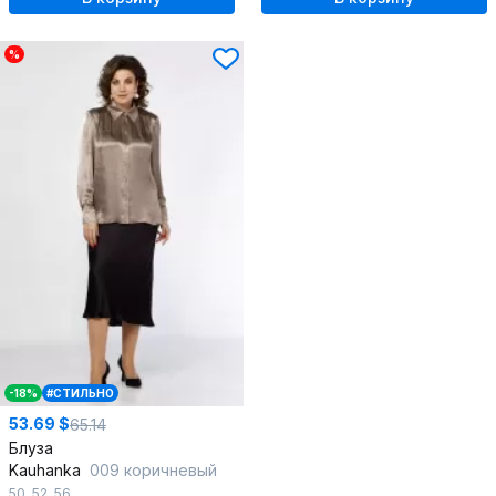
%
-18%
#СТИЛЬНО
53.69 $
65.14
Блуза
Kauhanka
009 коричневый
50
,
52
,
56