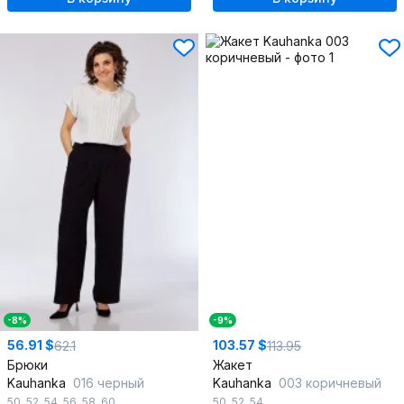
-8%
-9%
56.91 $
103.57 $
62.1
113.95
Брюки
Жакет
Kauhanka
016 черный
Kauhanka
003 коричневый
50
,
52
,
54
,
56
,
58
,
60
50
,
52
,
54