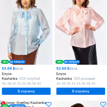
-18%
#СТИЛЬНО
-18%
#СТИЛЬНО
53.69 $
53.69 $
65.14
65.14
Блуза
Блуза
Kauhanka
033 голубой
Kauhanka
033 розовый
46
,
48
,
50
,
52
,
54
,
56
,
58
,
60
46
,
48
,
50
,
52
,
54
,
56
,
58
,
60
В корзину
В корзину
%
-18%
#СТИЛЬНО