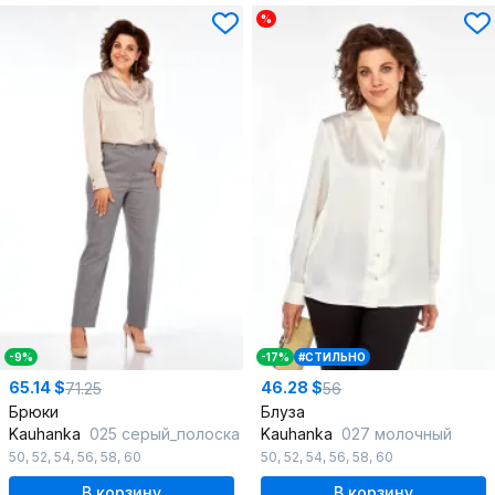
%
-9%
-17%
#СТИЛЬНО
65.14 $
46.28 $
71.25
56
Брюки
Блуза
Kauhanka
025 серый_полоска
Kauhanka
027 молочный
50
,
52
,
54
,
56
,
58
,
60
50
,
52
,
54
,
56
,
58
,
60
В корзину
В корзину