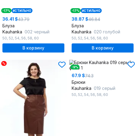
-17%
#СТИЛЬНО
-17%
#СТИЛЬНО
36.41 $
38.87 $
43.79
46.84
Блуза
Блуза
Kauhanka
002 черный
Kauhanka
020 голубой
50
,
52
,
54
,
56
,
58
,
60
50
,
52
,
54
,
56
,
58
,
60
В корзину
В корзину
%
-9%
67.9 $
74.3
Брюки
Kauhanka
019 серый
50
,
52
,
54
,
56
,
58
,
60