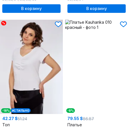
В корзину
В корзину
%
-18%
#СТИЛЬНО
-8%
42.27 $
79.55 $
51.24
86.87
Топ
Платье