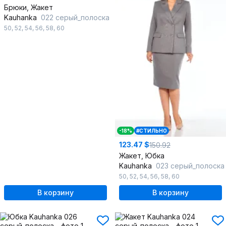
Брюки, Жакет
Kauhanka
022 серый_полоска
50
,
52
,
54
,
56
,
58
,
60
-18%
#СТИЛЬНО
123.47 $
150.92
Жакет, Юбка
Kauhanka
023 серый_полоска
50
,
52
,
54
,
56
,
58
,
60
В корзину
В корзину