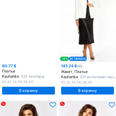
-13%
#СТИЛЬНО
80.77 $
143.24 $
165
Платье
Жакет, Платье
Kauhanka
032 леопард
Kauhanka
031 молочный-черный
50
,
52
,
54
,
56
,
58
,
60
50
,
52
,
54
,
56
,
58
,
60
В корзину
В корзину
%
%