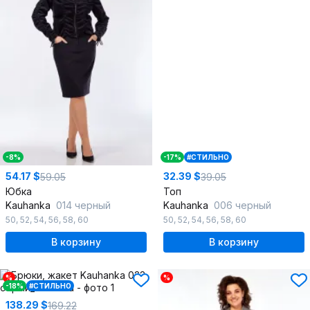
-8%
-17%
#СТИЛЬНО
54.17 $
32.39 $
59.05
39.05
Юбка
Топ
Kauhanka
014 черный
Kauhanka
006 черный
50
,
52
,
54
,
56
,
58
,
60
50
,
52
,
54
,
56
,
58
,
60
В корзину
В корзину
%
%
-18%
#СТИЛЬНО
138.29 $
169.22