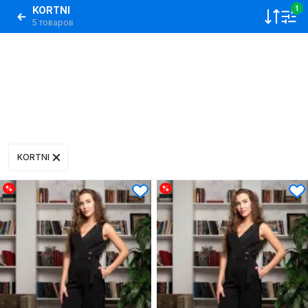
KORTNI
1
5 товаров
KORTNI
%
%