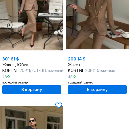
301.61 $
200.14 $
Жакет, Юбка
Жакет
KORTNI
20Р11/2U17dl бежевый
KORTNI
20Р11 бежевый
48
48
последний размер
последний размер
В корзину
В корзину