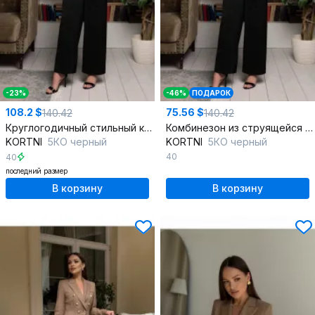
-23%
-46%
ПОДАРОК
108.2 $
75.56 $
140.42
140.42
Круглогодичный стильный комбинезон с V-вырезом и карманами
Комбинезон из струящейся ткани с V-образным вырезом
KORTNI
5КО черный
KORTNI
5КО черный
40
40
последний размер
В корзину
В корзину