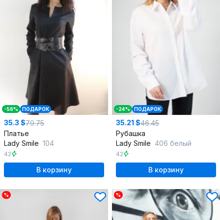
-56%
ПОДАРОК
-24%
ПОДАРОК
35.3 $
35.21 $
79.75
46.45
Платье
Рубашка
Lady Smile
104
Lady Smile
406 белый
42
42
В корзину
В корзину
%
%