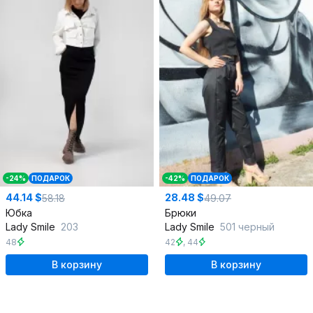
-24%
ПОДАРОК
-42%
ПОДАРОК
44.14 $
28.48 $
58.18
49.07
Юбка
Брюки
Lady Smile
203
Lady Smile
501 черный
48
42
,
44
В корзину
В корзину