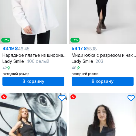
-7%
-7%
43.19 $
54.17 $
46.45
58.18
Нарядное платье из шифона и кружева
Миди юбка с разрезом и накладными карманами
Lady Smile
406 белый
Lady Smile
203
42
48
последний размер
последний размер
В корзину
В корзину
%
%