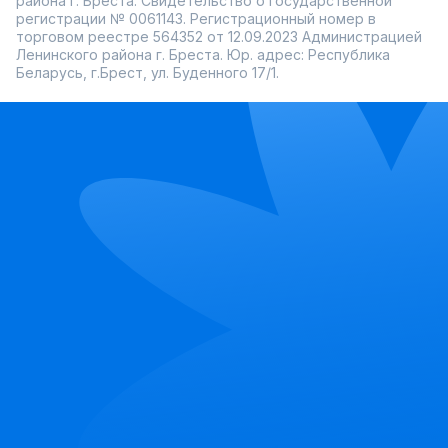
района г. Бреста. Свидетельство о государственной
регистрации № 0061143. Регистрационный номер в
торговом реестре 564352 от 12.09.2023 Администрацией
Ленинского района г. Бреста. Юр. адрес: Республика
Беларусь, г.Брест, ул. Буденного 17/1.