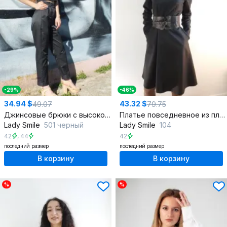
-29%
-46%
34.94 $
43.32 $
49.07
79.75
Джинсовые брюки с высокой посадкой и карманами демисезон
Платье повседневное из плательной ткани
Lady Smile
501 черный
Lady Smile
104
42
,
44
42
последний размер
последний размер
В корзину
В корзину
%
%