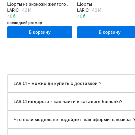
Шорты из экокожи желтого цвета для кругогодичного ношения
Шорты
LARICI
4014
LARICI
4014
46
46
последний размер
В корзину
В корзину
LARICI - можно ли купить c доставкой ?
LARICI недорого - как найти в каталоге Ramonki?
Что если модель не подойдет, как оформить возврат