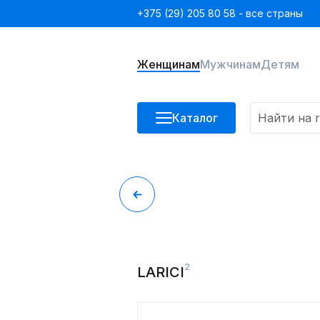
+375 (29) 205 80 58 - все страны
Женщинам
Мужчинам
Детям
Каталог
2
LARICI