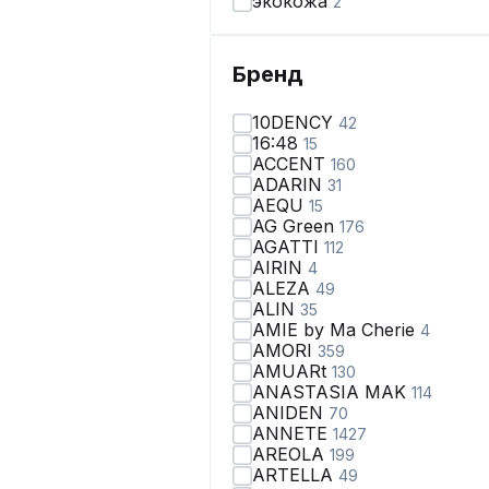
экокожа
2
Бренд
10DENCY
42
16:48
15
ACCENT
160
ADARIN
31
AEQU
15
AG Green
176
AGATTI
112
AIRIN
4
ALEZA
49
ALIN
35
AMIE by Ma Сherie
4
AMORI
359
AMUARt
130
ANASTASIA MAK
114
ANIDEN
70
ANNETE
1427
AREOLA
199
ARTELLA
49