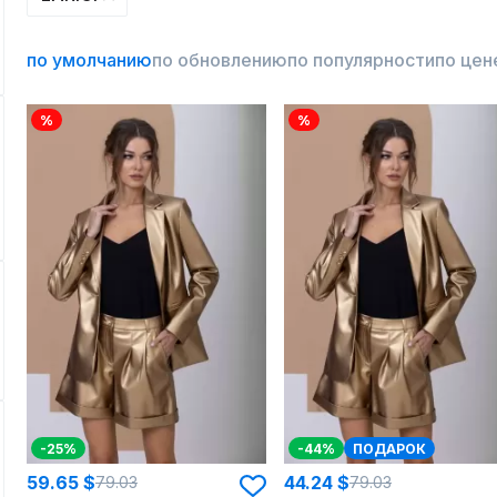
по умолчанию
по обновлению
по популярности
по цен
%
%
-25%
-44%
ПОДАРОК
59.65 $
44.24 $
79.03
79.03