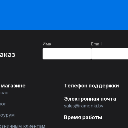
Имя
Email
%
заказ
 магазине
Телефон поддержки
 нас
Электронная почта
лог
sales@ramonki.by
оурум
Время работы
озничным клиентам