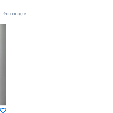
е ↑
по скидке