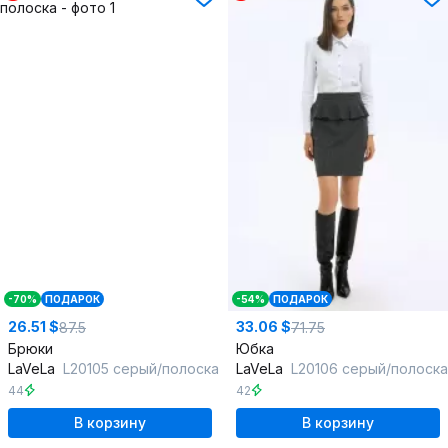
-70%
ПОДАРОК
-54%
ПОДАРОК
26.51 $
33.06 $
87.5
71.75
Брюки
Юбка
LaVeLa
L20105 серый/полоска
LaVeLa
L20106 серый/полоска
44
42
В корзину
В корзину