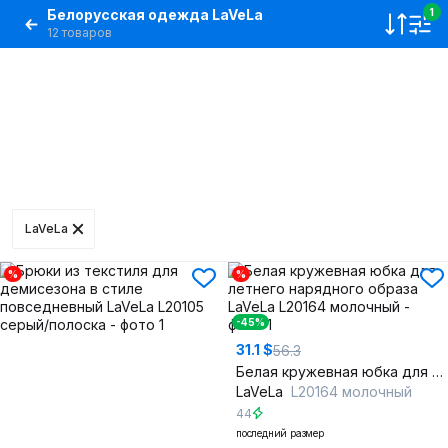
Белорусская одежда LaVeLa
1
12 товаров
LaVeLa
%
%
-45%
31.1 $
56.3
Белая кружевная юбка для летнего нарядного образа
LaVeLa
L20164 молочный
44
последний размер