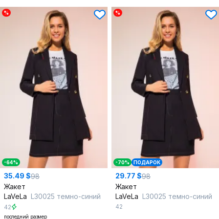
%
%
-64%
-70%
ПОДАРОК
35.49 $
29.77 $
98
98
Жакет
Жакет
LaVeLa
L30025 темно-синий
LaVeLa
L30025 темно-синий
42
42
последний размер