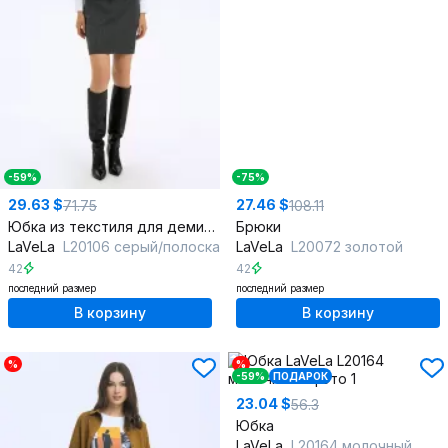
-59%
-75%
29.63 $
27.46 $
71.75
108.11
Юбка из текстиля для демисезона в стиле повседневный
Брюки
LaVeLa
L20106 серый/полоска
LaVeLa
L20072 золотой
42
42
последний размер
последний размер
В корзину
В корзину
%
%
-59%
ПОДАРОК
23.04 $
56.3
Юбка
LaVeLa
L20164 молочный