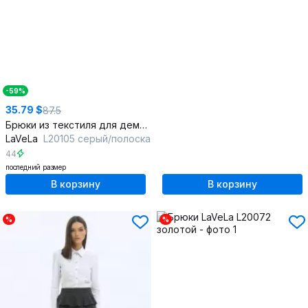
-59%
35.79 $
87.5
Брюки из текстиля для демисезона в стиле повседневный
LaVeLa
L20105 серый/полоска
44
последний размер
В корзину
В корзину
%
%