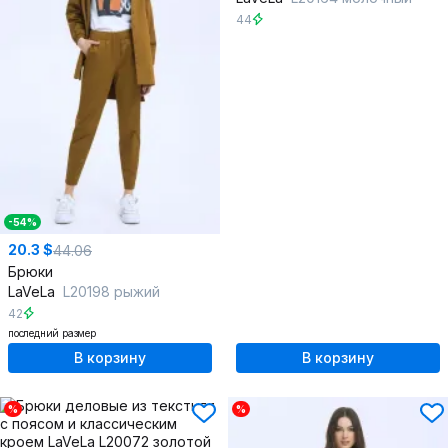
44
-54%
20.3 $
44.06
Брюки
LaVeLa
L20198 рыжий
42
последний размер
В корзину
В корзину
%
%