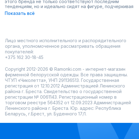
этого бренда не только соответствуют последним
тенденциям, но и идеально сидят на фигуре, подчеркивая
достоинства и скрывая недостатки. В коллекциях LaVeLa
Показать всё
можно найти вещи для любого повода: от повседневных
образов до нарядных вариантов для особых случаев.
Каждая модель LaVeLa отличается высоким качеством
материалов, что гарантирует долговечность и комфорт в
носке. Это одежда, которая сочетает в себе стиль и
Лицо местного исполнительного и распорядительного
практичность, позволяя легко составлять гармоничные
образы на каждый день.
органа, уполномоченное рассматривать обращения
Преимущества бренда LaVeLa:
покупателей:
+375 162 30-18-45
Широкий размерный ряд: Удобные и стильные модели
для женщин любого размера.
Разнообразие расцветок: Для каждой женщины
Copyright 2012-2026 © Ramonki.com - интернет-магазин
найдется идеальный вариант, который подчеркнет ее
фирменной белорусской одежды. Все права защищены.
индивидуальность.
ЧТУП «Чиколетта», УНП 291136513. Государственная
Современный дизайн: Стильные и актуальные фасоны,
регистрация от 12.10.2012 Администрацией Ленинского
которые подойдут для самых разных ситуаций.
района г. Бреста. Свидетельство о государственной
Для уверенности в своем выборе, магазин Ramonki
регистрации № 0061143. Регистрационный номер в
предлагает удобную примерку перед покупкой и
торговом реестре 564352 от 12.09.2023 Администрацией
быструю доставку по всей России. Наслаждайтесь
Ленинского района г. Бреста. Юр. адрес: Республика
покупками с LaVeLa и добавьте стильные, качественные
Беларусь, г.Брест, ул. Буденного 17/1.
вещи в ваш гардероб!