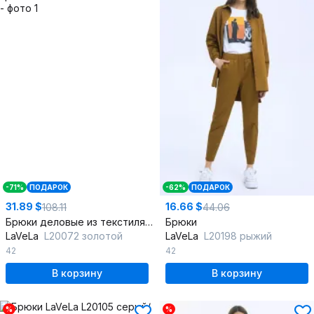
-71%
ПОДАРОК
-62%
ПОДАРОК
31.89 $
16.66 $
108.11
44.06
Брюки деловые из текстиля с поясом и классическим кроем
Брюки
LaVeLa
L20072 золотой
LaVeLa
L20198 рыжий
42
42
В корзину
В корзину
%
%