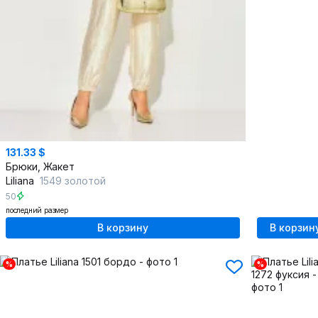
131.33 $
Брюки, Жакет
Liliana
1549 золотой
50
последний размер
В корзину
В корзин
%
%