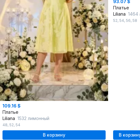
93.07 $
Платье
Liliana
1464 а
52
,
54
,
56
,
58
109.16 $
Платье
Liliana
1532 лимонный
48
,
52
,
54
В корзину
В корзин