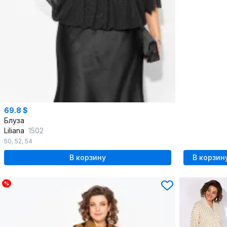
69.8 $
Блуза
Liliana
1502
50
,
52
,
54
В корзину
В корзин
%