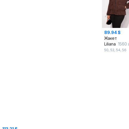
89.94 $
Жакет
Liliana
1560 шок
50
,
52
,
54
,
56
113.21 $