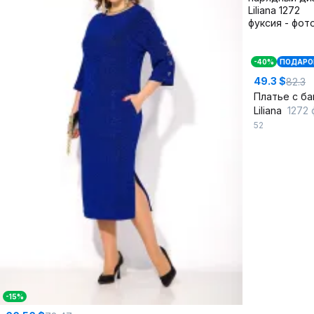
-40%
ПОДАРО
49.3 $
82.3
Liliana
1272 фук
52
-15%