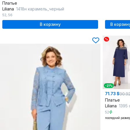
Платье
Liliana
1418н карамель_черный
52
,
56
В корзину
В корзин
%
-21%
71.73 $
90.9
Платье
Liliana
1395 сап
52
последний разме