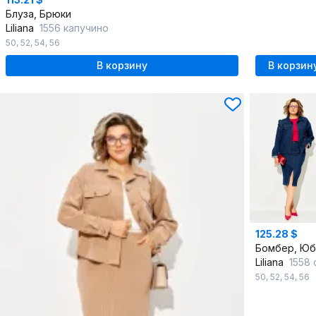
Блуза, Брюки
Liliana
1556 капучино
50
,
52
,
54
,
56
В корзину
В корзин
125.28 $
Бомбер, Юб
Liliana
1558 синий_д
50
,
52
,
54
,
56