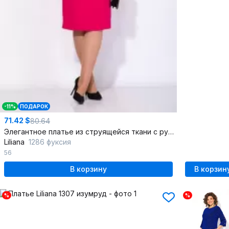
-11%
ПОДАРОК
71.42 $
80.64
Элегантное платье из струящейся ткани с рукавом-буфом и рельефами
Liliana
1286 фуксия
56
В корзину
В корзин
%
%