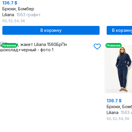
136.7 $
Брюки, Бомбер
Liliana
1563 графит
50
,
52
,
54
,
56
В корзину
В корзин
Новинка
Новинка
136.7 $
Брюки, Бом
Liliana
1563 инд
50
,
52
,
54
,
56