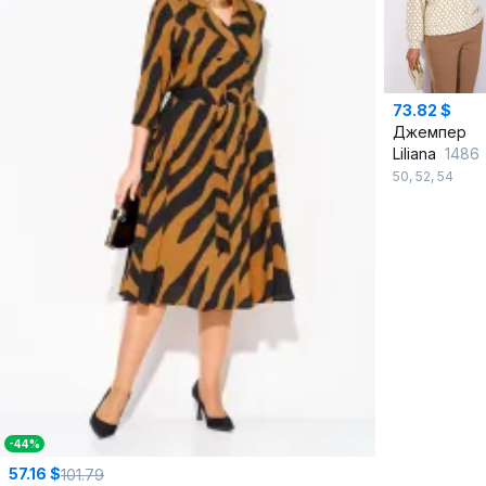
73.82 $
Джемпер
Liliana
1486
50
,
52
,
54
-44%
57.16 $
101.79