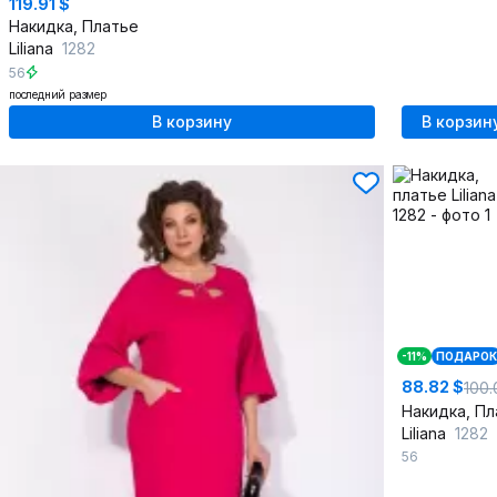
119.91 $
Накидка, Платье
Liliana
1282
56
последний размер
В корзину
В корзин
-11%
ПОДАРОК
88.82 $
100.
Liliana
1282
56