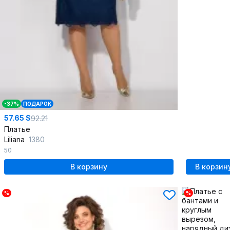
-37%
ПОДАРОК
57.65 $
92.21
Платье
Liliana
1380
50
В корзину
В корзин
%
%