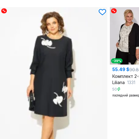
%
%
-39%
55.49 $
90.
Liliana
1331
50
последний разме