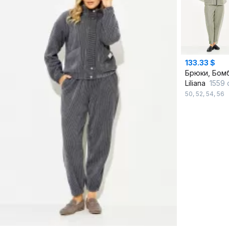
133.33 $
Брюки, Бом
Liliana
1559 ол
50
,
52
,
54
,
56