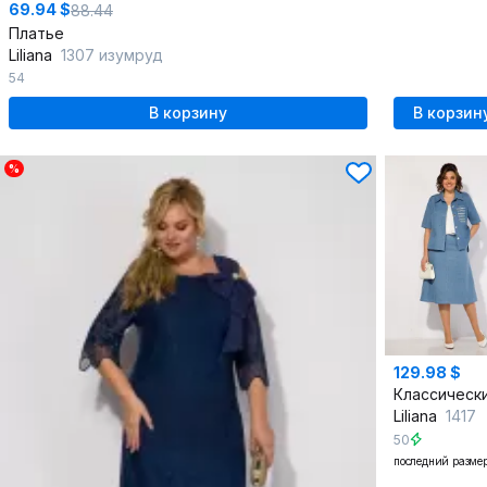
69.94 $
88.44
Платье
Liliana
1307 изумруд
54
В корзину
В корзин
%
129.98 $
Liliana
1417
50
последний разме