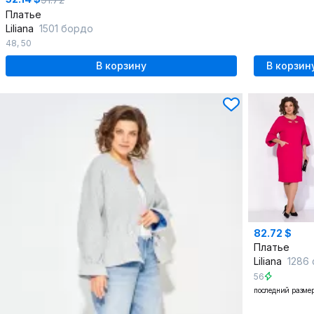
Платье
Liliana
1501 бордо
48
,
50
В корзину
В корзин
82.72 $
Платье
Liliana
1286 фук
56
последний разме