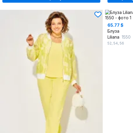
65.77 $
Блуза
Liliana
1550
52
,
54
,
56