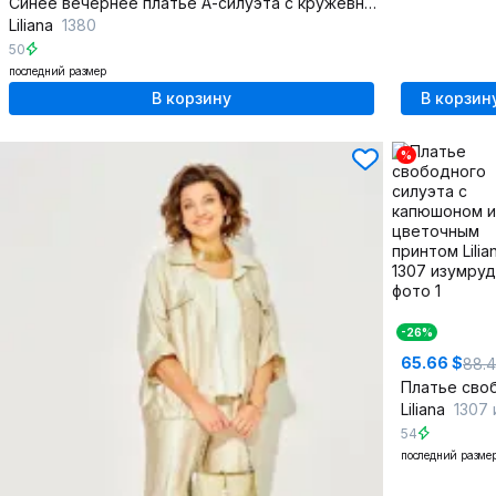
Синее вечернее платье А-силуэта с кружевным рукавом
Liliana
1380
50
последний размер
В корзину
В корзин
%
-26%
65.66 $
88.
Liliana
1307 изум
54
последний разме