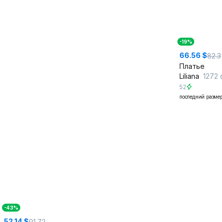
-19%
66.56 $
82.3
Платье
Liliana
1272 фук
52
последний разме
-43%
52.14 $
91.72