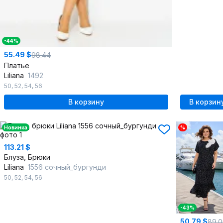
-44%
55.49 $
98.44
Платье
Liliana
1492
50
,
52
,
54
,
56
В корзину
В корзин
Новинка
%
113.21 $
Блуза, Брюки
Liliana
1556 сочный_бургунди
50
,
52
,
54
,
56
-43%
50.79 $
89.0