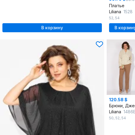
Платье
Liliana
1528
52
,
54
В корзину
В корзин
120.58 $
Liliana
1486Бр
50
,
52
,
54