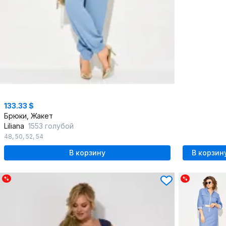
133.33 $
Брюки, Жакет
Liliana
1553 голубой
48
,
50
,
52
,
54
В корзину
В корзин
%
%