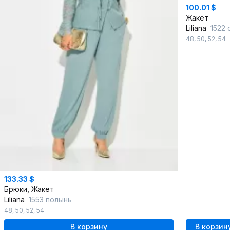
100.01 $
Жакет
Liliana
1522 серо-зе
48
,
50
,
52
,
54
133.33 $
Брюки, Жакет
Liliana
1553 полынь
48
,
50
,
52
,
54
В корзину
В корзин