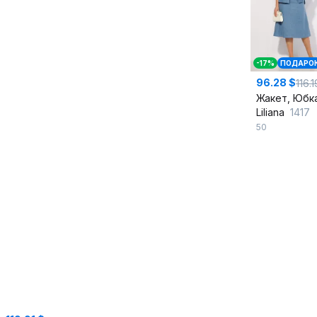
-17%
ПОДАРО
96.28 $
116.1
Жакет, Юбк
Liliana
1417
50