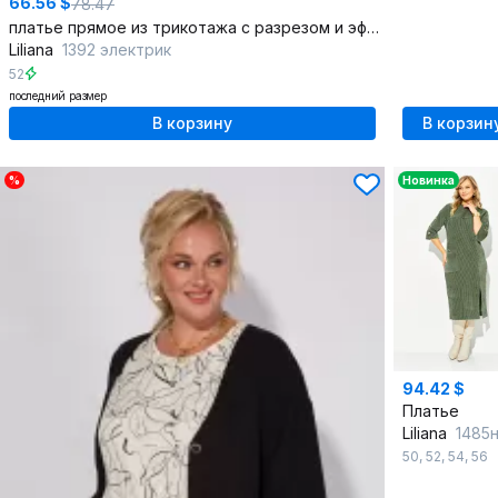
66.56 $
78.47
платье прямое из трикотажа с разрезом и эффектом мерцания
Liliana
1392 электрик
52
последний размер
В корзину
В корзин
%
Новинка
94.42 $
Платье
Liliana
1485н х
50
,
52
,
54
,
56