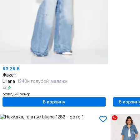
93.29 $
Жакет
Liliana
1340н голубой_меланж
48
последний размер
В корзину
В корзин
%