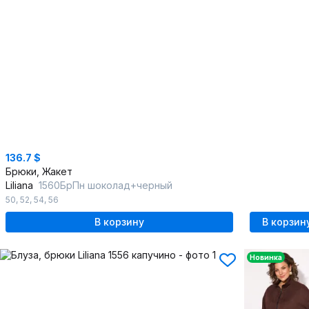
136.7 $
Брюки, Жакет
Liliana
1560БрПн шоколад+черный
50
,
52
,
54
,
56
В корзину
В корзин
Новинка