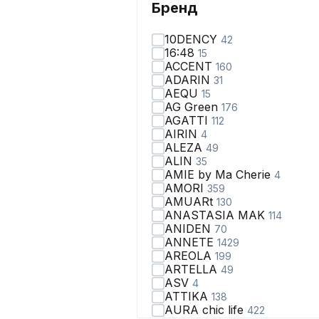
Бренд
10DENCY
42
16:48
15
ACCENT
160
ADARIN
31
AEQU
15
AG Green
176
AGATTI
112
AIRIN
4
ALEZA
49
ALIN
35
AMIE by Ma Сherie
4
AMORI
359
AMUARt
130
ANASTASIA MAK
114
ANIDEN
70
ANNETE
1429
AREOLA
199
ARTELLA
49
ASV
4
ATTIKA
138
AURA chic life
422