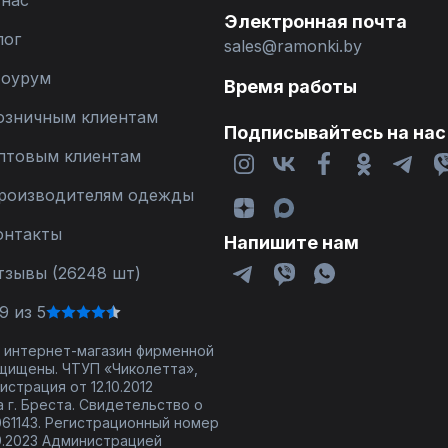
 нас
специальные предложения на определенные модели одеж
Электронная почта
обновить свой гардероб по выгодным ценам.
лог
sales@ramonki.by
Как ухаживать за одеждой от MG Wear
оурум
Время работы
Чтобы ваша одежда служила долго и сохраняла свой перв
за ней ухаживать:
озничным клиентам
Стирка
: следуйте рекомендациям на ярлыке изделия. О
Подписывайтесь на нас
холодной воде.
птовым клиентам
Сушка
: избегайте прямых солнечных лучей при сушке, 
Глажка
: используйте утюг на низкой температуре для д
роизводителям одежды
Модные тенденции коллекций MG Wear
онтакты
Напишите нам
Каждая новая коллекция от MG Wear отражает актуальные
тзывы (26248 шт)
Экологичность
: все больше внимания уделяется исполь
Комфорт
: модели становятся более удобными благодар
Универсальность
: многие вещи можно комбинировать м
9 из 5
образов.
 - интернет-магазин фирменной
Заключение
щищены. ЧТУП «Чиколетта»,
страция от 12.10.2012
Женская белорусская одежда от бренда МГ Вэа (MG Wear)
 г. Бреста. Свидетельство о
кто ценит качество, стиль и комфорт. Благодаря разноо
61143. Регистрационный номер
сможет найти что-то по своему вкусу. Не забывайте следи
интернет-магазине Ramonki, чтобы всегда быть в тренде!
9.2023 Администрацией