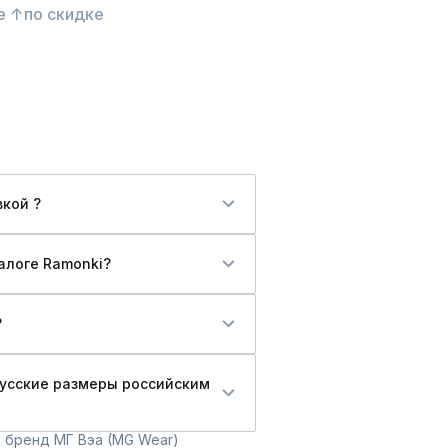
е ↑
по скидке
кой ?
алоге Ramonki?
?
русские размеры российским
 бренд МГ Вэа (MG Wear)