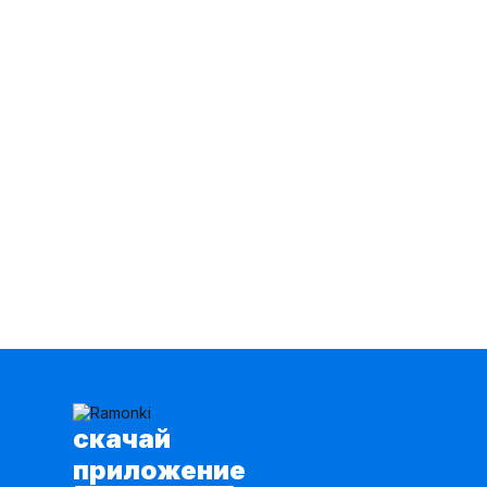
AVA fashion
28
AVE RARA
98
AVEEVA
66
AVRIL
2
AXXA
67
Abbi
110
Achosa
38
Aira Style
123
Alani Collection
168
Alena Goretskaya
65
Algranda
320
Allma
2
Allure
3
Almirastyle
178
AltaModa
71
Ambera Style
162
Anastasia
431
Andina
118
Andina city
245
Andreas Roti
2
Anelli
2329
cкачай
Angelina & Сompany
98
Anna Majewska
128
приложение
Arisha
1