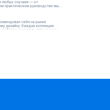
я любых случаев — от
ом практическом руководстве мы
т MG Wear, а также поделимся
комендовал себя на рынке
му дизайну. Каждая коллекция
знообразные модели для женщин
честву материалов. Бренд
лк, вискоза и шерсть, что
циях можно найти как классические
дневной носки или особых случаев.
стиль, размер, цвет и материал.
 ближе. Бренд MG Wear предлагает
се. Классические платья и костюмы
ально подойдут для прогулок или