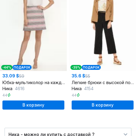
-44%
ПОДАРОК
-35%
ПОДАРОК
33.09 $
35.6 $
59
55
Юбка-мультиколор на каждый день круглый год
Легкие брюки с высокой посадкой из хлопка
Ника
4616
Ника
4154
44
44
В корзину
В корзину
Ника - можно ли купить c доставкой ?