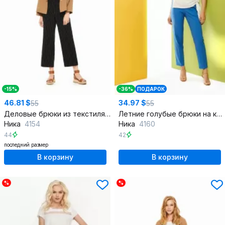
-15%
-36%
ПОДАРОК
46.81 $
34.97 $
55
55
Деловые брюки из текстиля с карманами и заужением
Летние голубые брюки на каждый день
Ника
4154
Ника
4160
44
42
последний размер
В корзину
В корзину
%
%