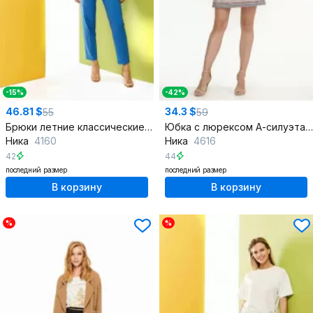
-15%
-42%
46.81 $
34.3 $
55
59
Брюки летние классические с разрезами и стрелками
Юбка с люрексом А-силуэта из текстильной ткани
Ника
4160
Ника
4616
42
44
последний размер
последний размер
В корзину
В корзину
%
%