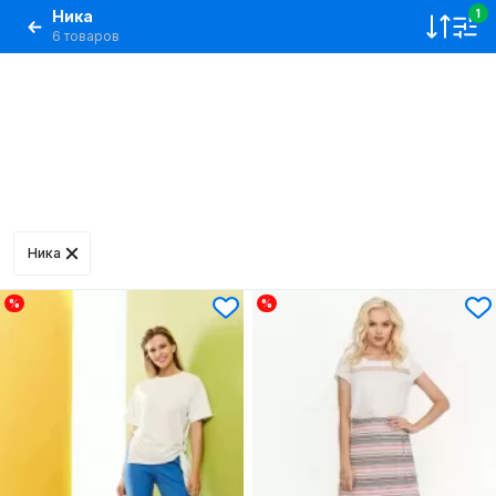
Ника
1
6 товаров
Ника
%
%