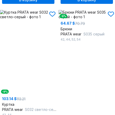
-9%
64.67 $
70.79
Брюки
PRATA wear
S035 серый
42
,
44
,
52
,
54
-9%
103.14 $
113.21
Куртка
PRATA wear
S032 светло-серый
42
,
44