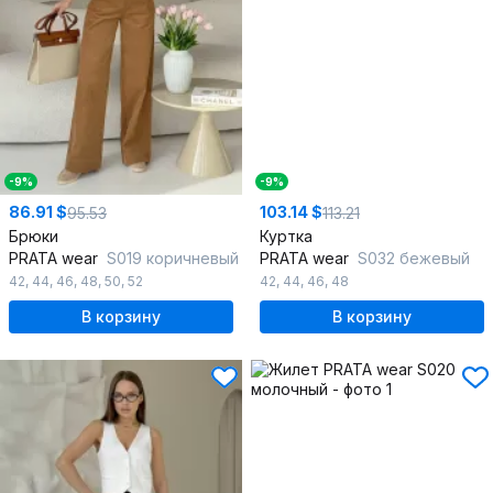
-9%
-9%
86.91 $
103.14 $
95.53
113.21
Брюки
Куртка
PRATA wear
S019 коричневый
PRATA wear
S032 бежевый
42
,
44
,
46
,
48
,
50
,
52
42
,
44
,
46
,
48
В корзину
В корзину