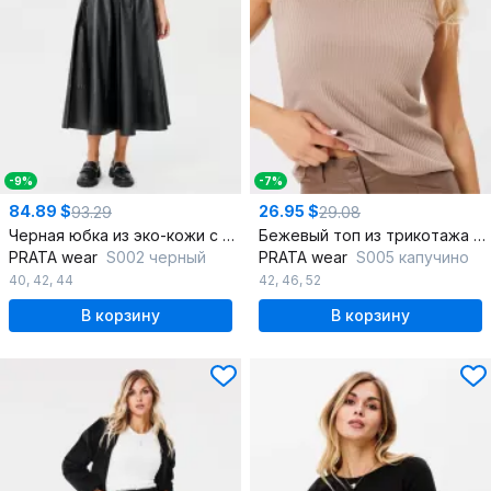
-9%
-7%
84.89 $
26.95 $
93.29
29.08
Черная юбка из эко-кожи с карманами и гульфиком
Бежевый топ из трикотажа с полуприлегающим силуэтом
PRATA wear
S002 черный
PRATA wear
S005 капучино
40
,
42
,
44
42
,
46
,
52
В корзину
В корзину