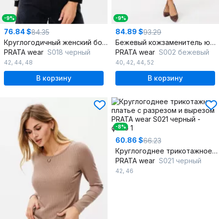
-9%
-9%
76.84 $
84.89 $
84.35
93.29
Круглогодичный женский бомбер с накладными карманами
Бежевый кожзаменитель юбка-клёш с гульфиком и карманами
PRATA wear
S018 черный
PRATA wear
S002 бежевый
42
,
44
,
48
40
,
42
,
44
,
52
В корзину
В корзину
-8%
60.86 $
66.23
Круглогоднее трикотажное платье с разрезом и вырезом
PRATA wear
S021 черный
42
,
46