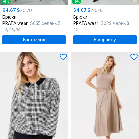
-9%
-9%
64.67 $
64.67 $
70.79
70.79
Брюки
Брюки
PRATA wear
S035 зеленый
PRATA wear
S029 черный
42
,
48
,
50
42
В корзину
В корзину