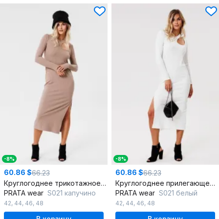
-8%
-8%
60.86 $
60.86 $
66.23
66.23
Круглогоднее трикотажное платье с разрезом и вырезом
Круглогоднее прилегающее платье из трикотажа с разрезом
PRATA wear
S021 капучино
PRATA wear
S021 белый
42
,
44
,
46
,
48
42
,
44
,
46
,
48
В корзину
В корзину