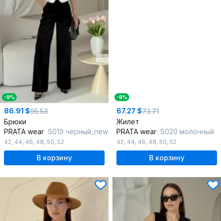
-9%
-9%
86.91 $
67.27 $
95.53
73.71
Брюки
Жилет
PRATA wear
S019 черный_new
PRATA wear
S020 молочный
42
,
44
,
46
,
48
,
50
,
52
42
,
44
,
46
,
48
,
50
,
52
В корзину
В корзину