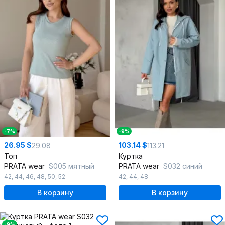
-7%
-9%
26.95 $
103.14 $
29.08
113.21
Топ
Куртка
PRATA wear
S005 мятный
PRATA wear
S032 синий
42
,
44
,
46
,
48
,
50
,
52
42
,
44
,
48
В корзину
В корзину
-9%