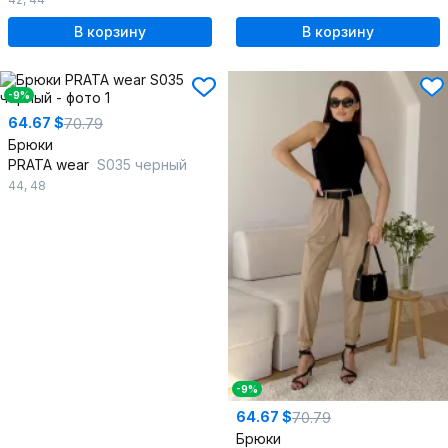
В корзину
В корзину
-9%
64.67 $
70.79
Брюки
PRATA wear
S035 черный
44
,
48
-9%
64.67 $
70.79
Брюки