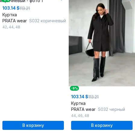
103.14 $
113.21
Куртка
PRATA wear
S032 коричневый
42
,
44
,
48
-9%
103.14 $
113.21
Куртка
PRATA wear
S032 черный
44
,
46
,
48
В корзину
В корзину