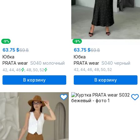
-9%
-9%
63.75 $
63.75 $
69.8
69.8
Юбка
Юбка
PRATA wear
S040 молочный
PRATA wear
S040 черный
42
,
44
,
46
,
48
,
50
,
52
42
,
44
,
46
,
48
,
50
,
52
В корзину
В корзину