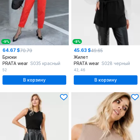
-9%
-8%
64.67 $
45.63 $
70.79
49.65
Брюки
Жилет
PRATA wear
S035 красный
PRATA wear
S028 черный
52
42
,
46
В корзину
В корзину