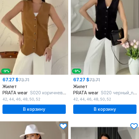
-9%
-9%
67.27 $
67.27 $
73.71
73.71
Жилет
Жилет
PRATA wear
S020 коричневый_new
PRATA wear
S020 черный_new
42
,
44
,
46
,
48
,
50
,
52
42
,
44
,
46
,
48
,
50
,
52
В корзину
В корзину