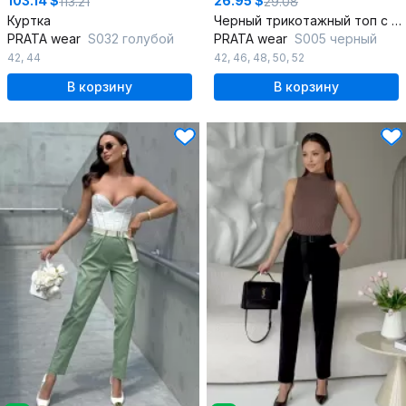
103.14 $
26.95 $
113.21
29.08
Куртка
Черный трикотажный топ с приталенной посадкой
PRATA wear
S032 голубой
PRATA wear
S005 черный
42
,
44
42
,
46
,
48
,
50
,
52
В корзину
В корзину