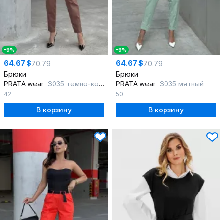
-9%
-9%
64.67 $
64.67 $
70.79
70.79
Брюки
Брюки
PRATA wear
S035 темно-коричневый
PRATA wear
S035 мятный
42
50
В корзину
В корзину