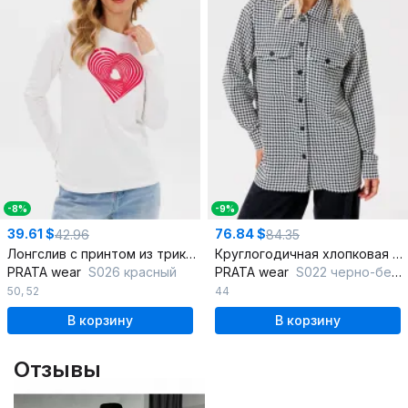
-8%
-9%
39.61 $
76.84 $
42.96
84.35
Лонгслив с принтом из трикотажа и хлопка в белых и красных оттенках
Круглогодичная хлопковая рубашка с накладными карманами
PRATA wear
S026 красный
PRATA wear
S022 черно-белый
50
,
52
44
В корзину
В корзину
Отзывы