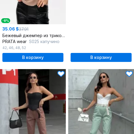
-8%
35.06 $
37.91
Бежевый джемпер из трикотажа с лодочной горловиной
PRATA wear
S025 капучино
42
,
46
,
48
,
52
В корзину
В корзину