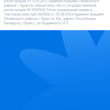
регистрация от 12.10.2012 Администрацией Ленинского
района г. Бреста. Свидетельство о государственной
регистрации № 0061143. Регистрационный номер в
торговом реестре 564352 от 12.09.2023 Администрацией
Ленинского района г. Бреста. Юр. адрес: Республика
Беларусь, г.Брест, ул. Буденного 17/1.