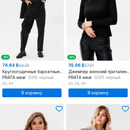
-9%
-8%
76.84 $
35.06 $
84.35
37.91
Круглогодичные бархатные брюки из текстиля с карманами
Джемпер женский приталенного силуэта из трикотажа
PRATA wear
S016 черный
PRATA wear
S025 черный
42
,
44
42
,
44
,
46
В корзину
В корзину