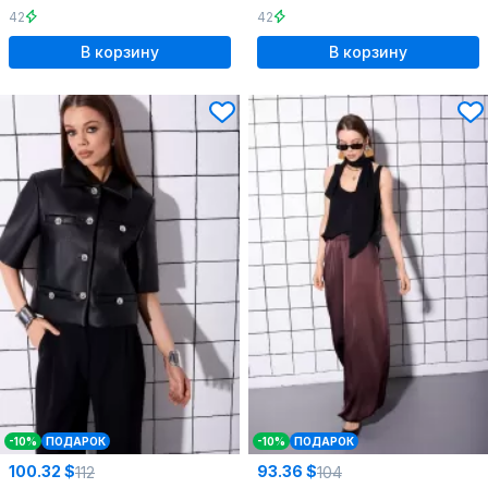
42
42
В корзину
В корзину
-10%
ПОДАРОК
-10%
ПОДАРОК
100.32 $
93.36 $
112
104