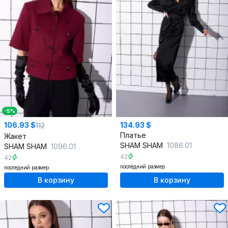
-5%
106.93 $
134.93 $
112
Платье
Жакет
SHAM SHAM
1086.01
SHAM SHAM
1096.01
42
42
последний размер
последний размер
В корзину
В корзину