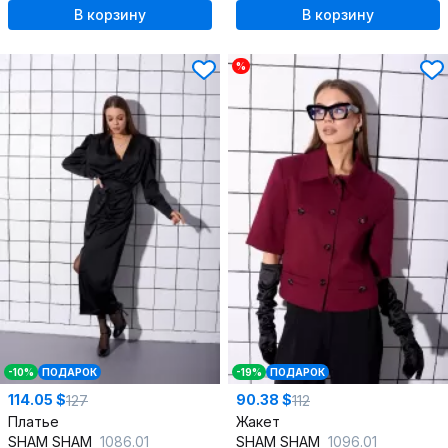
В корзину
В корзину
%
-10%
ПОДАРОК
-19%
ПОДАРОК
114.05 $
90.38 $
127
112
Платье
Жакет
SHAM SHAM
1086.01
SHAM SHAM
1096.01