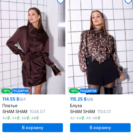
-10%
ПОДАРОК
-10%
ПОДАРОК
114.55 $
115.25 $
127
128
Платье
Блуза
SHAM SHAM
1048.07
SHAM SHAM
1104.01
42
,
44
,
46
,
48
42-44
,
46-48
В корзину
В корзину