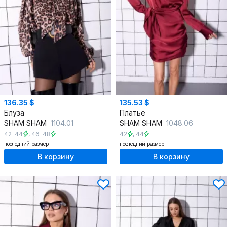
136.35 $
135.53 $
Блуза
Платье
SHAM SHAM
1104.01
SHAM SHAM
1048.06
42-44
,
46-48
42
,
44
последний размер
последний размер
В корзину
В корзину