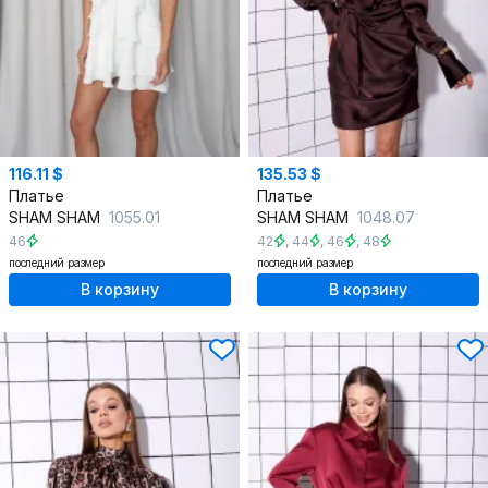
116.11 $
135.53 $
Платье
Платье
SHAM SHAM
1055.01
SHAM SHAM
1048.07
46
42
,
44
,
46
,
48
последний размер
последний размер
В корзину
В корзину