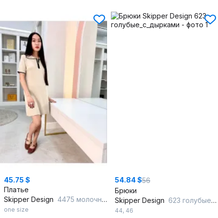
45.75 $
54.84 $
56
Платье
Брюки
Skipper Design
4475 молочный
Skipper Design
623 голубые_с_дырками
one size
44
,
46