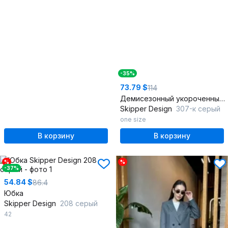
-35%
73.79 $
114
Демисезонный укороченный жакет из текстиля серого цвета
Skipper Design
307-к серый
one size
В корзину
В корзину
%
%
-37%
54.84 $
86.4
Юбка
Skipper Design
208 серый
42