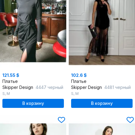
121.55 $
102.6 $
Платье
Платье
Skipper Design
4447 черный
Skipper Design
4481 черный
S
,
M
S
,
M
В корзину
В корзину