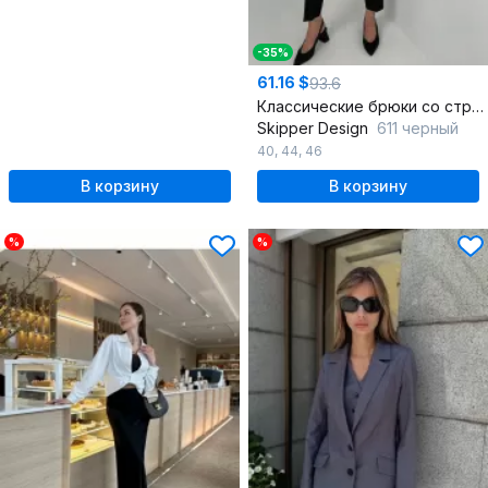
-35%
61.16 $
93.6
Классические брюки со стрелками на высокой посадке
Skipper Design
611 черный
40
,
44
,
46
В корзину
В корзину
%
%