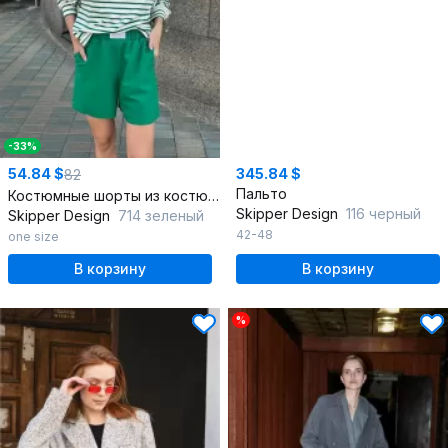
-33%
54.84 $
345.84 $
82
Пальто
Костюмные шорты из костюмной ткани с поясом и карманами
Skipper Design
116 черный
Skipper Design
714 зеленый
42-48
one size
В корзину
В корзину
%