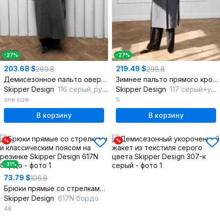
-27%
-27%
203.68 $
219.49 $
280.8
298.8
Демисезонное пальто оверсайз со двубортной застежкой и спущенной линией плеча
Зимнее пальто прямого кроя с утеплителем и двубортной застежкой
Skipper Design
116 серый_рубчик
Skipper Design
117 серый+утеплитель
one size
S
В корзину
В корзину
%
%
-31%
73.79 $
106.8
Брюки прямые со стрелками и классическим поясом на резинке
Skipper Design
617N бордо
46