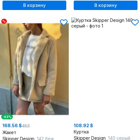
В корзину
В корзину
%
-63%
168.56 $
108.92 $
453
Куртка
Жакет
Skipper Design
140 серый
Skipper Design
142 беж