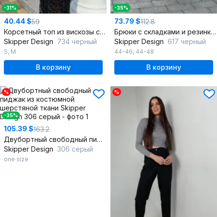
-31%
-35%
40.44 $
73.79 $
59
112.8
Корсетный топ из вискозы с регулировкой бретелей
Брюки с складками и резинкой из текстиля с шерстью
Skipper Design
734 черный
Skipper Design
617 черный
S
,
M
44-46
,
44-48
В корзину
В корзину
%
%
-35%
105.39 $
163.2
Двубортный свободный пиджак из костюмной шерстяной ткани
Skipper Design
306 серый
one size