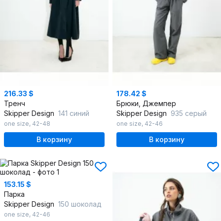
216.33 $
178.42 $
Тренч
Брюки, Джемпер
Skipper Design
141 синий
Skipper Design
935 серый
one size
,
42-48
one size
,
42-46
В корзину
В корзину
153.15 $
Парка
Skipper Design
150 шоколад
one size
,
42-46