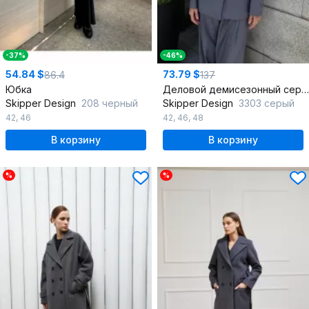
-37%
-46%
54.84 $
73.79 $
86.4
137
Юбка
Деловой демисезонный серый пиджак из текстиля и шерсти
Skipper Design
208 черный
Skipper Design
3303 серый
42
,
46
42
,
46
,
48
В корзину
В корзину
%
%