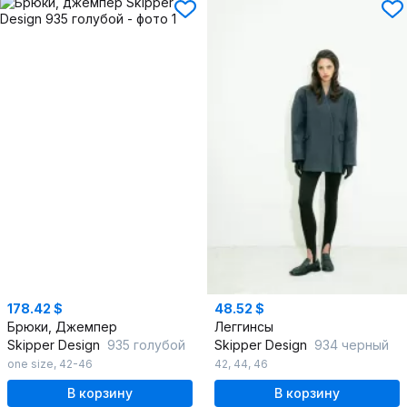
178.42 $
48.52 $
Брюки, Джемпер
Леггинсы
Skipper Design
935 голубой
Skipper Design
934 черный
one size
,
42-46
42
,
44
,
46
В корзину
В корзину