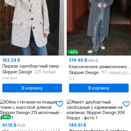
-22%
162.24 $
219.49 $
280.8
Пиджак однобортный оверсайз из текстиля и шерсти
Классическое демисезонное пальто на двубортной застежке
Skipper Design
325 белый
Skipper Design
117 серый_рубчик
one size
S
,
L
В корзину
В корзину
-14%
61.16 $
149.61 $
70.8
Жакет двубортный свободный с карманами на клапанах