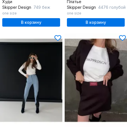
Худи
Платье
Skipper Design
749 беж
Skipper Design
4476 голубой
one size
one size
В корзину
В корзину