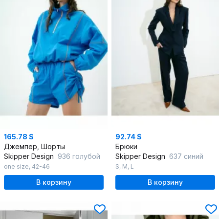
165.78 $
92.74 $
Джемпер, Шорты
Брюки
Skipper Design
936 голубой
Skipper Design
637 синий
one size
,
42-46
S
,
M
,
L
В корзину
В корзину