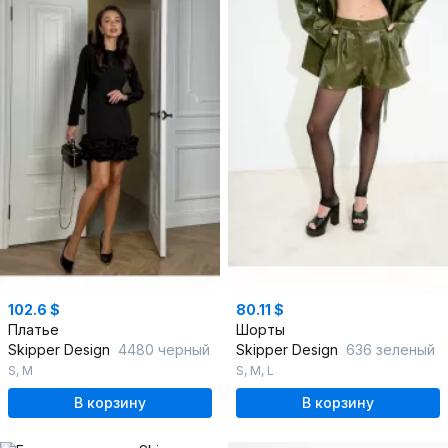
102.6 $
80.11 $
Платье
Шорты
Skipper Design
4480 черный
Skipper Design
636 зеленый
S
,
M
S
,
M
,
L
В корзину
В корзину