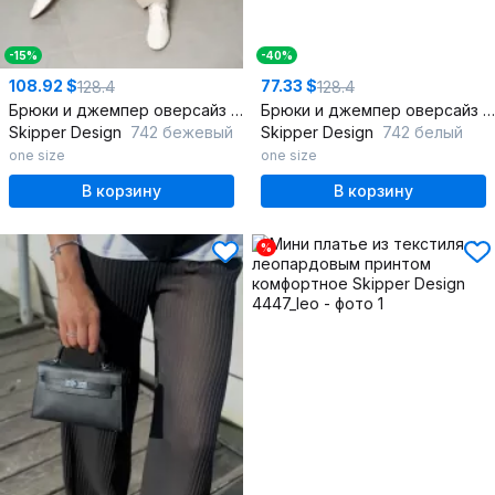
-15%
-40%
108.92 $
77.33 $
128.4
128.4
Брюки и джемпер оверсайз демисезонный костюм
Брюки и джемпер оверсайз демисезонный костюм
Skipper Design
742 бежевый
Skipper Design
742 белый
one size
one size
В корзину
В корзину
%