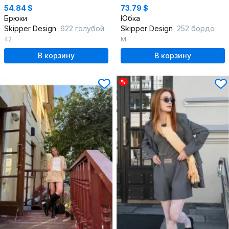
54.84 $
73.79 $
Брюки
Юбка
Skipper Design
622 голубой
Skipper Design
252 бордо
42
M
В корзину
В корзину
%