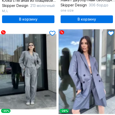
Юбка стеганая из плащевой ткани с короткой длиной
Skipper Design
306 бордо
Skipper Design
213 молочный
one size
M
,
L
В корзину
В корзину
%
%
-35%
-26%