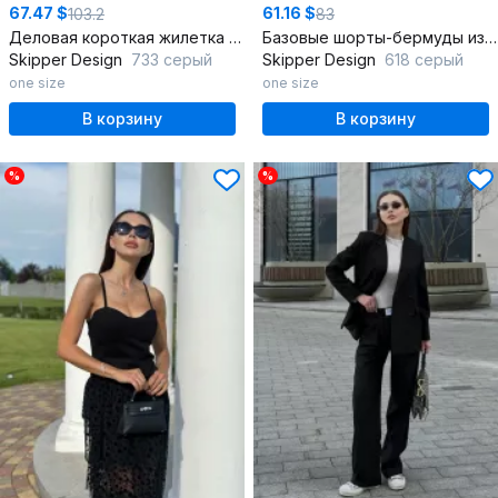
67.47 $
61.16 $
103.2
83
Деловая короткая жилетка из костюмной ткани из шерсти
Базовые шорты-бермуды из костюмной ткани
Skipper Design
733 серый
Skipper Design
618 серый
one size
one size
В корзину
В корзину
%
%