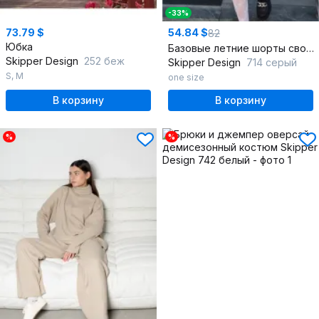
-33%
73.79 $
54.84 $
82
Юбка
Базовые летние шорты свободного кроя на резинке
Skipper Design
252 беж
Skipper Design
714 серый
S
,
M
one size
В корзину
В корзину
%
%