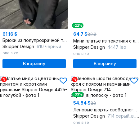
-22%
61.16 $
64.7 $
82.8
Брюки из полупрозрачной ткани с прямым крылом
Мини платье из текстиля с леопардовым принтом комфортное
Skipper Design
610 черный
Skipper Design
4447_leo
one size
one size
В корзину
В корзину
%
%
-33%
54.84 $
82
Леновые шорты свободного кроя с поясом и карманами
Skipper Design
714 серый_в_полоску
one size