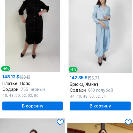
-9%
-9%
148.12 $
163.13
142.35 $
156.71
Платье, Пояс
Брюки, Жакет
Содари
755 черный
Содари
810 голубой
46
,
48
,
50
,
52
,
62
,
66
44
,
46
,
48
,
50
,
52
,
54
В корзину
В корзину