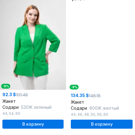
-9%
-9%
92.3 $
101.48
134.35 $
148.18
Жакет
Жакет
Содари
530Ж зеленый
Содари
800Ж желтый
44
,
54
,
60
44
,
46
,
48
,
50
,
56
,
60
В корзину
В корзину