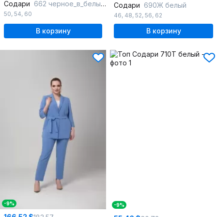
Содари
662 черное_в_белый_горошек
Содари
690Ж белый
50
,
54
,
60
46
,
48
,
52
,
56
,
62
В корзину
В корзину
-9%
-9%
166.52 $