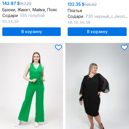
142.87 $
157.29
132.35 $
145.62
Брюки, Жакет, Майка, Пояс
Платье
Содари
555 голубой
Содари
730 черный_с_леопардовой_вставкой
50
,
54
,
56
48
,
50
,
56
,
58
В корзину
В корзину