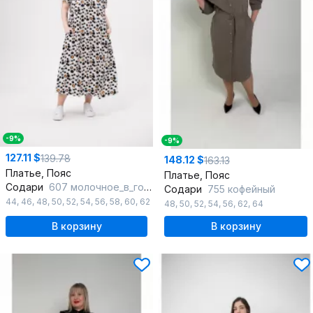
-9%
-9%
127.11 $
139.78
148.12 $
163.13
Платье, Пояс
Платье, Пояс
Содари
607 молочное_в_горошек
Содари
755 кофейный
44
,
46
,
48
,
50
,
52
,
54
,
56
,
58
,
60
,
62
48
,
50
,
52
,
54
,
56
,
62
,
64
В корзину
В корзину