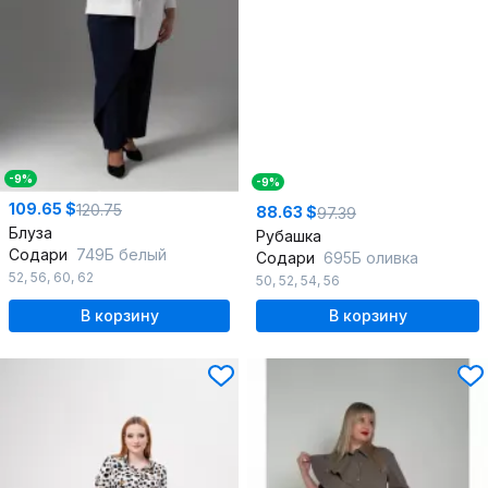
-9%
-9%
109.65 $
120.75
88.63 $
97.39
Блуза
Рубашка
Содари
749Б белый
Содари
695Б оливка
52
,
56
,
60
,
62
50
,
52
,
54
,
56
В корзину
В корзину