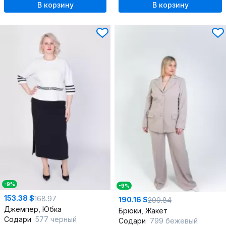
В корзину
В корзину
-9%
-9%
153.38 $
168.97
190.16 $
209.84
Джемпер, Юбка
Брюки, Жакет
Содари
577 черный
Содари
799 бежевый