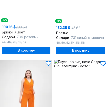
-9%
-9%
190.16 $
209.84
132.35 $
145.62
Брюки, Жакет
Платье
Содари
799 розовый
Содари
731 синий_с_молочными_полосками
44
,
46
,
48
,
50
,
54
48
,
50
,
52
,
54
,
56
,
58
В корзину
В корзину