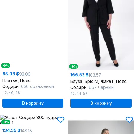
-9%
-9%
85.08 $
93.06
166.52 $
183.57
Платье, Пояс
Блуза, Брюки, Жакет, Пояс
Содари
650 оранжевый
Содари
667 черный
42
,
46
,
48
42
,
44
,
52
В корзину
В корзину
-9%
134.35 $
148.18