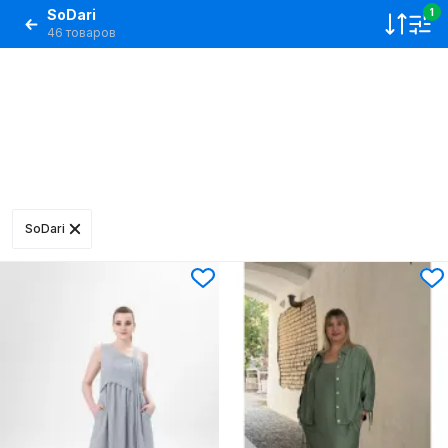
SoDari
1
46 товаров
SoDari