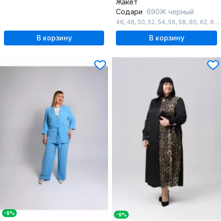
Жакет
Содари
690Ж черный
46
,
48
,
50
,
52
,
54
,
56
,
58
,
60
,
62
,
64
,
В корзину
В корзину
-9%
-9%