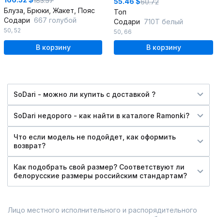
183.57
55.46 $
60.72
Блуза, Брюки, Жакет, Пояс
Топ
Содари
667 голубой
Содари
710Т белый
50
,
52
50
,
66
В корзину
В корзину
SoDari - можно ли купить c доставкой ?
SoDari недорого - как найти в каталоге Ramonki?
Что если модель не подойдет, как оформить
возврат?
Как подобрать свой размер? Соответствуют ли
белорусские размеры российским стандартам?
Лицо местного исполнительного и распорядительного