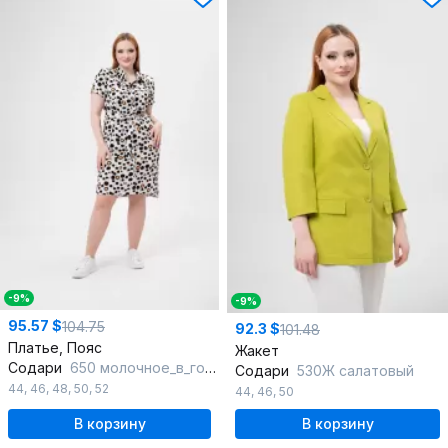
-9%
-9%
95.57 $
104.75
92.3 $
101.48
Платье, Пояс
Жакет
Содари
650 молочное_в_горошек
Содари
530Ж салатовый
44
,
46
,
48
,
50
,
52
44
,
46
,
50
В корзину
В корзину