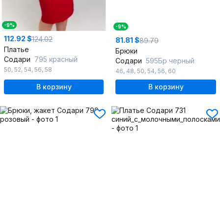
-9%
-9%
112.92 $
124.02
81.81 $
89.79
Платье
Брюки
Содари
795 красный
Содари
595Бр черный
50
,
52
,
54
,
56
,
58
46
,
48
,
50
,
54
,
56
,
60
В корзину
В корзину