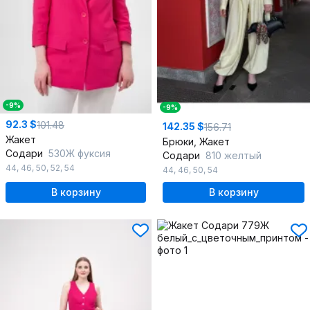
-9%
-9%
92.3 $
101.48
142.35 $
156.71
Жакет
Брюки, Жакет
Содари
530Ж фуксия
Содари
810 желтый
44
,
46
,
50
,
52
,
54
44
,
46
,
50
,
54
В корзину
В корзину