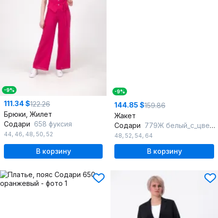
-9%
-9%
111.34 $
122.26
144.85 $
159.86
Брюки, Жилет
Жакет
Содари
658 фуксия
Содари
779Ж белый_с_цветочным_принтом
44
,
46
,
48
,
50
,
52
48
,
52
,
54
,
64
В корзину
В корзину