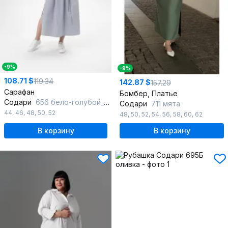
-9%
-9%
108.71 $
119.34
142.87 $
157.29
Сарафан
Бомбер, Платье
Содари
656 бело-голубой_в_полоску
Содари
711 мята
44
,
46
,
48
,
50
,
52
48
,
50
,
52
,
54
,
56
,
58
,
60
,
62
В корзину
В корзину