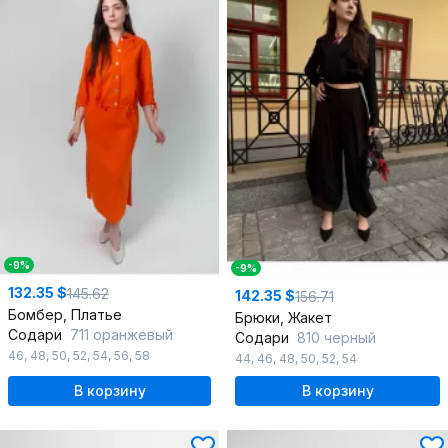
-9%
-9%
132.35 $
145.62
142.35 $
156.71
Бомбер, Платье
Брюки, Жакет
Содари
711 оранжевый
Содари
810 черный
46
,
48
,
50
,
52
,
54
,
56
,
58
44
,
46
,
48
,
50
,
52
,
54
В корзину
В корзину