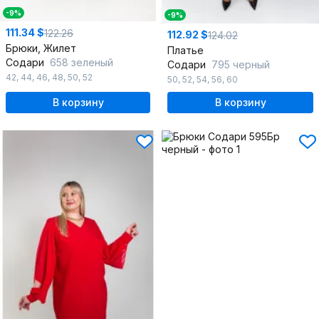
-9%
-9%
111.34 $
122.26
112.92 $
124.02
Брюки, Жилет
Платье
Содари
658 зеленый
Содари
795 черный
42
,
44
,
46
,
48
,
50
,
52
50
,
52
,
54
,
56
,
60
В корзину
В корзину