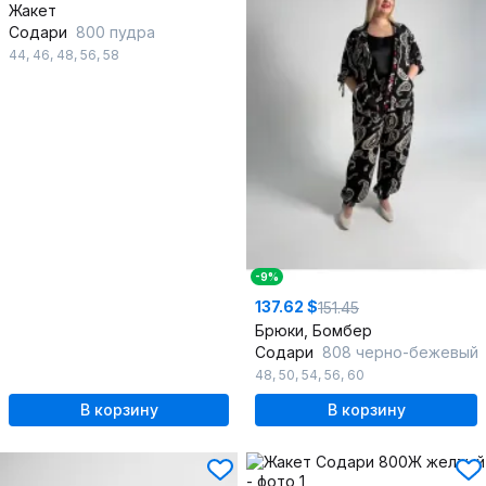
Жакет
Содари
800 пудра
44
,
46
,
48
,
56
,
58
-9%
137.62 $
151.45
Брюки, Бомбер
Содари
808 черно-бежевый
48
,
50
,
54
,
56
,
60
В корзину
В корзину