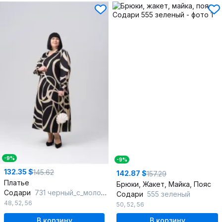
-9%
-9%
132.35 $
145.62
142.87 $
157.29
Платье
Брюки, Жакет, Майка, Пояс
Содари
731 черный_с_молочными_полосками
Содари
555 зеленый
48
,
52
,
56
50
,
52
,
56
В корзину
В корзину