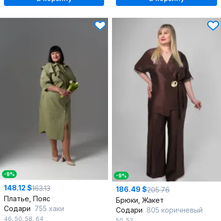
-9%
-9%
148.12 $
163.13
186.49 $
205.76
Платье, Пояс
Брюки, Жакет
Содари
755 хаки
Содари
805 коричневый
46
,
50
,
58
,
64
50
,
52