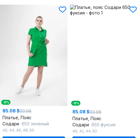
-9%
-9%
85.08 $
93.06
85.08 $
93.06
Платье, Пояс
Платье, Пояс
Содари
650 зеленый
Содари
650 фуксия
40
,
44
,
46
,
48
,
50
40
,
42
,
44
,
50