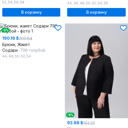
52
,
54
,
56
,
58
44
,
46
,
48
,
50
,
52
,
54
,
56
В корзину
В корзину
-9%
190.16 $
209.84
Брюки, Жакет
Содари
799 голубой
44
,
48
,
50
,
52
,
54
-9%
93.88 $
103.22