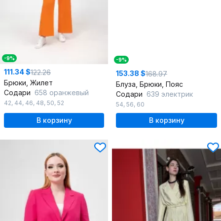
-9%
-9%
111.34 $
122.26
153.38 $
168.97
Брюки, Жилет
Блуза, Брюки, Пояс
Содари
658 оранжевый
Содари
639 электрик
42
,
44
,
46
,
48
,
50
,
52
54
,
56
,
60
В корзину
В корзину