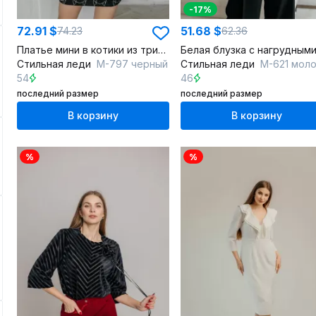
-17%
72.91 $
51.68 $
74.23
62.36
Платье мини в котики из трикотажа с карманами и вырезом-стойкой
Стильная леди
М-797 черный
Стильная леди
М-621 молочн
54
46
последний размер
последний размер
В корзину
В корзину
%
%