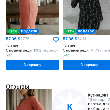
-26%
ПОДАРОК
-23%
ПОДАРОК
57.36 $
57.36 $
77.76
74.23
Платье
Платье
Стильная леди
1002 терракот
Стильная леди
М-797 чер
50
54
В корзину
В корзину
Отзывы
Кузнецова 
16 января 
платье для
К
выбросить,