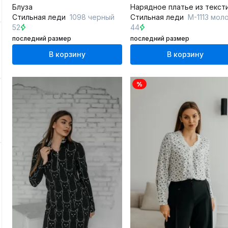
Блуза
Стильная леди
1098 черный
Стильная леди
М-1113 молочн
52
44
последний размер
последний размер
В корзину
В корзину
%