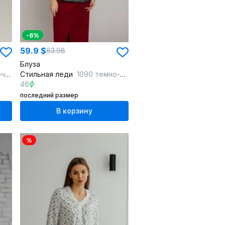
-6%
59.9 $
63.98
Блуза
ый
Стильная леди
1090 темно-серый
46
последний размер
В корзину
%