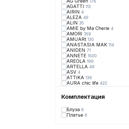
AG Green
176
AGATTI
113
AIRIN
4
ALEZA
49
ALIN
35
AMIE by Ma Сherie
4
AMORI
359
AMUARt
130
ANASTASIA MAK
114
ANIDEN
71
ANNETE
1500
AREOLA
199
ARTELLA
49
ASV
4
ATTIKA
139
AURA chic life
422
AVA fashion
28
AVE RARA
99
Комплектация
AVEEVA
66
AVRIL
2
Блуза
6
AXXA
67
Платье
6
Abbi
110
Achosa
40
Aira Style
123