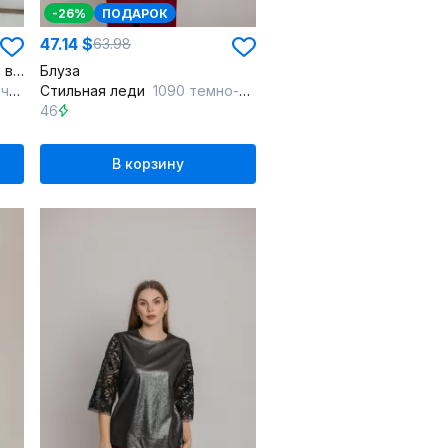
-26%
ПОДАРОК
47.14 $
63.98
Белая блузка с нагрудными вытачками и длинным рукавом
Блуза
ый
Стильная леди
1090 темно-серый
46
В корзину