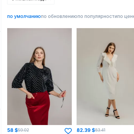
по умолчанию
по обновлению
по популярности
по цен
58 $
82.39 $
59.02
83.41