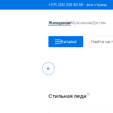
+375 (29) 205 80 58 - все страны
Женщинам
Мужчинам
Детям
Каталог
12
Стильная леди