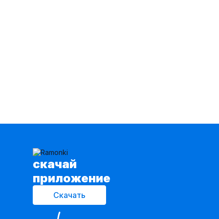
BARBARA
33
BELLO Style
13
BONADI
109
BRELA
100
BUNABOUTIQUE
47
BURO
14
BURVIN
632
Barbara Geratti by Elma
160
Basartik
2
Bazalini
109
Beautiful&Free
110
Because
50
BegiModa
153
Belange
102
Belarusachka
113
Belaruski Len
26
Belinga
78
cкачай
Belita
1459
приложение
Belkosmex
82
Bell Bimbo
272
Скачать
Belor Design
58
Bliss
132
Bonna Image
182