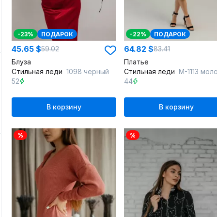
-23%
ПОДАРОК
-22%
ПОДАРОК
45.65 $
64.82 $
59.02
83.41
Блуза
Платье
Стильная леди
1098 черный
Стильная леди
М-1113 молочн
52
44
В корзину
В корзину
%
%