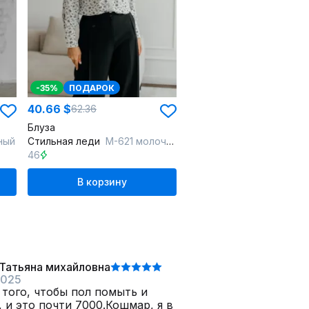
-35%
ПОДАРОК
40.66 $
62.36
Блуза
ный
Стильная леди
М-621 молочный
46
В корзину
Татьяна михайловна
2025
 того, чтобы пол помыть и
 и это почти 7000.Кошмар, я в