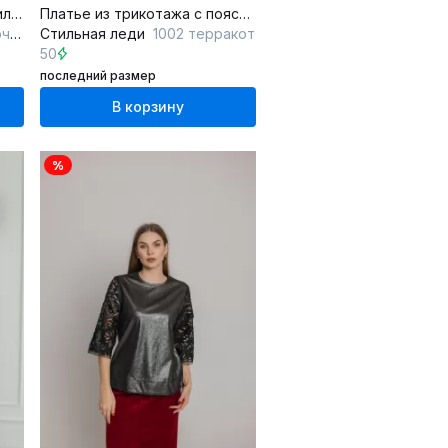
Нарядное платье из текстиля для торжественных мероприятий
Платье из трикотажа с поясом, V-образным вырезом и длинным рукавом
ый
Стильная леди
1002 терракот
50
последний размер
В корзину
%