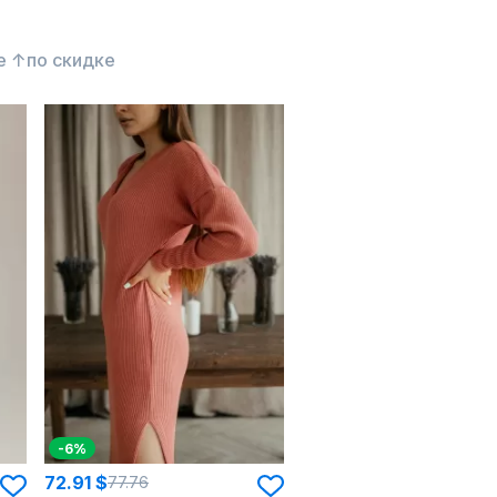
е ↑
по скидке
-6%
72.91 $
77.76