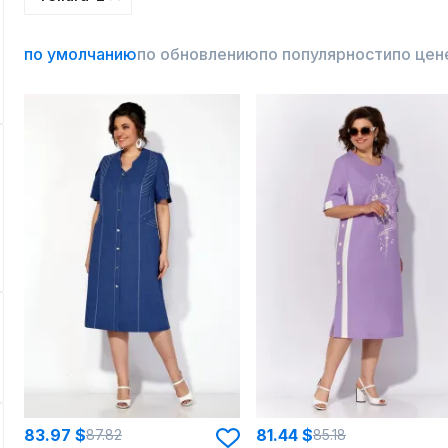
по умолчанию
по обновлению
по популярности
по цен
83.97 $
81.44 $
87.82
85.18