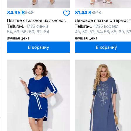
84.95 $
81.44 $
88.8
85.18
Платье стильное из льняного текстиля в спорт-шик стиле
Tellura-L
1735 синий
Tellura-L
1725 коралл
,
,
,
,
,
,
,
,
,
,
,
,
54
56
58
60
62
64
48
50
52
54
56
58
60
6
лучшая цена
лучшая цена
В корзину
В корзину