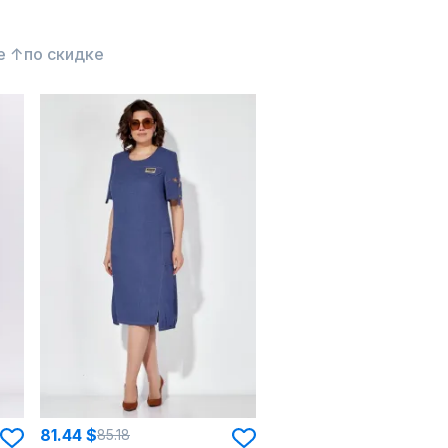
е ↑
по скидке
81.44 $
85.18