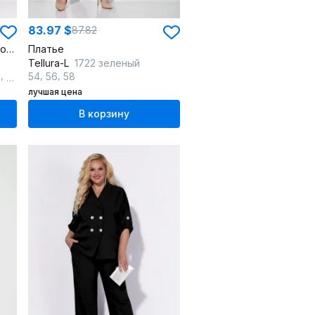
83.97 $
87.82
Леновое платье с термостойчной печатью и разрезом
Платье
Tellura-L
1722 зеленый
,
,
,
2
64
54
56
58
лучшая цена
В корзину