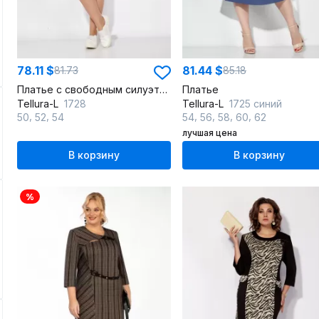
78.11 $
81.44 $
81.73
85.18
Платье с свободным силуэтом из легкой тканью
Платье
Tellura-L
1728
Tellura-L
1725 синий
,
,
,
,
,
,
50
52
54
54
56
58
60
62
лучшая цена
В корзину
В корзину
%