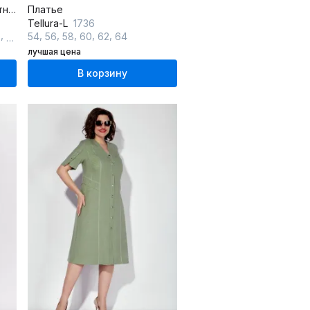
Леновое платье с контрастными вставками и разрезом
Платье
Tellura-L
1736
,
,
,
,
,
,
2
64
54
56
58
60
62
64
лучшая цена
В корзину