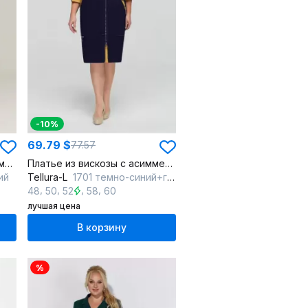
-10%
69.79 $
77.57
Платье трикотажное с асимметричной застежкой и контрастными деталями
Платье из вискозы с асимметричной застежкой и деталями
ий
Tellura-L
1701 темно-синий+горчица
,
,
,
,
48
50
52
58
60
лучшая цена
В корзину
%