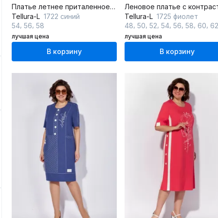
Платье летнее приталенное из льна и текстиля
Tellura-L
1722 синий
Tellura-L
1725 фиолет
,
,
,
,
,
,
,
,
,
54
56
58
48
50
52
54
56
58
60
6
лучшая цена
лучшая цена
В корзину
В корзину