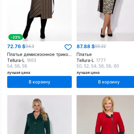
-23%
72.76 $
87.88 $
94.3
90.22
Платье демисезонное трикотажное в полоску с кокетками
Платье
Tellura-L
1663
Tellura-L
1777
,
,
,
,
,
,
,
54
56
58
50
52
54
56
58
60
лучшая цена
лучшая цена
В корзину
В корзину