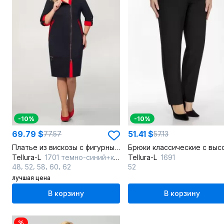
-10%
-10%
69.79 $
51.41 $
77.57
57.13
Платье из вискозы с фигурными швами и контрастными вставками
Tellura-L
1701 темно-синий+красный
Tellura-L
1691
,
,
,
,
48
52
58
60
62
52
лучшая цена
В корзину
В корзину
%