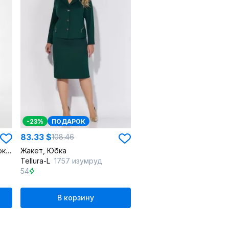
-23%
ПОДАРОК
83.33 $
108.46
Брюки классические с высокой посадкой и приточной талией
Жакет, Юбка
Tellura-L
1757 изумруд
54
В корзину