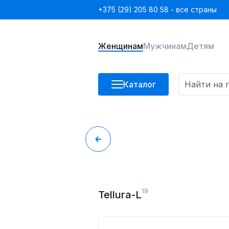
+375 (29) 205 80 58 - все страны
Женщинам
Мужчинам
Детям
Каталог
19
Tellura-L