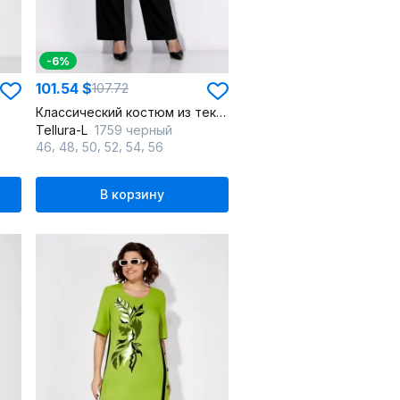
-6%
101.54 $
107.72
Классический костюм из текстиля с брюками и жакетом
Tellura-L
1759 черный
,
,
,
,
,
46
48
50
52
54
56
В корзину