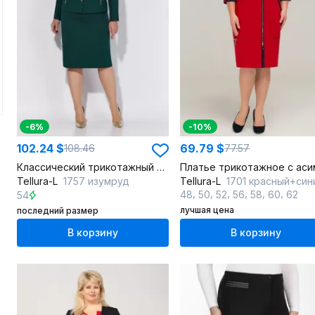
-6%
-10%
102.24 $
69.79 $
108.46
77.57
Классический трикотажный костюм жакет и юбка-карандаш
Tellura-L
1757 изумруд
Tellura-L
1701 красный+син
,
,
,
,
,
,
48
50
52
56
58
60
62
54
лучшая цена
последний размер
В корзину
В корзину