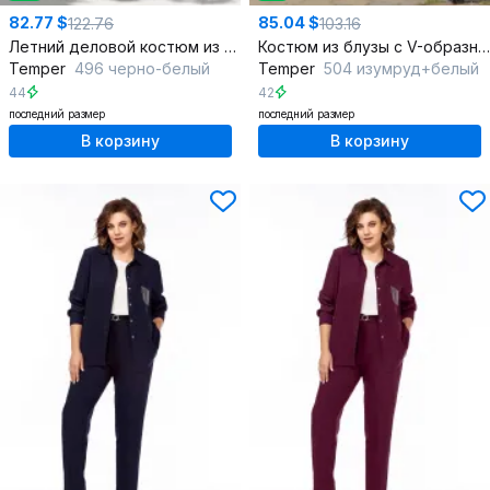
82.77 $
85.04 $
122.76
103.16
Летний деловой костюм из вискозы и льна: жакет и шорты
Костюм из блузы с V-образным вырезом и брюк с расклешением
Temper
496 черно-белый
Temper
504 изумруд+белый
44
42
последний размер
последний размер
В корзину
В корзину