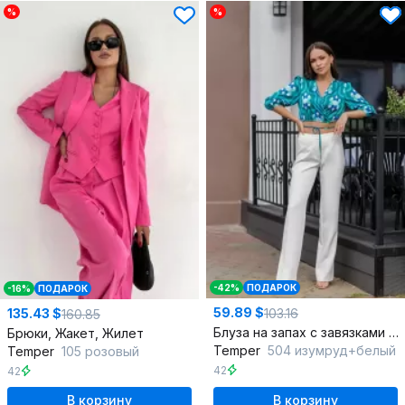
%
%
-42%
ПОДАРОК
-16%
ПОДАРОК
59.89 $
103.16
135.43 $
160.85
Блуза на запах с завязками и короткий рукав 3/7 из ткани
Брюки, Жакет, Жилет
Temper
504 изумруд+белый
Temper
105 розовый
42
42
В корзину
В корзину