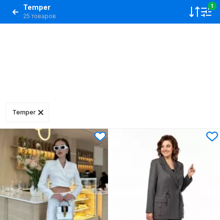
Temper
1
25 товаров
Temper