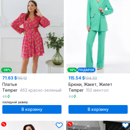
-38%
-14%
ПОДАРОК
71.63 $
115.54 $
116.12
134.33
Платье
Брюки, Жакет, Жилет
Temper
463 красно-зеленый
Temper
150 ментол
46
44
последний размер
В корзину
В корзину
%
%