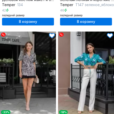
Temper
134
Temper
Т147 зеленое_яблоко
42
46
последний размер
последний размер
В корзину
В корзину
%
%
-33%
-18%