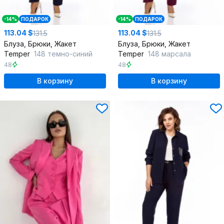
-14%
ПОДАРОК
-14%
ПОДАРОК
113.04 $
113.04 $
131.5
131.5
Блуза, Брюки, Жакет
Блуза, Брюки, Жакет
Temper
148 темно-синий
Temper
148 марсала
48
48
В корзину
В корзину