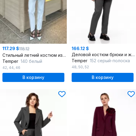
117.29 $
166.12 $
118.12
Деловой костюм брюки и жакет из мягкой костюмной ткани
Стильный летний костюм из жакета и зауженных брюк
Temper
152 серый-полоска
Temper
140 белый
48
,
50
,
52
42
,
44
,
46
В корзину
В корзину