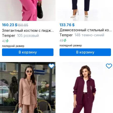
160.23 $
133.76 $
160.85
Демисезонный стильный костюм из синего текстиля
Элегантный костюм с пиджаком, брюками и жилетом из текстиля
Temper
148 темно-синий
Temper
105 розовый
48
42
последний размер
последний размер
В корзину
В корзину