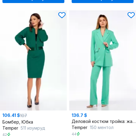
106.41 $
136.7 $
107
Деловой костюм тройка: жакет, жилет и брюки
Бомбер, Юбка
Temper
150 ментол
Temper
511 изумруд
44
42