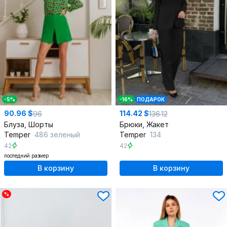
-5%
-16%
ПОДАРОК
90.96 $
114.42 $
96
136.12
Блуза, Шорты
Брюки, Жакет
Temper
486 зеленый
Temper
134
42
42
последний размер
В корзину
В корзину
%