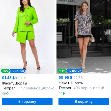
-43%
ПОДАРОК
-16%
ПОДАРОК
69.95 $
122.76
91.43 $
109.04
Жакет, Шорты
Жакет, Шорты
Temper
496 черно-белый
Temper
Т147 зеленое_яблоко
44
46
В корзину
В корзину