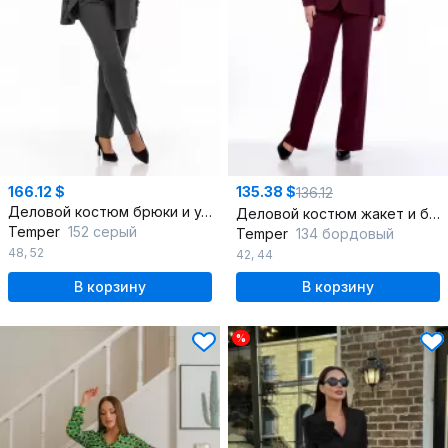
166.12 $
135.38 $
136.12
Деловой костюм брюки и удлинённый жакет из текстиля
Деловой костюм жакет и брюки с прорезными карманами
Temper
152 серый
Temper
134 бордовый
48
,
52
42
,
44
В корзину
В корзину
%