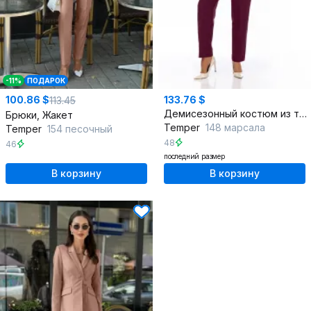
-11%
ПОДАРОК
100.86 $
133.76 $
113.45
Демисезонный костюм из текстиля с жакетом и брюками
Брюки, Жакет
Temper
148 марсала
Temper
154 песочный
48
46
последний размер
В корзину
В корзину