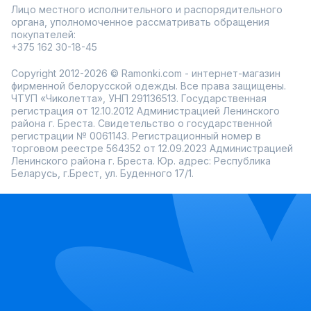
Лицо местного исполнительного и распорядительного
брюки от The Mood — это не просто одежда, а способ
выразить себя через моду. При этом бренд акцентирует
органа, уполномоченное рассматривать обращения
внимание на удобстве, обеспечивая приятные ощущения
покупателей:
при носке и практичность в повседневной жизни.
+375 162 30-18-45
В интернет-магазине Ramonki представлен широкий
ассортимент продукции The Mood. Покупатели могут
Copyright 2012-2026 © Ramonki.com - интернет-магазин
воспользоваться удобной примеркой перед покупкой,
фирменной белорусской одежды. Все права защищены.
быстрой доставкой по всей России, а также постоянными
ЧТУП «Чиколетта», УНП 291136513. Государственная
скидками и акциями.
The Mood — это не просто одежда, это стиль жизни.
регистрация от 12.10.2012 Администрацией Ленинского
Выбирая бренд, вы поддерживаете молодых дизайнеров
района г. Бреста. Свидетельство о государственной
и экологичный подход к моде. Одежда от The Mood —
регистрации № 0061143. Регистрационный номер в
это инвестиция в гардероб, который будет радовать вас
торговом реестре 564352 от 12.09.2023 Администрацией
долгие годы.
Ленинского района г. Бреста. Юр. адрес: Республика
Беларусь, г.Брест, ул. Буденного 17/1.