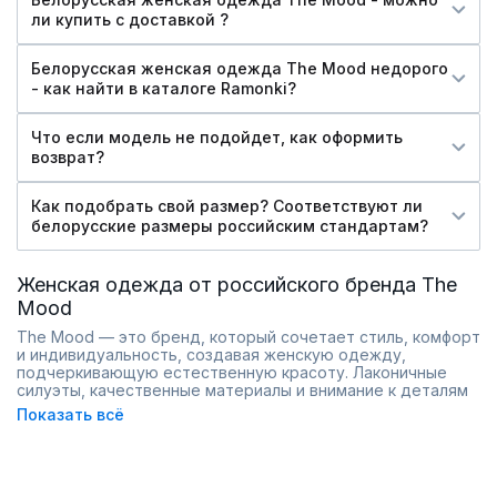
ли купить c доставкой ?
Белорусская женская одежда The Mood недорого
- как найти в каталоге Ramonki?
Что если модель не подойдет, как оформить
возврат?
Как подобрать свой размер? Соответствуют ли
белорусские размеры российским стандартам?
Женская одежда от российского бренда The
Mood
The Mood — это бренд, который сочетает стиль, комфорт
и индивидуальность, создавая женскую одежду,
подчеркивающую естественную красоту. Лаконичные
силуэты, качественные материалы и внимание к деталям
делают каждую модель универсальной и подходящей как
Показать всё
для повседневных, так и для более торжественных
образов.
Коллекции бренда отличаются сдержанными оттенками и
актуальными принтами, что позволяет легко
комбинировать вещи между собой. Платья, блузы, юбки и