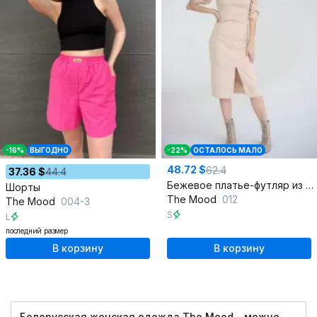
-16%
ВЫГОДНО
-22%
ОСТАЛОСЬ МАЛО
48.72 $
62.4
37.36 $
44.4
Бежевое платье-футляр из плательной ткани с разрезом спереди
Шорты
The Mood
012
The Mood
004-3
S
L
последний размер
В корзину
В корзину
Белорусская женская одежда The Mood - можно