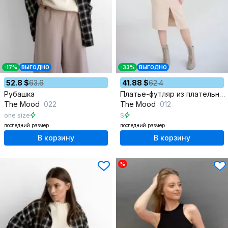
-17%
ВЫГОДНО
-33%
ВЫГОДНО
52.8 $
63.6
41.88 $
62.4
Рубашка
Платье-футляр из плательной ткани с разрезом и рукавами
The Mood
022
The Mood
012
one size
S
последний размер
последний размер
В корзину
В корзину
%