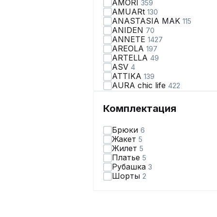
AMORI
359
AMUARt
130
ANASTASIA MAK
115
ANIDEN
70
ANNETE
1427
AREOLA
197
ARTELLA
49
ASV
4
ATTIKA
139
AURA chic life
422
AVA fashion
28
AVE RARA
98
Комплектация
AVEEVA
66
AVRIL
2
Брюки
6
AXXA
67
Жакет
5
Abbi
110
Жилет
5
Achosa
38
Платье
5
Aira Style
123
Рубашка
3
Alani Collection
170
Шорты
2
Alena Goretskaya
65
Algranda
319
Allma
2
Allure
3
Almirastyle
178