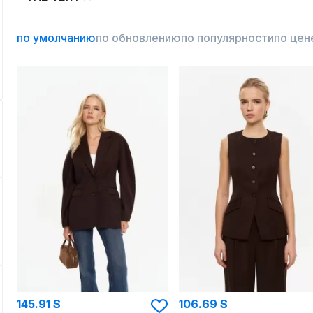
по умолчанию
по обновлению
по популярности
по цен
145.91 $
106.69 $