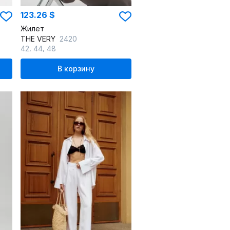
123.26 $
Жилет
THE VERY
2420
,
,
42
44
48
В корзину