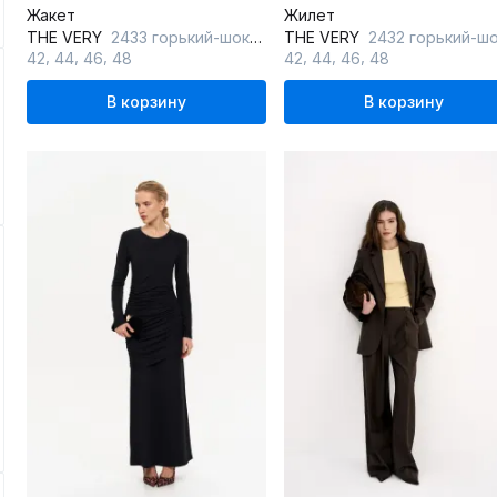
Жакет
Жилет
THE VERY
2433 горький-шоколад
THE VERY
2432 горький-шокол
,
,
,
,
,
,
42
44
46
48
42
44
46
48
В корзину
В корзину