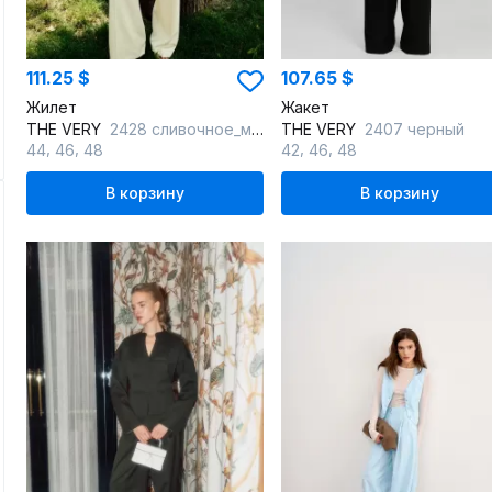
111.25 $
107.65 $
Жилет
Жакет
THE VERY
2428 сливочное_масло
THE VERY
2407 черный
,
,
,
,
44
46
48
42
46
48
В корзину
В корзину