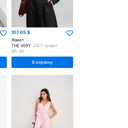
107.65 $
Жакет
THE VERY
2407 графит
,
46
48
В корзину