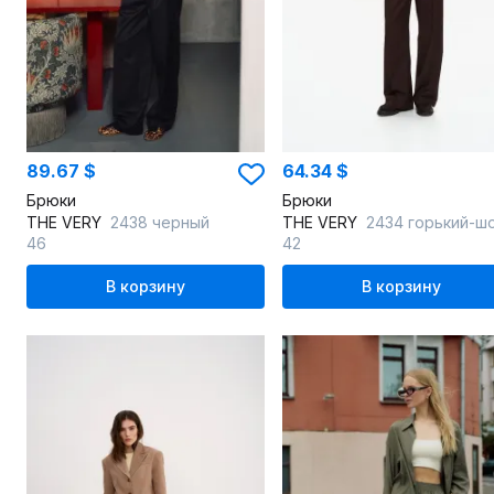
89.67 $
64.34 $
Брюки
Брюки
THE VERY
2438 черный
THE VERY
2434 горький-шокол
46
42
В корзину
В корзину