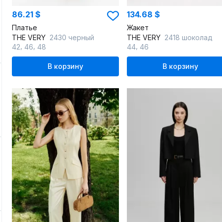
86.21 $
134.68 $
Платье
Жакет
THE VERY
2430 черный
THE VERY
2418 шоколад
,
,
,
42
46
48
44
46
В корзину
В корзину