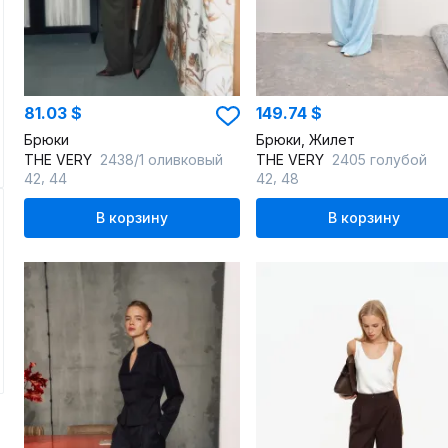
81.03 $
149.74 $
Брюки
Брюки, Жилет
THE VERY
2438/1 оливковый
THE VERY
2405 голубой
,
,
42
44
42
48
В корзину
В корзину