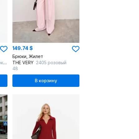
149.74 $
Брюки, Жилет
ад
THE VERY
2405 розовый
48
В корзину