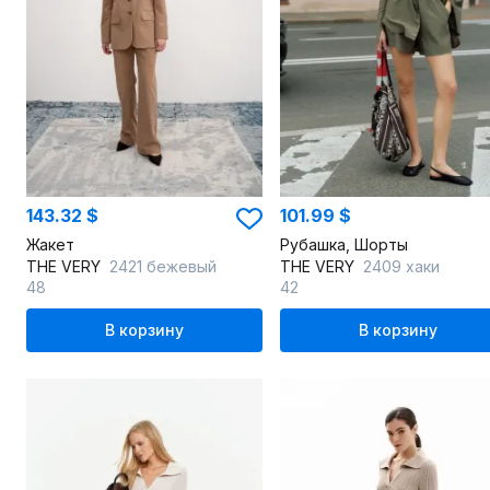
143.32 $
101.99 $
Жакет
Рубашка, Шорты
THE VERY
2421 бежевый
THE VERY
2409 хаки
48
42
В корзину
В корзину