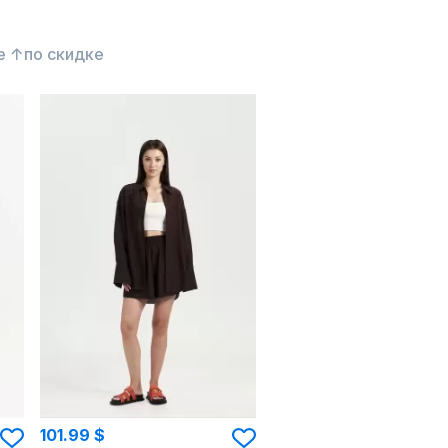
е ↑
по скидке
101.99 $