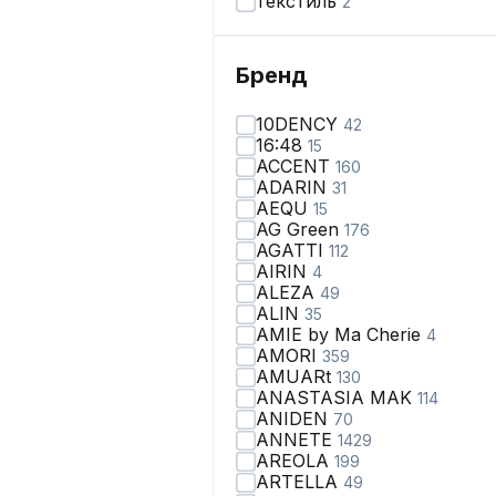
текстиль
2
Бренд
10DENCY
42
16:48
15
ACCENT
160
ADARIN
31
AEQU
15
AG Green
176
AGATTI
112
AIRIN
4
ALEZA
49
ALIN
35
AMIE by Ma Сherie
4
AMORI
359
AMUARt
130
ANASTASIA MAK
114
ANIDEN
70
ANNETE
1429
AREOLA
199
ARTELLA
49