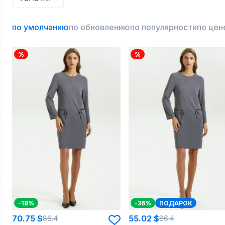
по умолчанию
по обновлению
по популярности
по цен
%
%
-18%
-36%
ПОДАРОК
70.75 $
55.02 $
86.4
86.4