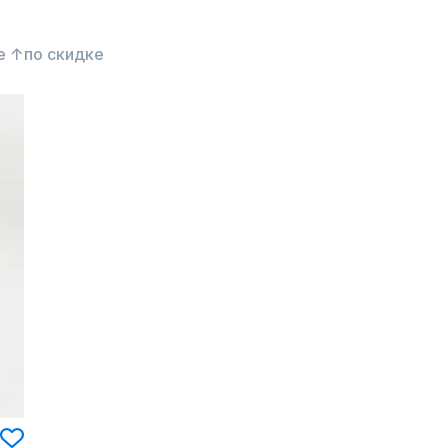
е ↑
по скидке