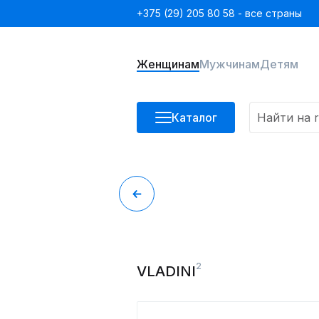
+375 (29) 205 80 58 - все страны
Женщинам
Мужчинам
Детям
Каталог
2
VLADINI