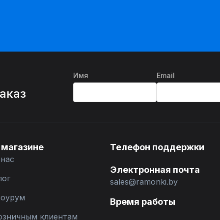
Имя
Email
%
заказ
 магазине
Телефон поддержки
 нас
Электронная почта
лог
sales@ramonki.by
оурум
Время работы
озничным клиентам