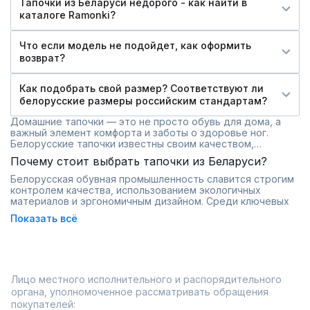
Тапочки из Беларуси недорого - как найти в
каталоге Ramonki?
Что если модель не подойдет, как оформить
возврат?
Как подобрать свой размер? Соответствуют ли
белорусские размеры российским стандартам?
Домашние тапочки — это не просто обувь для дома, а
важный элемент комфорта и заботы о здоровье ног.
Белорусские тапочки известны своим качеством,
удобством и натуральными материалами. В этой статье
Почему стоит выбрать тапочки из Беларуси?
расскажем, какие модели бывают, из каких материалов их
изготавливают и как выбрать идеальную пару именно для
Белорусская обувная промышленность славится строгим
вас.
контролем качества, использованием экологичных
материалов и эргономичным дизайном. Среди ключевых
преимуществ:
Показать всё
Натуральные материалы
: шерсть, войлок, кожа, хлопок
и замша.
Комфорт и долговечность
: продуманная анатомическая
форма и мягкие стельки.
Ортопедические свойства
: поддержка стопы,
Лицо местного исполнительного и распорядительного
антискользящая подошва.
органа, уполномоченное рассматривать обращения
Доступность
: оптимальное сочетание цены и качества.
покупателей: