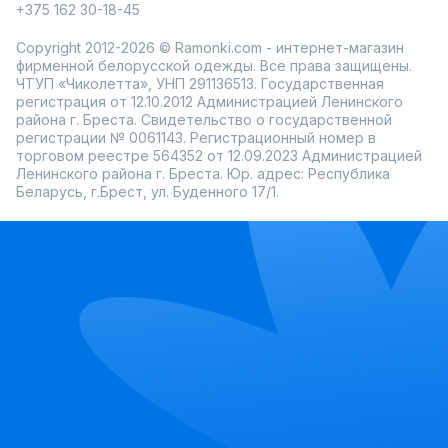
+375 162 30-18-45
Виды тапочек: выбираем свою модель
В зависимости от времени года, стиля и личных
Copyright 2012-2026 © Ramonki.com - интернет-магазин
предпочтений можно выбрать разные виды домашней
фирменной белорусской одежды. Все права защищены.
обуви:
ЧТУП «Чиколетта», УНП 291136513. Государственная
Меховые тапочки ❄️
регистрация от 12.10.2012 Администрацией Ленинского
района г. Бреста. Свидетельство о государственной
Идеальный вариант для холодного времени года.
Изготавливаются из овечьей шерсти, меха или войлока,
регистрации № 0061143. Регистрационный номер в
обеспечивая тепло и уют. Отлично подойдут людям,
торговом реестре 564352 от 12.09.2023 Администрацией
которые часто мерзнут.
Ленинского района г. Бреста. Юр. адрес: Республика
Беларусь, г.Брест, ул. Буденного 17/1.
Войлочные тапочки 🐑
Эко-дружественный вариант из 100% натурального
войлока. Они отлично дышат, не перегревают ноги и
создают естественную терморегуляцию.
Тапочки из кожи и замши 👞
Практичный и стильный вариант, который хорошо держит
форму. Кожаные модели подходят для тех, кто ценит
долговечность.
Текстильные и хлопковые тапочки ☁️
Легкие и дышащие, отлично подходят для лета. Их легко
стирать, и они быстро сохнут.
Ортопедические модели
🩺