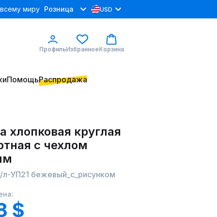
 всему миру
Розница
USD
Профиль
Избранное
Корзина
ки
Помощь
Распродажа
а хлопковая круглая
ртная с чехлом
ым
П/л-УП21 бежевый_с_рисунком
ена:
8 $