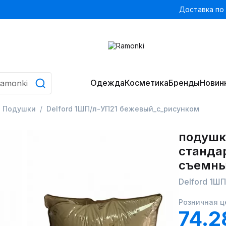
Доставка по
Одежда
Косметика
Бренды
Новин
Подушки
Delford 1ШП/л-УП21 бежевый_с_рисунком
подушк
станда
съемн
Delford 1Ш
Розничная ц
74.2