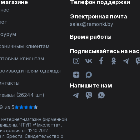
 магазине
Телефон поддержки
 нас
Электронная почта
лог
sales@ramonki.by
оурум
Время работы
озничным клиентам
Подписывайтесь на нас
птовым клиентам
роизводителям одежды
онтакты
Напишите нам
тзывы (26244 шт)
9 из 5
 - интернет-магазин фирменной
щищены. ЧТУП «Чиколетта»,
страция от 12.10.2012
 г. Бреста. Свидетельство о