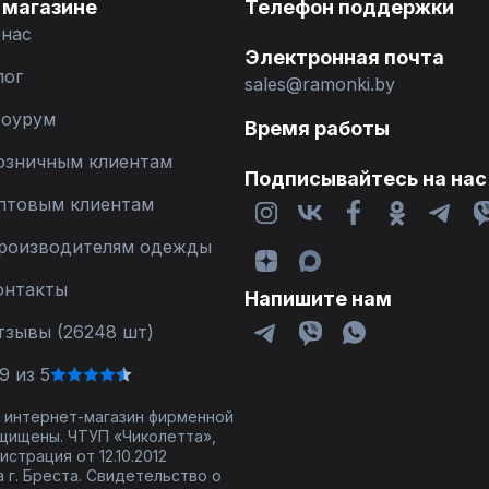
 магазине
Телефон поддержки
 нас
Электронная почта
лог
sales@ramonki.by
оурум
Время работы
озничным клиентам
Подписывайтесь на нас
птовым клиентам
роизводителям одежды
онтакты
Напишите нам
тзывы (26248 шт)
9 из 5
 - интернет-магазин фирменной
щищены. ЧТУП «Чиколетта»,
страция от 12.10.2012
 г. Бреста. Свидетельство о