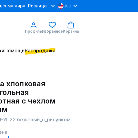
 всему миру
Розница
USD
Профиль
Избранное
Корзина
ки
Помощь
Распродажа
а хлопковая
гольная
ртная с чехлом
ым
П-УП22 бежевый_с_рисунком
ена: