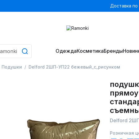
Доставка по
Одежда
Косметика
Бренды
Новин
Подушки
Delford 2ШП-УП22 бежевый_с_рисунком
подушк
прямоу
станда
съемн
Delford 2Ш
Розничная ц