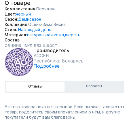
О товаре
Комплектация
Перчатки
Цвет
черный
Сезон
Демисезон
Коллекция
Осень-Зима,
Весна
Стиль
На каждый день
Материал
натуральная кожа,
шерсть
Состав
овчина, вкл вяз шерст
Производитель
ACCENT
Республика Беларусь
Подробнее
Вопросы
Отзывы
У этого товара пока нет отзывов. Если вы заказывали этот
товар, поделитесь своим впечатлением о нём, и другие
покупатели будут вам благодарны.