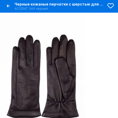
Черные кожаные перчатки с шерстью для демисезона
ACCENT 344 черный