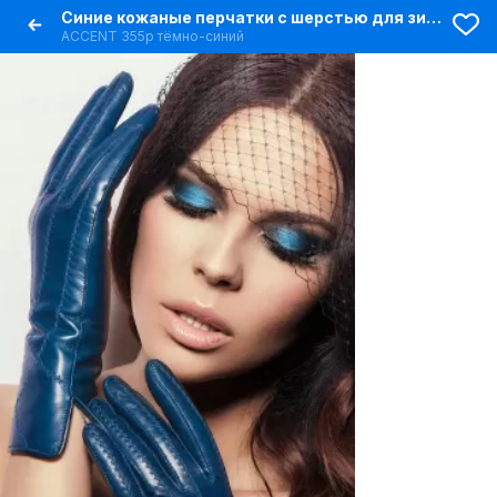
Синие кожаные перчатки с шерстью для зимы
ACCENT 355р тёмно-синий