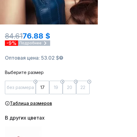
84.61
76.88 $
-9%
Подробнее
Оптовая цена: 53.02 $
Выберите размер
без размера
17
19
20
22
Таблица размеров
В других цветах