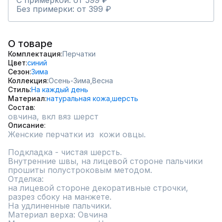
С примеркой: от 599 ₽
Без примерки: от 399 ₽
О товаре
Комплектация
Перчатки
Цвет
синий
Сезон
Зима
Коллекция
Осень-Зима,
Весна
Стиль
На каждый день
Материал
натуральная кожа,
шерсть
Состав
овчина, вкл вяз шерст
Описание
Женские перчатки из  кожи овцы. 

Подкладка - чистая шерсть.

Внутренние швы, на лицевой стороне пальчики 
прошиты полустроковым методом.

Отделка:

на лицевой стороне декоративные строчки, 
разрез сбоку на манжете.

На удлиненные пальчики.

Материал верха: Овчина
