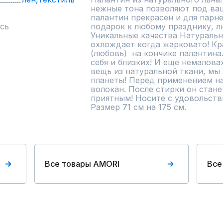
нежные тона позволяют под ваш 
палантин прекрасен и для парне
сь
подарок к любому празднику, лю
Уникальные качества Натуральног
охлождает когда жарковато! Кр
(любовь)  на кончике палантина
себя и близких! И еще немалова
вещь из натуральной ткани, мы 
планеты! Перед применением на
волокан. После стирки он стане
приятным! Носите с удовольств
Размер 71 см на 175 см.
Все товары AMORI
Все