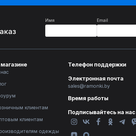
Имя
Email
%
заказ
 магазине
Телефон поддержки
 нас
Электронная почта
лог
sales@ramonki.by
оурум
Время работы
озничным клиентам
Подписывайтесь на нас
птовым клиентам
роизводителям одежды