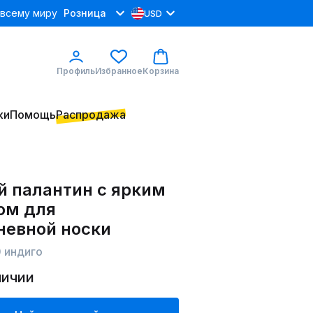
 всему миру
Розница
USD
Профиль
Избранное
Корзина
ки
Помощь
Распродажа
й палантин с ярким
ом для
невной носки
 индиго
личии