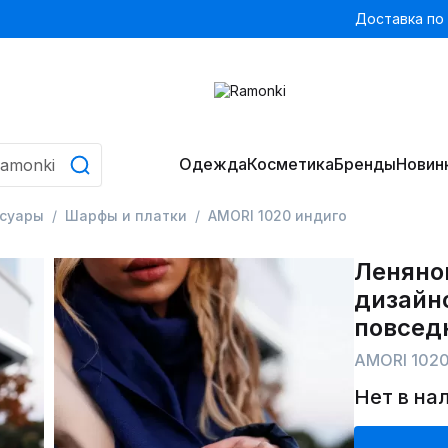
Доставка по
Одежда
Косметика
Бренды
Новин
ссуары
Шарфы и платки
AMORI 1020 индиго
Леняно
дизайн
повсед
AMORI 1020
Нет в на