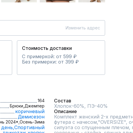
Изменить адрес
Стоимость доставки
С примеркой: от 599 ₽
Без примерки: от 399 ₽
Состав
164
Хлопок-60%, ПЭ-40%
Брюки,
Джемпер
коричневый
Описание
Демисезон
Комплект женский 2-х предметн
футера с начесом,"OVERSIZE", о
нь 2024*,
Осень-Зима
 день,
Спортивный
силуэта со спущенным плечом, п
трикотаж,
хлопок
горловине - стойка, спинка длин