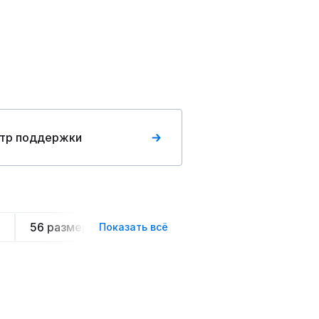
тр поддержки
56 размера
Домашние костюмы
Мужски
Показать всё