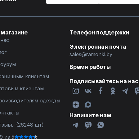
 магазине
Телефон поддержки
 нас
Электронная почта
лог
sales@ramonki.by
оурум
Время работы
озничным клиентам
Подписывайтесь на нас
птовым клиентам
роизводителям одежды
онтакты
Напишите нам
тзывы (26248 шт)
9 из 5