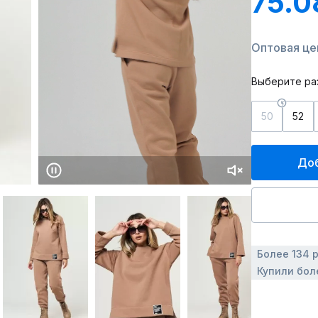
75.0
Оптовая цен
Выберите ра
50
52
Доб
Более 134 
Купили бол