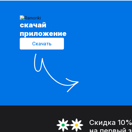
cкачай
приложение
Скачать
Скидка 10
на первый 