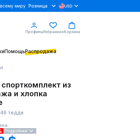
 всему миру
Розница
USD
Профиль
Избранное
Корзина
ки
Помощь
Распродажа
ди
 спорткомплект из
ажа и хлопка
e
046 тедди
ена:
%
Подробнее