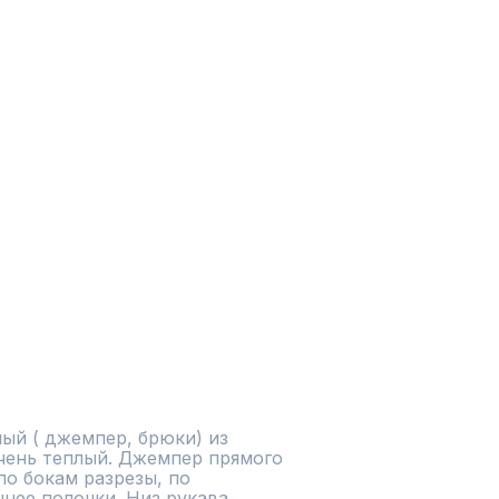
ый ( джемпер, брюки) из 
чень теплый. Джемпер прямого 
о бокам разрезы, по 
нее полочки. Низ рукава 