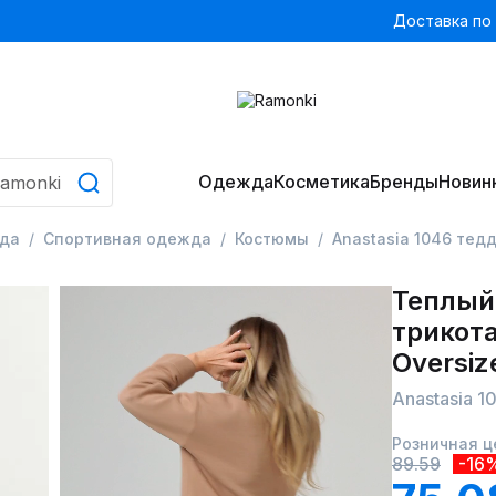
Доставка по
Одежда
Косметика
Бренды
Новин
да
Спортивная одежда
Костюмы
Anastasia 1046 тед
Теплый
трикот
Oversiz
Anastasia 1
Розничная ц
89.59
-16