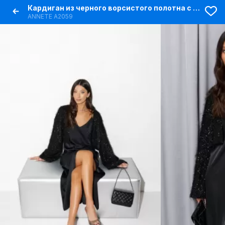
Кардиган из черного ворсистого полотна с пайетками
ANNETE A2059