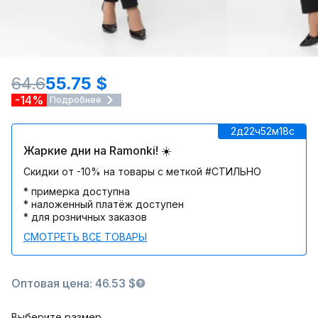
64.6
55.75 $
-14%
Подробнее
2д
22ч
52м
18c
Жаркие дни на Ramonki! ☀️
Скидки от -10% на товары с меткой #СТИЛЬНО
* примерка доступна
* наложенный платёж доступен
* для розничных заказов
СМОТРЕТЬ ВСЕ ТОВАРЫ
Оптовая цена: 46.53 $
Выберите размер