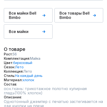
Все майки Bell
Все товары Bell
Bimbo
Bimbo
Все майки
О товаре
Рост
56
Комплектация
Майка
Цвет
бирюзовый
Сезон
Лето
Коллекция
Лето
Стиль
На каждый день
Материал
хлопок
Состав
осн.ткань: трикотажное полотно кулирная 
гладь(100% хлопок)
Описание
Однотонный джемпер с печатью застегивается на 
две кнопки на плече