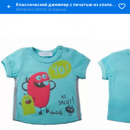
Классический джемпер с печатью из хлопка для детей
Bell Bimbo 160142 св.бирюза